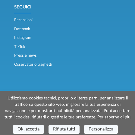
SEGUICI
Recensioni
Facebook
Instagram
TikTok
Press e news
Osservatorio traghetti
Utilizziamo cookies tecnici, propri o di terze parti, per analizzare il
traffico su questo sito web, migliorare la tua esperienza di
© 2026 Traghettilines è gestito da Prenotazioni24 s.r.l.
navigazione e per mostrarti pubblicità personalizzata. Puoi accettare
Sede Legale: Via Bonistallo, 50/B - 50053 Empoli (FI)
tutti i cookies, rifiutarli o gestire le tue preferenze.
Per saperne di più
Sede Operativa: Via Casa del Duca, 1 - 57037 Portoferraio (LI)
P.IVA/C.F./Iscr. Reg. Imp. CCIAA Liv. 01512130491 | Nr. REA CCIA FI - 699553
Aut.Amm.Prov. LI n 1819 del 16/01/06 - Fondo Garanzia Viaggi ASSIMUTUA
Ok, accetta
Rifiuta tutti
Personalizza
Fideiussione N° 026004