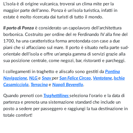
L'isola è di origine vulcanica, troverai un clima mite per la
maggior parte dell'anno. Ponza è un'isola turistica, infatti in
estate è molto ricercata dai turisti di tutto il mondo.
Il porto di Ponza
è considerato un capolavoro dell'architettura
borbonica. Costruito per ordine del re Ferdinando IV alla fine del
1700, ha una caratteristica forma arrotondata con case a due
piani che si affacciano sul mare. Il porto è situato nella parte sud-
orientale dell'isola e offre un'ampia gamma di servizi grazie alla
sua posizione centrale, come negozi, bar, ristoranti e parcheggi.
I collegamenti in traghetto e aliscafo sono gestiti da
Pontina
Navigazione
,
NLG
e
Snav
per
San Felice Circeo
,
Ventotene
,
Ischia
Casamicciola
,
Terracina
e
Napoli Beverello
.
Quando prenoti con
Traghettilines
seleziona l'orario e la data di
partenza e prenota una sistemazione standard che include un
posto a sedere per passeggero e raggiungi la tua destinazione in
totale comfort!