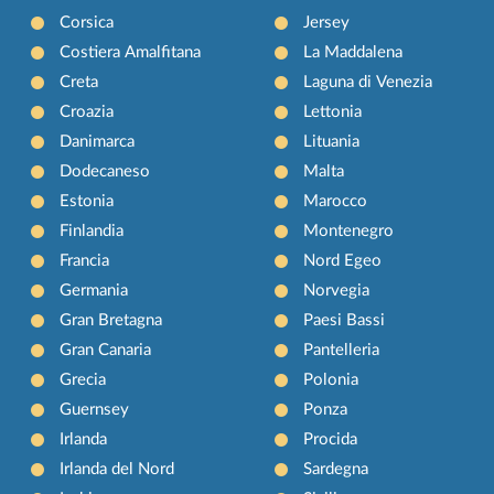
Corsica
Jersey
Costiera Amalfitana
La Maddalena
Creta
Laguna di Venezia
Croazia
Lettonia
Danimarca
Lituania
Dodecaneso
Malta
Estonia
Marocco
Finlandia
Montenegro
Francia
Nord Egeo
Germania
Norvegia
Gran Bretagna
Paesi Bassi
Gran Canaria
Pantelleria
Grecia
Polonia
Guernsey
Ponza
Irlanda
Procida
Irlanda del Nord
Sardegna