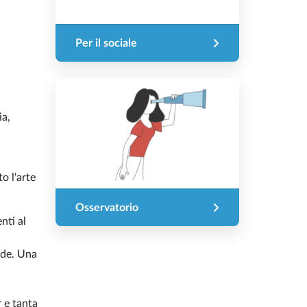
Per il sociale
ia,
o l'arte
Osservatorio
nti al
ide. Una
 e tanta