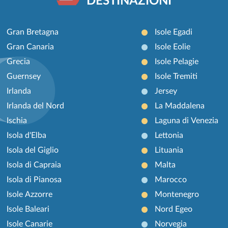
DESTINAZIONI
Gran Bretagna
Isole Egadi
Gran Canaria
Isole Eolie
Grecia
Isole Pelagie
Guernsey
Isole Tremiti
Irlanda
Jersey
Irlanda del Nord
La Maddalena
Ischia
Laguna di Venezia
Isola d'Elba
Lettonia
Isola del Giglio
Lituania
Isola di Capraia
Malta
Isola di Pianosa
Marocco
Isole Azzorre
Montenegro
Isole Baleari
Nord Egeo
Isole Canarie
Norvegia