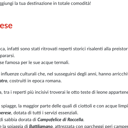
iungi la tua destinazione in totale comodità!
rese
, infatti sono stati ritrovati reperti storici risalenti alla preistor
pararsi.
rese famosa per le sue acque termali.
influenze culturali che, nel susseguirsi degli anni, hanno arricchit
atro
, costruiti in epoca romana.
tra i reperti più incisivi troverai le otto teste di leone appartene
spiagge, la maggior parte delle quali di ciottoli e con acque limp
merese
, dotata di tutti i servizi essenziali.
 di sabbia dorata di
Campofelice di Roccella
.
e la spiaggia di
Battilamano
, attrezzata con parcheggi peri camper