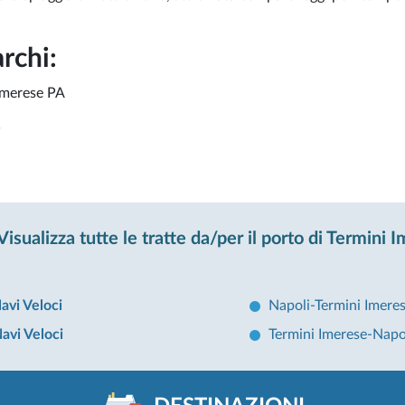
rchi:
Imerese PA
W
Visualizza tutte le tratte da/per il porto di Termini 
avi Veloci
Napoli-Termini Imere
avi Veloci
Termini Imerese-Napo