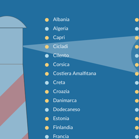
Albania
Algeria
Capri
Cicladi
Cilento
Corsica
Costiera Amalfitana
Creta
Croazia
Danimarca
Dodecaneso
Estonia
Finlandia
Francia