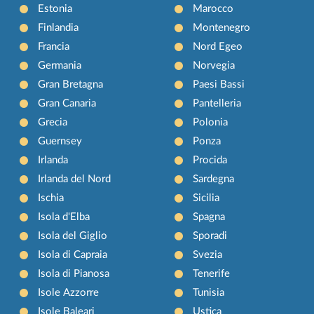
Estonia
Marocco
Finlandia
Montenegro
Francia
Nord Egeo
Germania
Norvegia
Gran Bretagna
Paesi Bassi
Gran Canaria
Pantelleria
Grecia
Polonia
Guernsey
Ponza
Irlanda
Procida
Irlanda del Nord
Sardegna
Ischia
Sicilia
Isola d'Elba
Spagna
Isola del Giglio
Sporadi
Isola di Capraia
Svezia
Isola di Pianosa
Tenerife
Isole Azzorre
Tunisia
Isole Baleari
Ustica