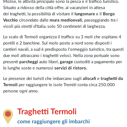
Molise, le attività principale sono la pesca e il traffico turistico.
Situato a ridosso della città offre, ai vacanzieri in attesa
dei traghetti, la possibilità di visitare il
lungomare
e il
Borgo
Vecchio
circondato dalle
mura medioevali,
passeggiando tra i
vicoli più stretti d'Italia, solo 50 centimetri di larghezza.
Lo scalo di Termoli organizza il traffico su 3 moli che ospitano 4
pontili e 2 banchine. Sul molo posto a nord sono disposti i
cantieri navali, a sud è predisposto l'ormeggio turistico, tra questi
due moli attraccano i traghetti veloci. Nella zona portuale sono
presenti
parcheggi
auto liberi,
garage
custoditi a pagamento per
le lunghe soste e numerosi
servizi di ristoro
.
Le presenze dei turisti che imbarcano sugli
aliscafi
e
traghetti da
Termoli
per raggiungere le isole Tremiti conta circa 250.000
persone ogni anno.
Traghetti Termoli
come raggiungere gli imbarchi