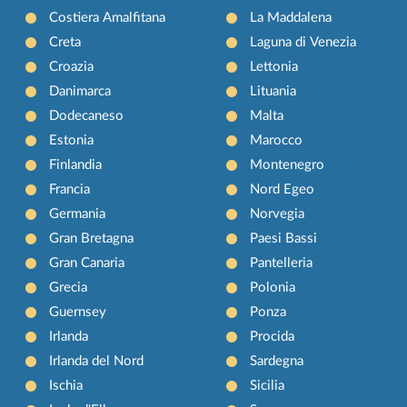
Costiera Amalfitana
La Maddalena
Creta
Laguna di Venezia
Croazia
Lettonia
Danimarca
Lituania
Dodecaneso
Malta
Estonia
Marocco
Finlandia
Montenegro
Francia
Nord Egeo
Germania
Norvegia
Gran Bretagna
Paesi Bassi
Gran Canaria
Pantelleria
Grecia
Polonia
Guernsey
Ponza
Irlanda
Procida
Irlanda del Nord
Sardegna
Ischia
Sicilia