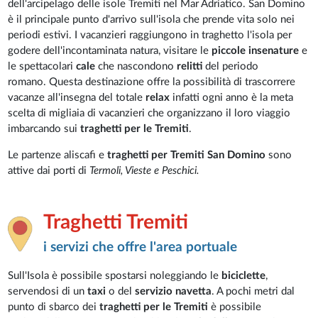
dell'arcipelago delle isole Tremiti nel Mar Adriatico. San Domino
è il principale punto d'arrivo sull'isola che prende vita solo nei
periodi estivi. I vacanzieri raggiungono in traghetto l'isola per
godere dell'incontaminata natura, visitare le
piccole insenature
e
le spettacolari
cale
che nascondono
relitti
del periodo
romano. Questa destinazione offre la possibilità di trascorrere
vacanze all'insegna del totale
relax
infatti ogni anno è la meta
scelta di migliaia di vacanzieri che organizzano il loro viaggio
imbarcando sui
traghetti per le Tremiti
.
Le partenze aliscafi e
traghetti per Tremiti San Domino
sono
attive dai porti di
Termoli, Vieste e Peschici.
Traghetti Tremiti
i servizi che offre l'area portuale
Sull'Isola è possibile spostarsi noleggiando le
biciclette
,
servendosi di un
taxi
o del
servizio navetta
. A pochi metri dal
punto di sbarco dei
traghetti per le Tremiti
è possibile