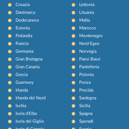
Croazia
Lettonia
Danimarca
Lituania
Dodecaneso
Malta
Estonia
Marocco
Finlandia
Montenegro
Francia
Nord Egeo
Germania
Norvegia
Gran Bretagna
Paesi Bassi
Gran Canaria
Pantelleria
Grecia
Polonia
Guernsey
Ponza
Irlanda
Procida
Irlanda del Nord
Sardegna
Ischia
Sicilia
Isola d'Elba
Spagna
Isola del Giglio
Sporadi