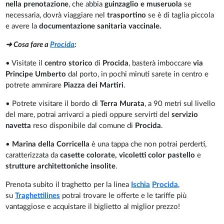
nella prenotazione
, che abbia
guinzaglio e museruola
se
necessaria, dovrà viaggiare nel
trasportino
se è di taglia piccola
e avere la
documentazione sanitaria vaccinale.
➜ Cosa fare a
Procida
:
• Visitate il
centro storico
di
Procida
, basterà imboccare
via
Principe Umberto
dal porto, in pochi minuti sarete in centro e
potrete ammirare
Piazza dei Martiri
.
• Potrete visitare il bordo di
Terra Murata
, a 90 metri sul livello
del mare, potrai arrivarci a piedi oppure servirti del
servizio
navetta
reso disponibile dal comune di
Procida
.
•
Marina della Corricella
è una tappa che non potrai perderti,
caratterizzata da
casette colorate, vicoletti color pastello
e
strutture architettoniche insolite
.
Prenota subito il traghetto per la linea
Ischia
Procida
,
su
Traghettilines
potrai trovare le offerte e le tariffe più
vantaggiose e acquistare il biglietto al miglior prezzo!