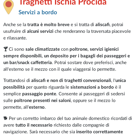
Traghetti Ischia Procida
Servizi a bordo
Anche se la
tratta è molto breve
e si tratta di
aliscafi
, potrai
usufruire di
alcuni servizi
che renderanno la traversata piacevole
e rilassante.
🍸
Ci sono
sale climatizzate
con
poltrone, servizi igienici
sempre disponibili, un deposito per i bagagli dei passeggeri e
un bar/snack caffetteria
. Potrai sostare dove preferisci, anche
all'esterno se il mezzo con il quale viaggerai lo permette.
Trattandosi di
aliscafi e non di traghetti convenzionali
, l'
unica
possibilità
per quanto riguarda le
sistemazioni a bordo
è il
semplice
passaggio ponte
. Consente ai passeggeri di sedersi
sulle
poltrone presenti nei saloni
, oppure se il mezzo lo
permette, all'
esterno
.
🐕 Per un corretto imbarco del tuo animale domestico ricordati di
avere
tutto il necessario
richiesto dalle compagnie di
navigazione. Sarà necessario che sia
inserito correttamente