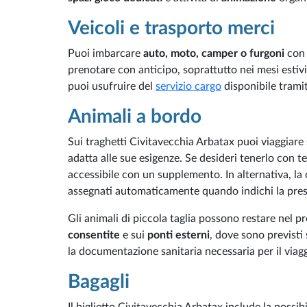
Veicoli e trasporto merci
Puoi imbarcare
auto, moto, camper o furgoni
con 
prenotare con anticipo, soprattutto nei mesi estivi.
puoi usufruire del
servizio cargo
disponibile tramit
Animali a bordo
Sui traghetti Civitavecchia Arbatax puoi viaggiare
adatta alle sue esigenze. Se desideri tenerlo con t
accessibile con un supplemento. In alternativa, l
assegnati automaticamente quando indichi la pres
Gli animali di piccola taglia possono restare nel p
consentite
e sui
ponti esterni
, dove sono previsti 
la documentazione sanitaria necessaria per il viagg
Bagagli
Il biglietto Civitavecchia Arbatax include la poss