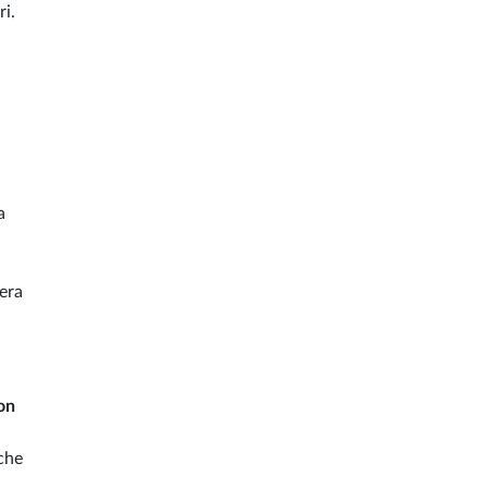
ri.
a
era
on
che