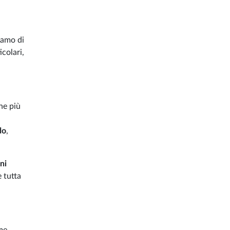
liamo di
icolari,
ne più
do
,
ni
e tutta
ime