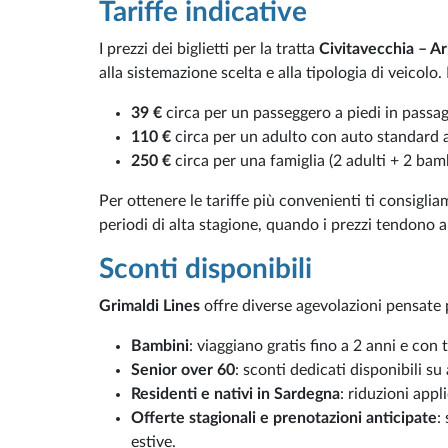
Tariffe indicative
I prezzi dei biglietti per la tratta
Civitavecchia – A
alla sistemazione scelta e alla tipologia di veicolo
39 €
circa per un passeggero a piedi in passa
110 €
circa per un adulto con auto standard a
250 €
circa per una famiglia (2 adulti + 2 bam
Per ottenere le tariffe più convenienti ti consigli
periodi di alta stagione, quando i prezzi tendono a
Sconti disponibili
Grimaldi Lines
offre diverse agevolazioni pensate p
Bambini
: viaggiano gratis fino a 2 anni e con t
Senior over 60
: sconti dedicati disponibili su
Residenti e nativi in Sardegna
: riduzioni appl
Offerte stagionali e prenotazioni anticipate
:
estive.