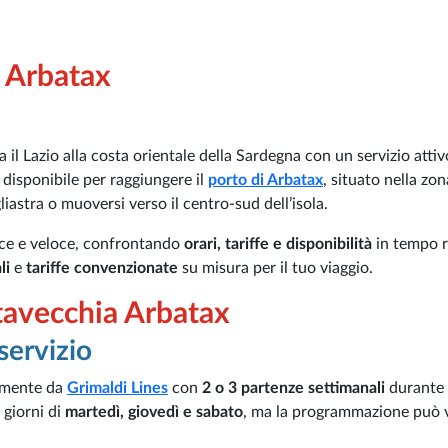
a Arbatax
a il Lazio alla costa orientale della Sardegna con un servizio atti
 disponibile per raggiungere il
porto di Arbatax
, situato nella zon
liastra o muoversi verso il centro-sud dell’isola.
ce e veloce, confrontando
orari, tariffe e disponibilità
in tempo r
li
e
tariffe convenzionate
su misura per il tuo viaggio.
itavecchia Arbatax
servizio
vamente da
Grimaldi Lines
con
2 o 3 partenze settimanali
durante 
 giorni di
martedì, giovedì e sabato
, ma la programmazione può 