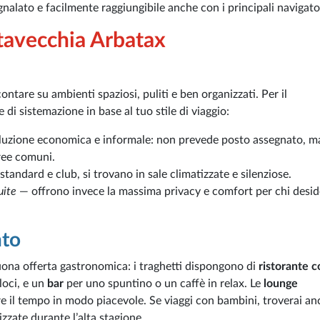
gnalato e facilmente raggiungibile anche con i principali navigato
itavecchia Arbatax
ontare su ambienti spaziosi, puliti e ben organizzati. Per il
di sistemazione in base al tuo stile di viaggio:
oluzione economica e informale: non prevede posto assegnato, m
ree comuni.
 standard e club, si trovano in sale climatizzate e silenziose.
uite
— offrono invece la massima privacy e comfort per chi desid
nto
uona offerta gastronomica: i traghetti dispongono di
ristorante c
loci, e un
bar
per uno spuntino o un caffè in relax. Le
lounge
e il tempo in modo piacevole. Se viaggi con bambini, troverai an
zzate durante l’alta stagione.