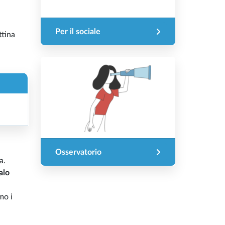
Per il sociale
ttina
Osservatorio
a.
alo
mo i