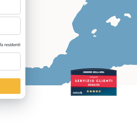
ffa residenti
2
/5
47
Recensioni