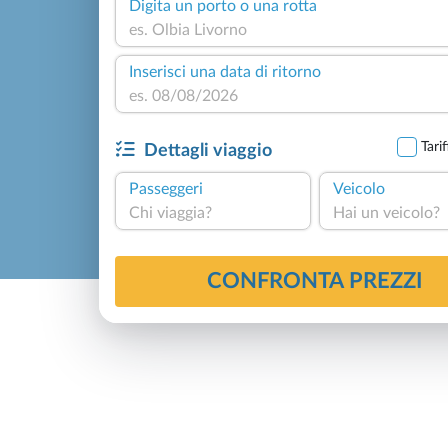
Digita un porto o una rotta
Inserisci una data di ritorno
Tari
Dettagli viaggio
Passeggeri
Veicolo
Chi viaggia?
Hai un veicolo?
4,8
Basato su
534
CONFRONTA PREZZI