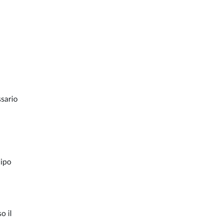
ssario
cipo
o il