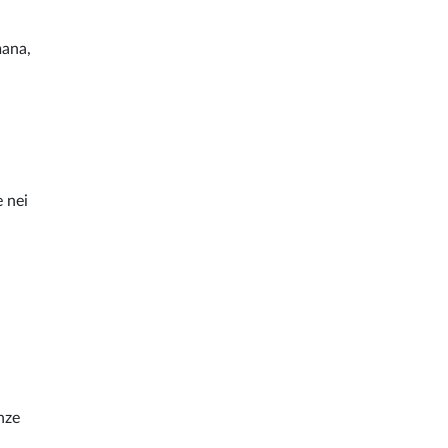
mana,
e nei
enze