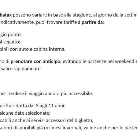
rbatax
possono variare in base alla stagione, al giorno della setti
. Indicativamente, puoi trovare tariffe
a partire da
:
ggio ponte;
l seguito;
bini) con auto e cabina interna.
amo di
prenotare con anticipo
, evitando le partenze nei weekend 
 salire rapidamente.
er rendere il viaggio ancora più accessibile:
ariffa ridotta dai 3 agli 11 anni;
 alcune date selezionate;
icabili anche ai servizi accessori del biglietto;
 sconti disponibili già nei mesi invernali, valide anche per le part