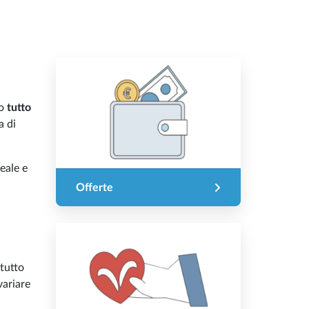
vo
tutto
a di
eale e
Offerte
tutto
variare