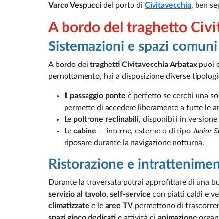
Varco Vespucci
del porto di
Civitavecchia
, ben se
A bordo del traghetto Civ
Sistemazioni e spazi comuni
A bordo dei
traghetti Civitavecchia Arbatax
puoi c
pernottamento, hai a disposizione diverse tipologie 
Il
passaggio ponte
è perfetto se cerchi una s
permette di accedere liberamente a tutte le a
Le
poltrone reclinabili
, disponibili in versione
Le
cabine
— interne, esterne o di tipo
Junior S
riposare durante la navigazione notturna.
Ristorazione e intrattenime
Durante la traversata potrai approfittare di una b
servizio al tavolo
,
self-service
con piatti caldi e ve
climatizzate
e le
aree TV
permettono di trascorrer
spazi gioco dedicati
e attività di
animazione
organi