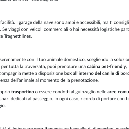
facilità. I garage della nave sono ampi e accessibili, ma ti consig
 Se viaggi con veicoli commerciali o hai necessità logistiche part
e Traghettilines.
 serenamente con il tuo animale domestico, scegliendo la soluzio
e per tutta la traversata, puoi prenotare una
cabina pet-friendly
,
a compagnia mette a disposizione
box all’interno del canile di bor
enza dell’animale al momento della prenotazione.
roprio
trasportino
o essere condotti al guinzaglio nelle
aree comu
spazi dedicati al passeggio. In ogni caso, ricorda di portare con t
io.
ibilità di imbarcare gratuitamente un bagaglio di dimensioni mass