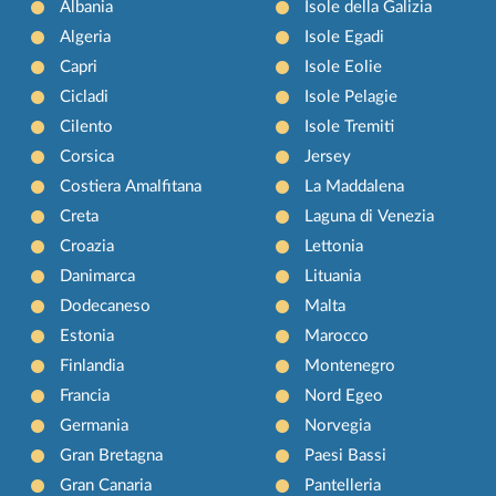
Albania
Isole della Galizia
Algeria
Isole Egadi
Capri
Isole Eolie
Cicladi
Isole Pelagie
Cilento
Isole Tremiti
Corsica
Jersey
Costiera Amalfitana
La Maddalena
Creta
Laguna di Venezia
Croazia
Lettonia
Danimarca
Lituania
Dodecaneso
Malta
Estonia
Marocco
Finlandia
Montenegro
Francia
Nord Egeo
Germania
Norvegia
Gran Bretagna
Paesi Bassi
Gran Canaria
Pantelleria