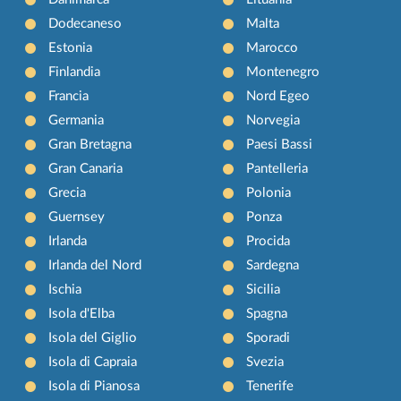
Dodecaneso
Malta
Estonia
Marocco
Finlandia
Montenegro
Francia
Nord Egeo
Germania
Norvegia
Gran Bretagna
Paesi Bassi
Gran Canaria
Pantelleria
Grecia
Polonia
Guernsey
Ponza
Irlanda
Procida
Irlanda del Nord
Sardegna
Ischia
Sicilia
Isola d'Elba
Spagna
Isola del Giglio
Sporadi
Isola di Capraia
Svezia
Isola di Pianosa
Tenerife