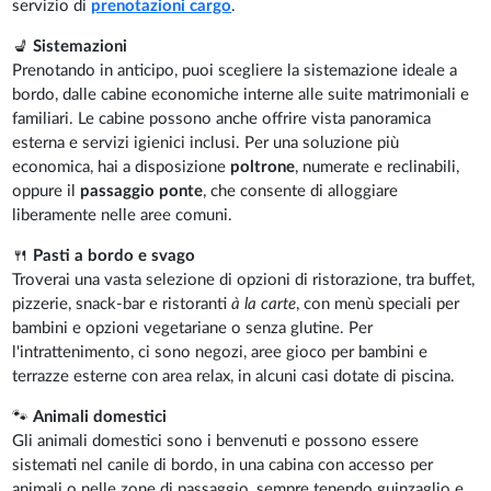
servizio di
prenotazioni cargo
.
💺
Sistemazioni
Prenotando in anticipo, puoi scegliere la sistemazione ideale a
bordo, dalle cabine economiche interne alle suite matrimoniali e
familiari. Le cabine possono anche offrire vista panoramica
esterna e servizi igienici inclusi. Per una soluzione più
economica, hai a disposizione
poltrone
, numerate e reclinabili,
oppure il
passaggio ponte
, che consente di alloggiare
liberamente nelle aree comuni.
🍴
Pasti a bordo e svago
Troverai una vasta selezione di opzioni di ristorazione, tra buffet,
pizzerie, snack-bar e ristoranti
à la carte
, con menù speciali per
bambini e opzioni vegetariane o senza glutine. Per
l'intrattenimento, ci sono negozi, aree gioco per bambini e
terrazze esterne con area relax, in alcuni casi dotate di piscina.
🐾
Animali domestici
Gli animali domestici sono i benvenuti e possono essere
sistemati nel canile di bordo, in una cabina con accesso per
animali o nelle zone di passaggio, sempre tenendo guinzaglio e