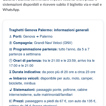
sistemazioni disponibili e ricevere subito il biglietto via e-mail e
WhatsApp.
Traghetti Genova Palermo: informazioni generali
⚓
Porti:
Genova ➜ Palermo
🚢
Compagnia:
Grandi Navi Veloci (GNV)
📅
Programmazione partenze:
tutto l'anno, da 5 a 7
partenze a settimana
🕒
Orari di partenza:
tra le 21:00 e le 23:59, arrivo tra le
17:00 e le 21:00
⏳
Durata indicativa:
da poco più di 20 ore a circa 23 ore
🚗
Imbarco veicoli:
disponibile per auto, moto, camper,
biciclette, minibus
💺
Sistemazioni:
passaggio ponte, poltrone, cabine
interne/esterne, suite matrimoniali/familiari
💶
Prezzi:
passeggero a piedi da 67 €, con auto da 135 €,
cabina da 25 € (bassa stagione)