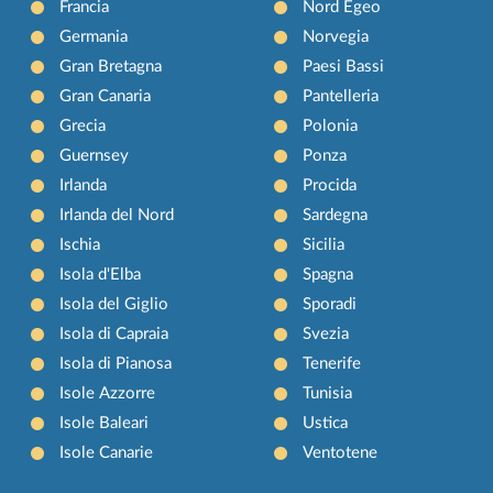
Francia
Nord Egeo
Germania
Norvegia
Gran Bretagna
Paesi Bassi
Gran Canaria
Pantelleria
Grecia
Polonia
Guernsey
Ponza
Irlanda
Procida
Irlanda del Nord
Sardegna
Ischia
Sicilia
Isola d'Elba
Spagna
Isola del Giglio
Sporadi
Isola di Capraia
Svezia
Isola di Pianosa
Tenerife
Isole Azzorre
Tunisia
Isole Baleari
Ustica
Isole Canarie
Ventotene