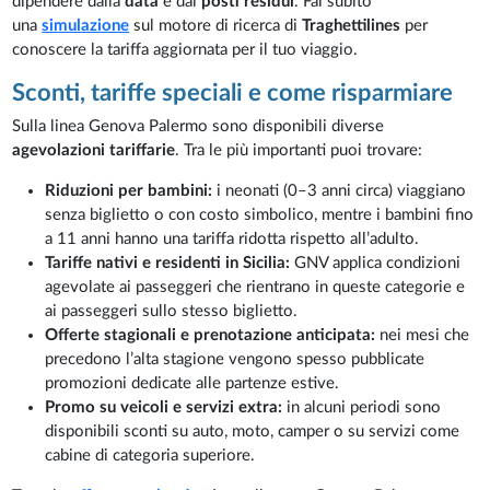
dipendere dalla
data
e dai
posti residui
. Fai subito
una
simulazione
sul motore di ricerca di
Traghettilines
per
conoscere la tariffa aggiornata per il tuo viaggio.
Sconti, tariffe speciali e come risparmiare
Sulla linea Genova Palermo sono disponibili diverse
agevolazioni tariffarie
. Tra le più importanti puoi trovare:
Riduzioni per bambini:
i neonati (0–3 anni circa) viaggiano
senza biglietto o con costo simbolico, mentre i bambini fino
a 11 anni hanno una tariffa ridotta rispetto all’adulto.
Tariffe nativi e residenti in Sicilia:
GNV applica condizioni
agevolate ai passeggeri che rientrano in queste categorie e
ai passeggeri sullo stesso biglietto.
Offerte stagionali e prenotazione anticipata:
nei mesi che
precedono l’alta stagione vengono spesso pubblicate
promozioni dedicate alle partenze estive.
Promo su veicoli e servizi extra:
in alcuni periodi sono
disponibili sconti su auto, moto, camper o su servizi come
cabine di categoria superiore.