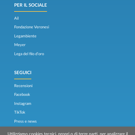
PER IL SOCIALE
Ail
Fondazione Veronesi
Legambiente
Meyer
Lega del filo d’oro
SEGUICI
Recensioni
Facebook
Instagram
TikTok
Press e news
Osservatorio traghetti
Utilizziamo cookies tecnici, propri o di terze parti, per analizzare il