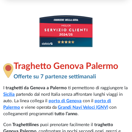
Traghetto Genova Palermo
Offerte su 7 partenze settimanali
I
traghetti da Genova a Palermo
ti permettono di raggiungere la
Sicilia
partendo dal nord Italia senza affrontare lunghi viaggi in
auto. La linea collega il
porto di Genova
con il
porto di
Palermo
e viene operata da
Grandi Navi Veloci (GNV)
con
collegamenti programmati
tutto l’anno
.
Con
Traghettilines
puoi prenotare facilmente il
traghetto
Genova Palermo
, confrontare in pochi secondi orari, prezzi e