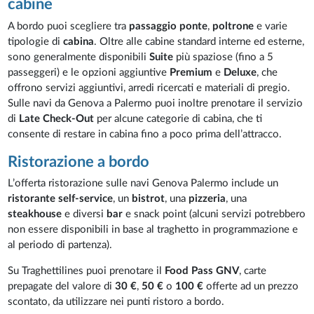
cabine
A bordo puoi scegliere tra
passaggio ponte
,
poltrone
e varie
tipologie di
cabina
. Oltre alle cabine standard interne ed esterne,
sono generalmente disponibili
Suite
più spaziose (fino a 5
passeggeri) e le opzioni aggiuntive
Premium
e
Deluxe
, che
offrono servizi aggiuntivi, arredi ricercati e materiali di pregio.
Sulle navi da Genova a Palermo puoi inoltre prenotare il servizio
di
Late Check-Out
per alcune categorie di cabina, che ti
consente di restare in cabina fino a poco prima dell’attracco.
Ristorazione a bordo
L’offerta ristorazione sulle navi Genova Palermo include un
ristorante self-service
, un
bistrot
, una
pizzeria
, una
steakhouse
e diversi
bar
e snack point (alcuni servizi potrebbero
non essere disponibili in base al traghetto in programmazione e
al periodo di partenza).
Su Traghettilines puoi prenotare il
Food Pass GNV
, carte
prepagate del valore di
30 €
,
50 €
o
100 €
offerte ad un prezzo
scontato, da utilizzare nei punti ristoro a bordo.