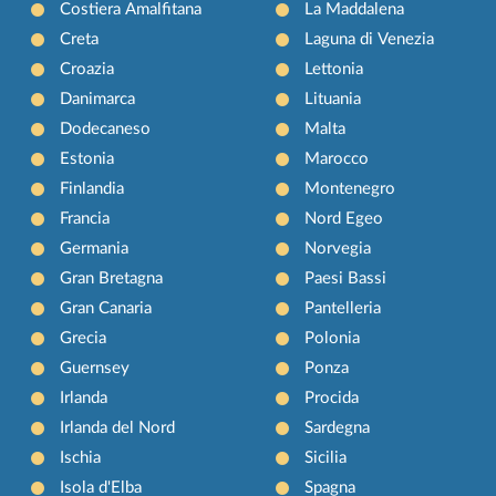
Costiera Amalfitana
La Maddalena
Creta
Laguna di Venezia
Croazia
Lettonia
Danimarca
Lituania
Dodecaneso
Malta
Estonia
Marocco
Finlandia
Montenegro
Francia
Nord Egeo
Germania
Norvegia
Gran Bretagna
Paesi Bassi
Gran Canaria
Pantelleria
Grecia
Polonia
Guernsey
Ponza
Irlanda
Procida
Irlanda del Nord
Sardegna
Ischia
Sicilia
Isola d'Elba
Spagna