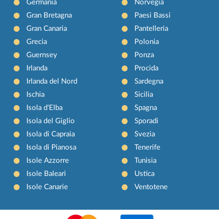
Germania
Norvegia
Gran Bretagna
Paesi Bassi
Gran Canaria
Pantelleria
Grecia
Polonia
Guernsey
Ponza
Irlanda
Procida
Irlanda del Nord
Sardegna
Ischia
Sicilia
Isola d'Elba
Spagna
Isola del Giglio
Sporadi
Isola di Capraia
Svezia
Isola di Pianosa
Tenerife
Isole Azzorre
Tunisia
Isole Baleari
Ustica
Isole Canarie
Ventotene