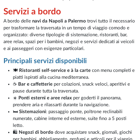
Servizi a bordo
A bordo delle
navi da Napoli a Palermo
trovi tutto il necessario
per trasformare la traversata in un tempo di viaggio comodo e
organizzato: diverse tipologie di sistemazione, ristoranti, bar,
aree relax, spazi per i bambini, negozi e servizi dedicati ai veicoli
e ai passeggeri con esigenze particolari.
Principali servizi disponibili
🍽️
Ristoranti self-service e à la carte
con menu completi e
piatti ispirati alla cucina mediterranea.
☕
Bar e caffetterie
per colazioni, snack veloci, aperitivi e
pause durante tutta la traversata.
☀️
Ponti esterni e aree relax
per goderti il panorama,
prendere aria e rilassarti durante la navigazione.
🛏️
Sistemazioni
: passaggio ponte, poltrone reclinabili
numerate, cabine interne ed esterne, suite fino a 5 posti
letto.
🛍️
Negozi di bordo
dove acquistare snack, giornali, giochi
per bambini, abbigliamento, profumi e articoli per il viaggio.