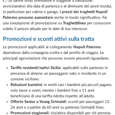
👉 Le tariffe sono orientative e soggette a variazione:
avvicinandosi alla data di partenza e al diminuire dei posti residui,
in particolare per cabine e garage,
i prezzi dei traghetti Napoli
Palermo possono aumentare
anche in modo significativo. Fai
una simulazione di prenotazione su
Traghettilines
per conoscere
subito il prezzo attuale per le date di tuo interesse.
Promozioni e sconti attivi sulla tratta
Le promozioni applicabili al collegamento
Napoli Palermo
dipendono dalla compagnia scelta e dal profilo di viaggio. Le
principali agevolazioni che possono essere presenti riguardano:
Tariffe residenti/nativi Sicilia:
applicabili sulle partenze in
presenza di almeno un passeggero nato o residente in un
comune siciliano.
Riduzioni bambini:
in molti casi i bambini più piccoli pagano
solo tasse e oneri, mentre i bambini fino a 11 anni
beneficiano di una tariffa ridotta rispetto all’adulto.
Offerte Senior e Young Grimaldi
: sconti per passeggeri 12-
26 anni e a partire da 60 anni su partenze Grimaldi lines.
Promozioni stagionali:
iniziative disponibili per chi prenota