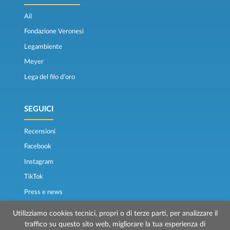
Ail
Fondazione Veronesi
Legambiente
Meyer
Lega del filo d’oro
SEGUICI
Recensioni
Facebook
Instagram
TikTok
Press e news
Osservatorio traghetti
Utilizziamo cookies tecnici, propri o di terze parti, per analizzare il
traffico su questo sito web, migliorare la tua esperienza di