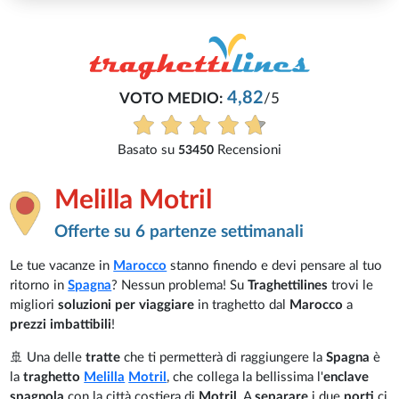
5
i
Melilla Motril
Offerte su 6 partenze settimanali
Le tue vacanze in
Marocco
stanno finendo e devi pensare al tuo
ritorno in
Spagna
? Nessun problema! Su
Traghettilines
trovi le
migliori
soluzioni per viaggiare
in traghetto dal
Marocco
a
prezzi imbattibili
!
🚢 Una delle
tratte
che ti permetterà di raggiungere la
Spagna
è
la
traghetto
Melilla
Motril
, che collega la bellissima l'
enclave
spagnola
con la città costiera di
Motril
. A
separare
i due
porti
ci