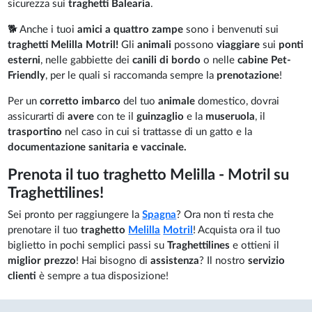
sicurezza sui
traghetti Balearia
.
🐕 Anche i tuoi
amici a quattro zampe
sono i benvenuti sui
traghetti Melilla Motril!
Gli
animali
possono
viaggiare
sui
ponti
esterni
, nelle gabbiette dei
canili di bordo
o nelle
cabine Pet-
Friendly
, per le quali si raccomanda sempre la
prenotazione
!
Per un
corretto imbarco
del tuo
animale
domestico, dovrai
assicurarti di
avere
con te il
guinzaglio
e la
museruola
, il
trasportino
nel caso in cui si trattasse di un gatto e la
documentazione sanitaria e vaccinale.
Prenota il tuo traghetto Melilla - Motril su
Traghettilines!
Sei pronto per raggiungere la
Spagna
? Ora non ti resta che
prenotare il tuo
traghetto
Melilla
Motril
! Acquista ora il tuo
biglietto in pochi semplici passi su
Traghettilines
e ottieni il
miglior prezzo
! Hai bisogno di
assistenza
? Il nostro
servizio
clienti
è sempre a tua disposizione!