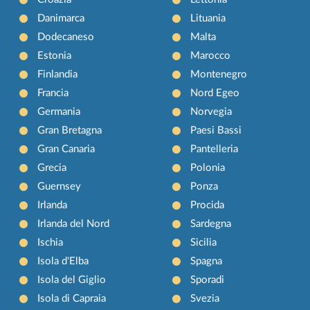
Danimarca
Lituania
Dodecaneso
Malta
Estonia
Marocco
Finlandia
Montenegro
Francia
Nord Egeo
Germania
Norvegia
Gran Bretagna
Paesi Bassi
Gran Canaria
Pantelleria
Grecia
Polonia
Guernsey
Ponza
Irlanda
Procida
Irlanda del Nord
Sardegna
Ischia
Sicilia
Isola d'Elba
Spagna
Isola del Giglio
Sporadi
Isola di Capraia
Svezia