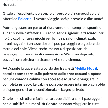
richiesta.
Grazie all'
eccellente personale di bordo
e ai numerosi servizi
offerti da
Balearia
, il vostro
viaggio
sarà
piacevole
e rilassante!
Potrete gustare un
pasto al ristorante
o un semplice
spuntino
al bar
o nella
caffetteria
. Ci sono
servizi igienici
e
fasciatoi
per
i più piccoli, un'
area giochi
per bambini,
saloni climatizzat
i,
alcuni
negozi
e
terrazze
dove si può passeggiare e godere del
mare e del sole. Viene anche messo a disposizione dei
passeggeri un
servizio di connessione Wi-Fi
, un
deposito
bagagli
, una
piscina
su alcune navi e
sale cinema.
🛏️
Durante la traversata a bordo dei
traghetti
Melilla
Motril
,
potrai
accomodarti
sulle
poltrone
delle
aree comuni
o optare
per una
comoda cabina
con
accesso esclusivo
e viaggiare in
completa privacy
. Le
cabine
possono essere
interne
o
con oblò
e dispongono di
aria condizionata
e
bagno privato
.
Grazie alle
strutture facilmente accessibili
, anche i
passeggeri
con disabilità
o a
mobilità ridotta
possono viaggiare in tutta