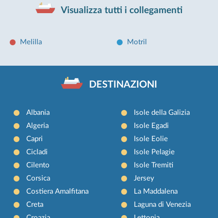
Visualizza tutti i collegamenti
Melilla
Motril
DESTINAZIONI
Albania
Isole della Galizia
Algeria
Isole Egadi
Capri
Isole Eolie
Cicladi
Isole Pelagie
Cilento
Isole Tremiti
Corsica
Jersey
Costiera Amalfitana
La Maddalena
Creta
Laguna di Venezia
Croazia
Lettonia