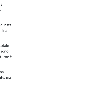
 ai
o
u questa
ucina
totale
ossono
tturne è
ina
ate, ma