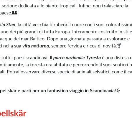
 sezione dedicata alle piante tropicali. Infine, non tralasciare la
 paese.🏰
la Stan
, la città vecchia ti ruberà il cuore con i suoi coloratissimi
uno dei più grandi di tutta Europa. Interamente costruito in stile
e acque del mar Baltico. Dopo una giornata passata a esplorare e
i nella sua
vita notturna
, sempre fervida e ricca di novità.🍸
tutti i paesi scandinavi! Il
parco nazionale Tyresta
è una distesa d
 Anticamente, la foresta era abitata e percorrendo il suoi sentieri 
li. Potrai osservare diverse specie di animali selvatici, come il c
ellskär e parti per un fantastico viaggio in Scandinavia!
🚢
ellskär