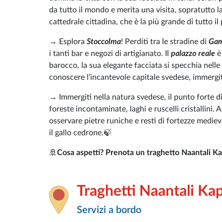
da tutto il mondo e merita una visita, sopratutto la
cattedrale cittadina, che è la più grande di tutto il
→ Esplora
Stoccolma
! Perditi tra le stradine di
Gam
i tanti bar e negozi di artigianato. Il
palazzo reale
è 
barocco, la sua elegante facciata si specchia nell
conoscere l’incantevole capitale svedese, immergit
→ Immergiti nella natura svedese, il punto forte di 
foreste incontaminate, laghi e ruscelli cristallini.
osservare pietre runiche e resti di fortezze medieva
il gallo cedrone.🍃
🚢
Cosa aspetti? Prenota un traghetto Naantali Kap
Traghetti Naantali Kap
Servizi a bordo