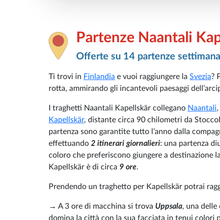
Partenze Naantali Kap
Offerte su 14 partenze settimana
Ti trovi in
Finlandia
e vuoi raggiungere la
Svezia
? 
rotta, ammirando gli incantevoli paesaggi dell’arci
I traghetti Naantali Kapellskär collegano
Naantali
,
Kapellskär
, distante circa 90 chilometri da Stocco
partenza sono garantite tutto l’anno dalla compa
effettuando
2 itinerari giornalieri
: una partenza diu
coloro che preferiscono giungere a destinazione la
Kapellskär è di circa
9 ore
.
Prendendo un traghetto per Kapellskär potrai ragg
→ A 3 ore di macchina si trova
Uppsala
, una delle
domina la città con la sua facciata in tenui colori 