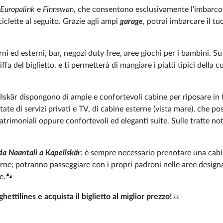
Europalink
e
Finnswan
, che consentono esclusivamente l’imbarco
iclette al seguito. Grazie agli ampi
garage
, potrai imbarcare il tu
i ed esterni, bar, negozi duty free, aree giochi per i bambini. S
iffa del biglietto, e ti permetterà di mangiare i piatti tipici della c
pellskär dispongono di ampie e confortevoli cabine per riposare in 
tate di servizi privati e TV, di cabine esterne (vista mare), che p
matrimoniali oppure confortevoli ed eleganti suite. Sulle tratte no
da Naantali a Kapellskär
; è sempre necessario prenotare una cab
iurne; potranno passeggiare con i propri padroni nelle aree design
e.🐾
ettilines e acquista il biglietto al miglior prezzo!
🎫