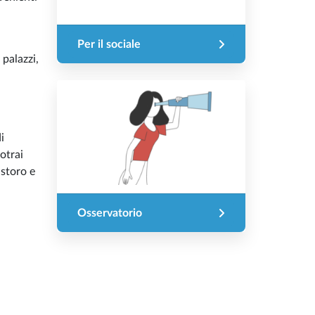
Per il sociale
 palazzi,
i
potrai
astoro e
Osservatorio