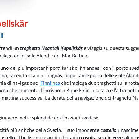
ellskär
li
Prendi un
traghetto Naantali Kapellskär
e viaggia su questa sugge
pelago delle isole Åland e del Mar Baltico.
 uno dei più importanti porti turistici finlandesi, con il porto sve
lma, facendo scalo a Långnäs, importante porto delle isole Åland
gnia di navigazione
Finnlines
che impiega due traghetti sulla rotta
rna che consente di arrivare a Kapellskär in serata e l’altra nott
 mattina successiva. La durata della navigazione dei traghetti Na
iungere molte splendide destinazioni svedesi:
 città più antiche della Svezia. Il suo imponente
castello
rinascime
pastello. Il bellissimo giardino botanico ospita specie vegetali pro