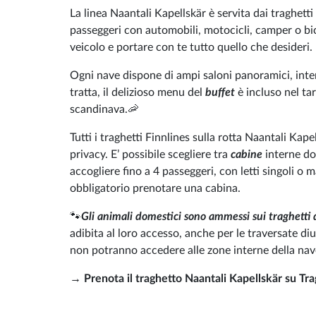
La linea Naantali Kapellskär è servita dai traghetti
passeggeri con automobili, motocicli, camper o bic
veicolo e portare con te tutto quello che desideri.
Ogni nave dispone di ampi saloni panoramici, intern
tratta, il delizioso menu del
buffet
è incluso nel tar
scandinava.🦐
Tutti i traghetti Finnlines sulla rotta Naantali Ka
privacy. E’ possibile scegliere tra
cabine
interne do
accogliere fino a 4 passeggeri, con letti singoli o 
obbligatorio prenotare una cabina.
🐾
Gli animali domestici sono ammessi sui traghetti 
adibita al loro accesso, anche per le traversate d
non potranno accedere alle zone interne della nav
→
Prenota il traghetto Naantali Kapellskär su Tragh