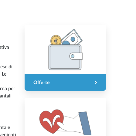
stiva
dese di
. Le
Offerte
urna per
antali
ntale
venienti