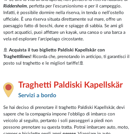
Riddersholm
, perfetta per l’escursionismo e per il campeggio.
Infatti, è possibile dormire nella riserva, in tenda o nell’ostello
ufficiale. È una riserva situata direttamente sul mare, offre un
paesaggio fatto di boschi, dune e spiagge di sabbia. Se ami gli
sport acquatici, puoi affittare un kayak, una canoa o una barca a
vela ed esplorare l’arcipelago circostante.
🚢
Acquista il tuo biglietto Paldiski Kapellskär con
Traghettilines!
Ricorda che, prenotando in anticipo, ti garantisci il
posto sul traghetto e le migliori tariffe!🚢
Traghetti Paldiski Kapellskär
Servizi a bordo
Se hai deciso di prenotare il traghetto Paldiski Kapellskär, devi
sapere che la compagnia impone l'obbligo di imbarco con
veicolo al seguito, pertanto i soli passeggeri a piedi non
possono prenotare su questa tratta. Potrai imbarcare auto, moto,
camper e biciclette negli ampi
garage
. Viaggiare in auto