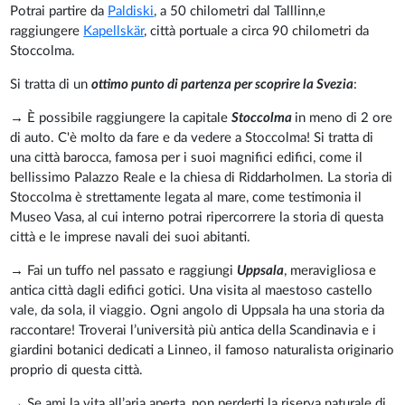
Potrai partire da
Paldiski
, a 50 chilometri dal Talllinn,e
raggiungere
Kapellskär
, città portuale a circa 90 chilometri da
Stoccolma.
Si tratta di un
ottimo punto di partenza per scoprire la Svezia
:
→ È possibile raggiungere la capitale
Stoccolma
in meno di 2 ore
di auto. C'è molto da fare e da vedere a Stoccolma! Si tratta di
una città barocca, famosa per i suoi magnifici edifici, come il
bellissimo Palazzo Reale e la chiesa di Riddarholmen. La storia di
Stoccolma è strettamente legata al mare, come testimonia il
Museo Vasa, al cui interno potrai ripercorrere la storia di questa
città e le imprese navali dei suoi abitanti.
→ Fai un tuffo nel passato e raggiungi
Uppsala
, meravigliosa e
antica città dagli edifici gotici. Una visita al maestoso castello
vale, da sola, il viaggio. Ogni angolo di Uppsala ha una storia da
raccontare! Troverai l’università più antica della Scandinavia e i
giardini botanici dedicati a Linneo, il famoso naturalista originario
proprio di questa città.
→ Se ami la vita all’aria aperta, non perderti la riserva naturale di