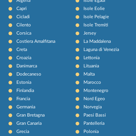
Algeria
Isole Egadi
Capri
Isole Eolie
Cicladi
Isole Pelagie
Cilento
Isole Tremiti
Corsica
Jersey
Costiera Amalfitana
La Maddalena
Creta
Laguna di Venezia
Croazia
Lettonia
Danimarca
Lituania
Dodecaneso
Malta
Estonia
Marocco
Finlandia
Montenegro
Francia
Nord Egeo
Germania
Norvegia
Gran Bretagna
Paesi Bassi
Gran Canaria
Pantelleria
Grecia
Polonia