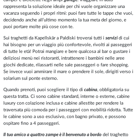
rappresenta la soluzione ideale per chi vuole organizzare una
vacanza seguendo i propri ritmi: puoi fare tutte le tappe che vuoi,
decidendo anche all’ultimo momento la tua meta del giorno, e
puoi portare molte più cose con te.
Sui traghetti da Kapellskär a Paldiski troverai tutti i
servizi
di cui
hai bisogno per un viaggio più confortevole, rivolti ai passeggeri
di tutte le età! Potrai mangiare e bere qualcosa al bar o gustare i
deliziosi menù nei ristoranti, intrattenere i bambini nelle aree
giochi dedicate, rilassarti nelle sale passeggeri o fare shopping.
Se invece vuoi ammirare il mare o prendere il sole, dirigiti verso i
solarium sul ponte esterno.
Quando prenoti, puoi scegliere il tipo di
cabina
, obbligatoria su
questa tratta. Ci sono cabine standard, interne o esterne, cabine
luxury con colazione inclusa e cabine allestite per rendere la
traversata più comoda per i passeggeri con mobilità ridotta. Tutte
le cabine sono a uso esclusivo, con bagno privato, e possono
ospitare fino a 4 passeggeri.
Il tuo amico a quattro zampe è il benvenuto a bordo
del traghetto