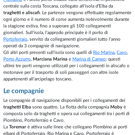
centrale sulla costa Toscana, collegato all'isola d’Elba da
traghetti e aliscafi
. Le partenze vengono effettuate regolarmente
ogni giorno e il numero di corse aumenta notevolmente durante
la stagione estiva, fino a superare gli 100 collegamenti
giornalieri. Sull'isola, l'approdo principale è il porto di
Portoferraio
, servito da collegamenti giornalieri tutto l’anno
operati da 3 compagnie di navigazione.
Gli altri porti presenti sull'isola sono quelli di
Rio Marina
,
Cavo
,
Porto Azzurro
,
Marciana Marina
e
Marina di Campo
: questi
ultimi tre porti vengono utilizzati per i collegamenti in aliscafo o
motonave per il trasporto di soli passeggeri con altre isole
appartenenti all’arcipelago toscano.
Le compagnie
Le compagnie di navigazione disponibili per i collegamenti dei
traghetti Elba
sono quattro. La flotta della compagnia
Moby
è
composta solo da traghetti e opera sui collegamenti tra i porti di
Piombino, Portoferraio e Cavo.
La
Toremar
è attiva sulle linee che collegano Piombino ai porti
elbani di Portoferraio, Rio Marina e Cavo. Portoferraio è