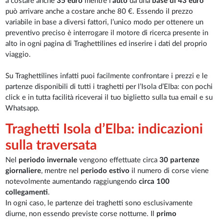
a costare anche
35 euro
mentre l'
auto
da una
base di 43 euro
può arrivare anche a costare anche 80 €. Essendo il prezzo
variabile in base a diversi fattori, l’unico modo per ottenere un
preventivo preciso è interrogare il motore di ricerca presente in
alto in ogni pagina di Traghettilines ed inserire i dati del proprio
viaggio.
Su Traghettilines infatti puoi facilmente confrontare i prezzi e le
partenze disponibili di tutti i traghetti per l’Isola d’Elba: con pochi
click e in tutta facilità riceverai il tuo biglietto sulla tua email e su
Whatsapp.
Traghetti Isola d’Elba: indicazioni
sulla traversata
Nel
periodo invernale
vengono effettuate circa
30 partenze
giornaliere
, mentre nel
periodo estivo
il numero di corse viene
notevolmente aumentando raggiungendo
circa 100
collegamenti
.
In ogni caso, le partenze dei traghetti sono esclusivamente
diurne, non essendo previste corse notturne. Il
primo