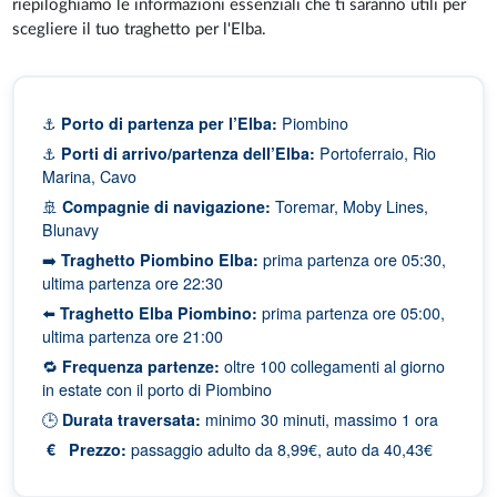
riepiloghiamo le informazioni essenziali che ti saranno utili per
scegliere il tuo traghetto per l'Elba.
⚓
Porto di partenza per l’Elba:
Piombino
⚓
Porti di arrivo/partenza dell’Elba:
Portoferraio, Rio
Marina, Cavo
🚢
Compagnie di navigazione:
Toremar, Moby Lines,
Blunavy
➡️
Traghetto Piombino Elba:
prima partenza ore 05:30,
ultima partenza ore 22:30
⬅️
Traghetto Elba Piombino:
prima partenza ore 05:00,
ultima partenza ore 21:00
🔁
Frequenza partenze:
oltre 100 collegamenti al giorno
in estate con il porto di Piombino
🕒
Durata traversata:
minimo 30 minuti, massimo 1 ora
€ Prezzo:
passaggio adulto da 8,99€, auto da 40,43€