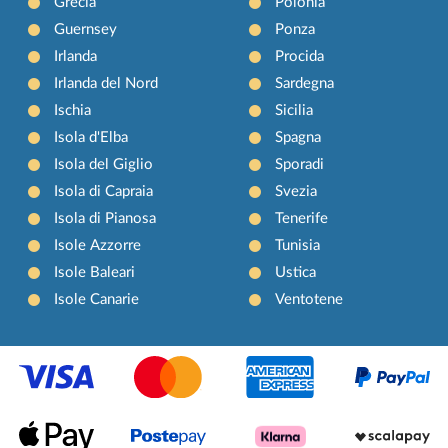
Grecia
Polonia
Guernsey
Ponza
Irlanda
Procida
Irlanda del Nord
Sardegna
Ischia
Sicilia
Isola d'Elba
Spagna
Isola del Giglio
Sporadi
Isola di Capraia
Svezia
Isola di Pianosa
Tenerife
Isole Azzorre
Tunisia
Isole Baleari
Ustica
Isole Canarie
Ventotene