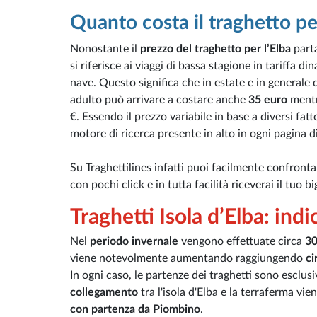
Quanto costa il traghetto per
Nonostante il
prezzo del traghetto per l’Elba
part
si riferisce ai viaggi di bassa stagione in tariff
nave. Questo significa che in estate e in generale 
adulto può arrivare a costare anche
35 euro
mentr
€. Essendo il prezzo variabile in base a diversi fat
motore di ricerca presente in alto in ogni pagina di 
Su Traghettilines infatti puoi facilmente confrontare 
con pochi click e in tutta facilità riceverai il tuo 
Traghetti Isola d’Elba: indi
Nel
periodo invernale
vengono effettuate circa
30
viene notevolmente aumentando raggiungendo
ci
In ogni caso, le partenze dei traghetti sono esclu
collegamento
tra l'isola d'Elba e la terraferma vie
con partenza da Piombino
.