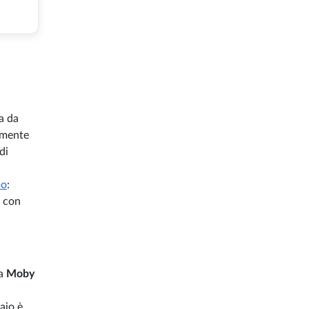
ba da
lmente
di
po
:
i con
ia
Moby
aio è