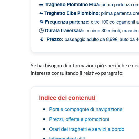
➡️
Traghetto Piombino Elba:
prima partenza ore
⬅️
Traghetto Elba Piombino:
prima partenza ore
🔁
Frequenza partenze:
oltre 100 collegamenti al
🕒
Durata traversata:
minimo 30 minuti, massim
€ Prezzo:
passaggio adulto da 8,99€, auto da 
Se hai bisogno di informazioni più specifiche e det
interessa consultando il relativo paragrafo:
Indice dei contenuti
Porti e compagnie di navigazione
Prezzi, offerte e promozioni
Orari dei traghetti e servizi a bordo
Informazioni utili