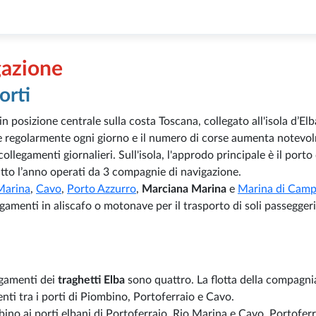
gazione
orti
in posizione centrale sulla costa Toscana, collegato all'isola d’El
te regolarmente ogni giorno e il numero di corse aumenta notevo
ollegamenti giornalieri. Sull'isola, l'approdo principale è il porto 
tutto l’anno operati da 3 compagnie di navigazione.
Marina
,
Cavo
,
Porto Azzurro
,
Marciana Marina
e
Marina di Cam
legamenti in aliscafo o motonave per il trasporto di soli passegger
egamenti dei
traghetti Elba
sono quattro. La flotta della compagn
nti tra i porti di Piombino, Portoferraio e Cavo.
bino ai porti elbani di Portoferraio, Rio Marina e Cavo. Portoferr