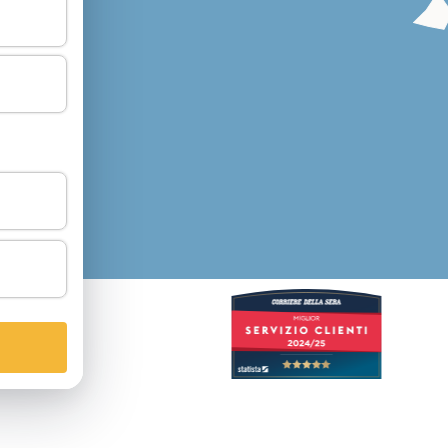
2
/5
50
Recensioni