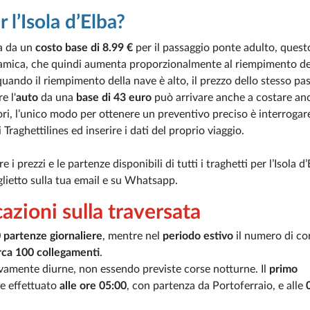
 l’Isola d’Elba?
a da un
costo base di 8.99 €
per il passaggio ponte adulto, quest
a dinamica, che quindi aumenta proporzionalmente al riempimento de
quando il riempimento della nave è alto, il prezzo dello stesso pa
e l'
auto
da una
base di 43 euro
può arrivare anche a costare an
tori, l’unico modo per ottenere un preventivo preciso è interrogare
Traghettilines ed inserire i dati del proprio viaggio.
i prezzi e le partenze disponibili di tutti i traghetti per l’Isola d’
biglietto sulla tua email e su Whatsapp.
cazioni sulla traversata
 partenze giornaliere
, mentre nel
periodo estivo
il numero di co
rca 100 collegamenti
.
sivamente diurne, non essendo previste corse notturne. Il
primo
ne effettuato
alle ore 05:00
, con partenza da Portoferraio, e alle