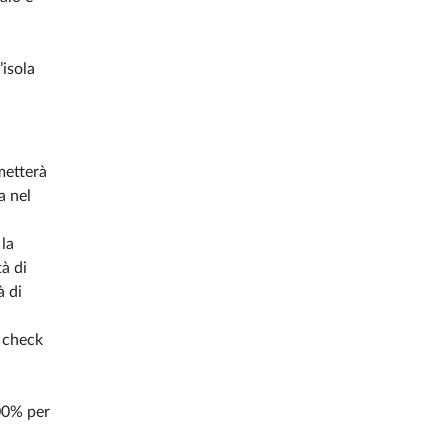
’isola
rmetterà
a nel
 la
tà di
à di
l check
100% per