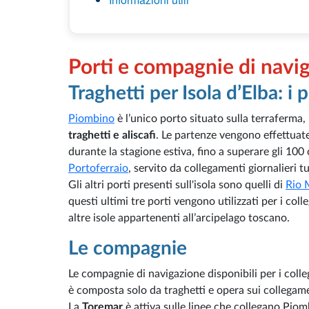
Porti e compagnie di navi
Traghetti per Isola d’Elba: i p
Piombino
è l’unico porto situato sulla terraferma, 
traghetti e aliscafi
. Le partenze vengono effettua
durante la stagione estiva, fino a superare gli 100 c
Portoferraio
, servito da collegamenti giornalieri 
Gli altri porti presenti sull'isola sono quelli di
Rio 
questi ultimi tre porti vengono utilizzati per i col
altre isole appartenenti all’arcipelago toscano.
Le compagnie
Le compagnie di navigazione disponibili per i coll
è composta solo da traghetti e opera sui collegame
La
Toremar
è attiva sulle linee che collegano Piom