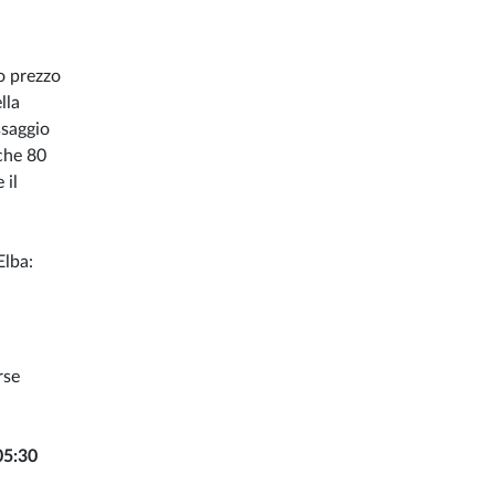
o prezzo
lla
ssaggio
che 80
 il
Elba:
rse
05:30