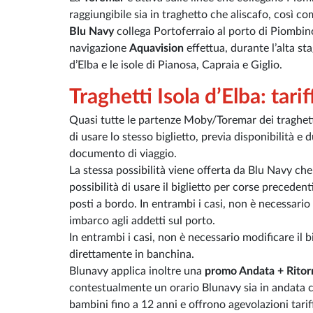
raggiungibile sia in traghetto che aliscafo, così c
Blu Navy
collega Portoferraio al porto di Piombino
navigazione
Aquavision
effettua, durante l’alta st
d’Elba e le isole di Pianosa, Capraia e Giglio.
Traghetti Isola d’Elba: tari
Quasi tutte le partenze Moby/Toremar dei traghet
di usare lo stesso biglietto, previa disponibilità e
documento di viaggio.
La stessa possibilità viene offerta da Blu Navy ch
possibilità di usare il biglietto per corse precedent
posti a bordo. In entrambi i casi, non è necessario p
imbarco agli addetti sul porto.
In entrambi i casi, non è necessario modificare il bi
direttamente in banchina.
Blunavy applica inoltre una
promo Andata + Ritor
contestualmente un orario Blunavy sia in andata c
bambini fino a 12 anni e offrono agevolazioni tariff