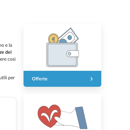
no e la
ze dei
iere così
tili per
Offerte