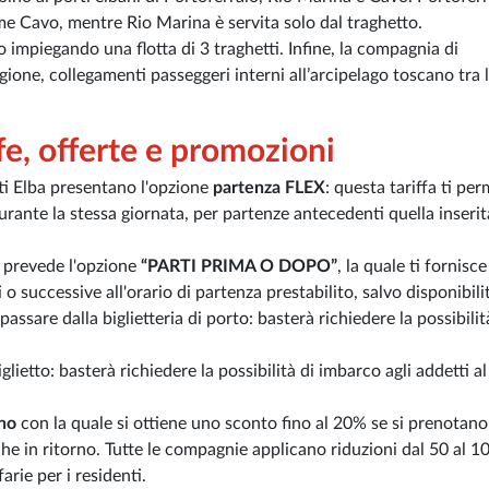
ome Cavo, mentre Rio Marina è servita solo dal traghetto.
 impiegando una flotta di 3 traghetti. Infine, la compagnia di
agione, collegamenti passeggeri interni all’arcipelago toscano tra l
ffe, offerte e promozioni
ti Elba presentano l'opzione
partenza FLEX
: questa tariffa ti pe
 durante la stessa giornata, per partenze antecedenti quella inserit
e prevede l'opzione
“PARTI PRIMA O DOPO”
, la quale ti fornisce
i o successive all'orario di partenza prestabilito, salvo disponibili
assare dalla biglietteria di porto: basterà richiedere la possibilit
glietto: basterà richiedere la possibilità di imbarco agli addetti a
no
con la quale si ottiene uno sconto fino al 20% se si prenotano
he in ritorno. Tutte le compagnie applicano riduzioni dal 50 al 
arie per i residenti.