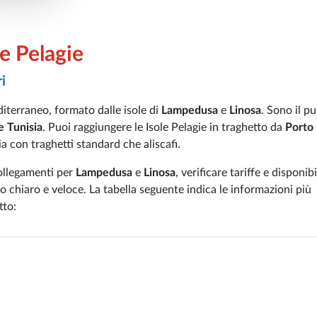
le Pelagie
i
iterraneo, formato dalle isole di
Lampedusa
e
Linosa
. Sono il p
 e Tunisia
. Puoi raggiungere le Isole Pelagie in traghetto da
Porto
ia con traghetti standard che aliscafi.
 collegamenti per
Lampedusa
e
Linosa
, verificare tariffe e disponibi
do chiaro e veloce. La tabella seguente indica le informazioni più
tto: