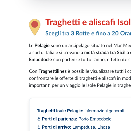
Traghetti e aliscafi Iso
Scegli tra 3 Rotte e fino a 20 Orar
Le
Pelagie
sono un arcipelago situato nel Mar Med
a sud d'Italia e si trovano
a metà strada tra Sicilia
Empedocle
con partenze tutto l'anno, effettuate s
Con
Traghettilines
è possibile visualizzare tutti i
confrontare le offerte di traghetti e aliscafi in mo
importanti per un viaggio le Isole Pelagie in traghe
Traghetti Isole Pelagie:
informazioni generali
⚓
Porti di partenza:
Porto Empedocle
⚓
Porti di arrivo:
Lampedusa, Linosa