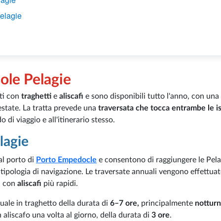
Pelagie
sole Pelagie
ati con
traghetti
e
aliscafi
e sono disponibili tutto l'anno, con una
state. La tratta prevede una
traversata che tocca entrambe le i
 di viaggio e all'itinerario stesso.
lagie
al porto di
Porto Empedocle
e consentono di raggiungere le Pela
tipologia di navigazione. Le traversate annuali vengono effettuat
ta con
aliscafi
più rapidi.
uale in traghetto della durata di
6–7 ore,
principalmente
nottur
n aliscafo una volta al giorno, della durata di
3 ore
.