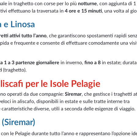
uale in traghetto con corse per lo più
notturne
, con aggiunta di 1
estivi effettuano la traversata in
4 ore e 15 minuti
, una volta al gi
 e Linosa
tti attivi tutto l’anno
, che garantiscono spostamenti rapidi sen
 rapida e frequente e consente di effettuare comodamente una visi
a 1 a 3 partenze giornaliere
in inverno,
fino a 8
in estate; durata
i
(traghetto).
iscafi per le Isole Pelagie
 sono operati da due compagnie:
Siremar
, che gestisce i traghetti at
veloci in aliscafo, disponibili in estate e sulle tratte interne tra
aratteristiche diverse, utili a seconda delle esigenze di viaggio.
 (Siremar)
 con le Pelagie durante tutto l’anno e rappresentano l’opzione id