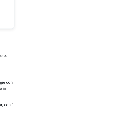
sole
,
gie con
e in
na
, con 1