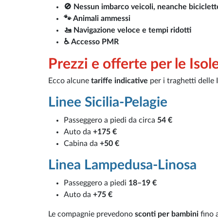
🚫 Nessun imbarco veicoli, neanche biciclett
🐾 Animali ammessi
🚤 Navigazione veloce e tempi ridotti
♿ Accesso PMR
Prezzi e offerte per le Isol
Ecco alcune
tariffe indicative
per i traghetti delle
Linee Sicilia-Pelagie
Passeggero a piedi da circa
54 €
Auto da
+175 €
Cabina da
+50 €
Linea Lampedusa-Linosa
Passeggero a piedi
18–19 €
Auto da
+75 €
Le compagnie prevedono
sconti per bambini
fino a