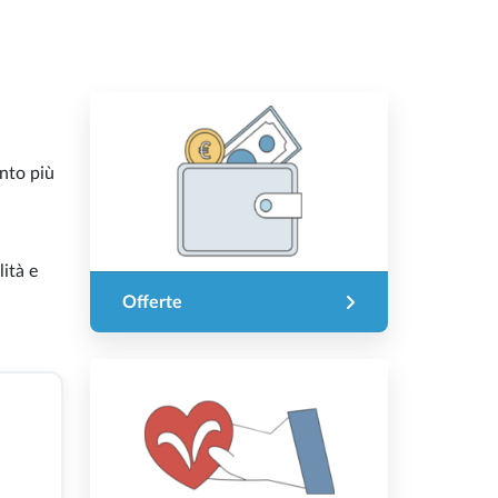
unto più
lità e
Offerte