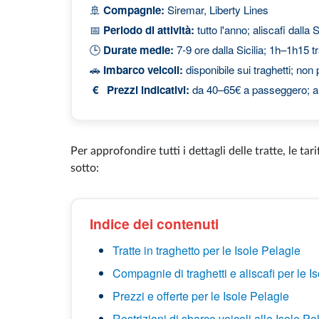
🚢
Compagnie:
Siremar, Liberty Lines
📅
Periodo di attività:
tutto l'anno; aliscafi dalla S
🕒
Durate medie:
7-9 ore dalla Sicilia; 1h–1h15 tr
🚗
Imbarco veicoli:
disponibile sui traghetti; non 
€ Prezzi indicativi:
da 40–65€ a passeggero; a
Per approfondire tutti i dettagli delle tratte, le tari
sotto:
Indice dei contenuti
Tratte in traghetto per le Isole Pelagie
Compagnie di traghetti e aliscafi per le I
Prezzi e offerte per le Isole Pelagie
Restrizioni di sbarco veicoli alle Isole Pe