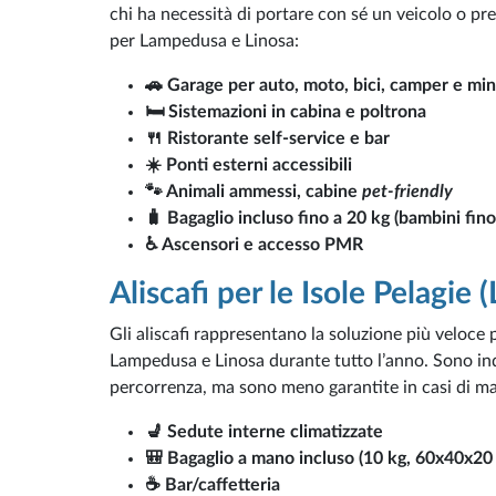
chi ha necessità di portare con sé un veicolo o pre
per Lampedusa e Linosa:
🚗 Garage per auto, moto, bici, camper e mi
🛏️ Sistemazioni in cabina e poltrona
🍴 Ristorante self-service e bar
☀️ Ponti esterni accessibili
🐾 Animali ammessi, cabine
pet-friendly
🧳 Bagaglio incluso fino a 20 kg (bambini fino
♿ Ascensori e accesso PMR
Aliscafi per le Isole Pelagie 
Gli aliscafi rappresentano la soluzione più veloce 
Lampedusa e Linosa durante tutto l’anno. Sono indi
percorrenza, ma sono meno garantite in casi di 
💺 Sedute interne climatizzate
🎒 Bagaglio a mano incluso (10 kg, 60x40x20
☕ Bar/caffetteria