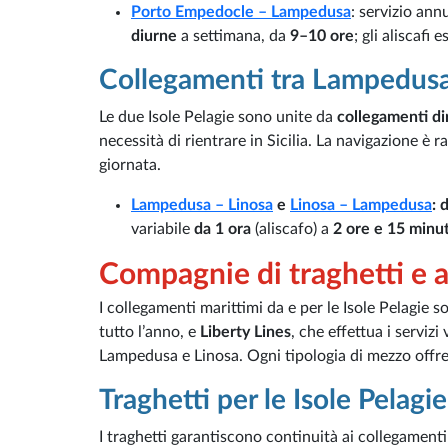
Porto Empedocle – Lampedusa
: servizio ann
diurne
a settimana, da
9–10 ore
; gli aliscafi 
Collegamenti tra Lampedusa
Le due Isole Pelagie sono unite da
collegamenti dire
necessità di rientrare in Sicilia. La navigazione è
giornata.
Lampedusa – Linosa
e
Linosa – Lampedusa
:
d
variabile
da 1 ora
(aliscafo) a
2 ore e 15 minut
Compagnie di traghetti e al
I collegamenti marittimi da e per le Isole Pelagie
tutto l’anno, e
Liberty Lines
, che effettua i servizi 
Lampedusa e Linosa. Ogni tipologia di mezzo offre c
Traghetti per le Isole Pelagie
I traghetti garantiscono continuità ai collegamenti