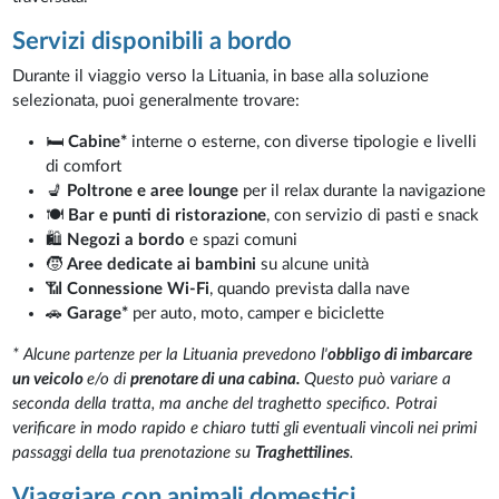
Servizi disponibili a bordo
Durante il viaggio verso la Lituania, in base alla soluzione
selezionata, puoi generalmente trovare:
🛏️
Cabine*
interne o esterne, con diverse tipologie e livelli
di comfort
💺
Poltrone e aree lounge
per il relax durante la navigazione
🍽️
Bar e punti di ristorazione
, con servizio di pasti e snack
🛍️
Negozi a bordo
e spazi comuni
🧒
Aree dedicate ai bambini
su alcune unità
📶
Connessione Wi-Fi
, quando prevista dalla nave
🚗
Garage*
per auto, moto, camper e biciclette
* Alcune partenze per la Lituania prevedono l'
obbligo di imbarcare
un veicolo
e/o di
prenotare di una cabina.
Questo può variare a
seconda della tratta, ma anche del traghetto specifico. Potrai
verificare in modo rapido e chiaro tutti gli eventuali vincoli nei primi
passaggi della tua prenotazione su
Traghettilines
.
Viaggiare con animali domestici