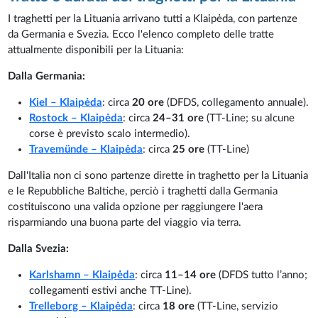
I traghetti per la Lituania arrivano tutti a Klaipėda, con partenze
da Germania e Svezia. Ecco l'elenco completo delle tratte
attualmente disponibili per la Lituania:
Dalla Germania:
Kiel – Klaipėda
: circa
20 ore
(DFDS, collegamento annuale).
Rostock – Klaipėda
: circa
24–31 ore
(TT-Line; su alcune
corse è previsto scalo intermedio).
Travemünde – Klaipėda
: circa
25 ore
(TT-Line)
Dall'Italia non ci sono partenze dirette in traghetto per la Lituania
e le Repubbliche Baltiche, perciò i traghetti dalla Germania
costituiscono una valida opzione per raggiungere l'aera
risparmiando una buona parte del viaggio via terra.
Dalla Svezia:
Karlshamn – Klaipėda
: circa
11–14 ore
(DFDS tutto l’anno;
collegamenti estivi anche TT-Line).
Trelleborg – Klaipėda
: circa
18 ore
(TT-Line, servizio