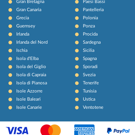
Gran Bretagna
Paesi Bassi
Gran Canaria
Pantelleria
Grecia
Polonia
Guernsey
Ponza
Irlanda
Procida
Irlanda del Nord
Sardegna
Ischia
Sicilia
Isola d'Elba
Spagna
Isola del Giglio
Sporadi
Isola di Capraia
Svezia
Isola di Pianosa
Tenerife
Isole Azzorre
Tunisia
Isole Baleari
Ustica
Isole Canarie
Ventotene