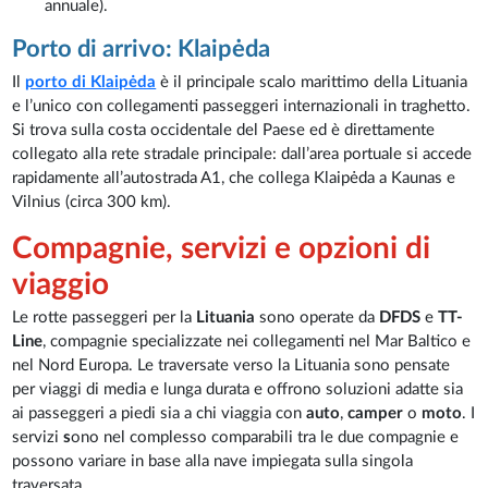
annuale).
Porto di arrivo: Klaipėda
Il
porto di Klaipėda
è il principale scalo marittimo della Lituania
e l’unico con collegamenti passeggeri internazionali in traghetto.
Si trova sulla costa occidentale del Paese ed è direttamente
collegato alla rete stradale principale: dall’area portuale si accede
rapidamente all’autostrada A1, che collega Klaipėda a Kaunas e
Vilnius (circa 300 km).
Compagnie, servizi e opzioni di
viaggio
Le rotte passeggeri per la
Lituania
sono operate da
DFDS
e
TT-
Line
, compagnie specializzate nei collegamenti nel Mar Baltico e
nel Nord Europa. Le traversate verso la Lituania sono pensate
per viaggi di media e lunga durata e offrono soluzioni adatte sia
ai passeggeri a piedi sia a chi viaggia con
auto
,
camper
o
moto
. I
servizi
s
ono nel complesso comparabili tra le due compagnie e
possono variare in base alla nave impiegata sulla singola
traversata.