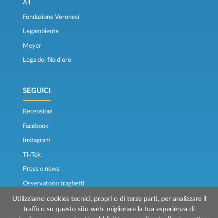
Ail
Fondazione Veronesi
Legambiente
Meyer
Lega del filo d’oro
SEGUICI
Recensioni
Facebook
Instagram
TikTok
Press e news
Osservatorio traghetti
Utilizziamo cookies tecnici, propri o di terze parti, per analizzare il
traffico su questo sito web, migliorare la tua esperienza di