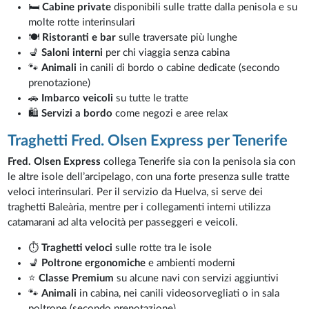
🛏️
Cabine private
disponibili sulle tratte dalla penisola e su
molte rotte interinsulari
🍽️
Ristoranti e bar
sulle traversate più lunghe
💺
Saloni interni
per chi viaggia senza cabina
🐾
Animali
in canili di bordo o cabine dedicate (secondo
prenotazione)
🚗
Imbarco veicoli
su tutte le tratte
🛍️
Servizi a bordo
come negozi e aree relax
Traghetti Fred. Olsen Express per Tenerife
Fred. Olsen Express
collega Tenerife sia con la penisola sia con
le altre isole dell’arcipelago, con una forte presenza sulle tratte
veloci interinsulari. Per il servizio da Huelva, si serve dei
traghetti Baleària, mentre per i collegamenti interni utilizza
catamarani ad alta velocità per passeggeri e veicoli.
⏱️
Traghetti veloci
sulle rotte tra le isole
💺
Poltrone ergonomiche
e ambienti moderni
⭐
Classe Premium
su alcune navi con servizi aggiuntivi
🐾
Animali
in cabina, nei canili videosorvegliati o in sala
poltrone (secondo prenotazione)