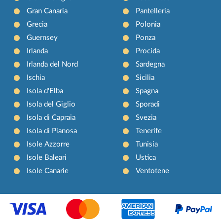
Gran Canaria
Pantelleria
Grecia
Polonia
Guernsey
Ponza
Irlanda
Procida
Irlanda del Nord
Sardegna
Ischia
Sicilia
Isola d'Elba
Spagna
Isola del Giglio
Sporadi
Isola di Capraia
Svezia
Isola di Pianosa
Tenerife
Isole Azzorre
Tunisia
Isole Baleari
Ustica
Isole Canarie
Ventotene