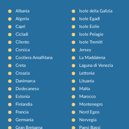
Albania
Isole della Galizia
Algeria
Isole Egadi
Capri
Isole Eolie
Cicladi
Isole Pelagie
Cilento
Isole Tremiti
Corsica
Jersey
Costiera Amalfitana
La Maddalena
Creta
Laguna di Venezia
Croazia
Lettonia
Danimarca
Lituania
Dodecaneso
Malta
Estonia
Marocco
Finlandia
Montenegro
Francia
Nord Egeo
Germania
Norvegia
Gran Bretagna
Paesi Bassi