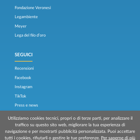
Fondazione Veronesi
Legambiente
Meyer
Lega del filo d’oro
SEGUICI
Recensioni
Facebook
Instagram
TikTok
Press e news
Osservatorio traghetti
Utilizziamo cookies tecnici, propri o di terze parti, per analizzare il
traffico su questo sito web, migliorare la tua esperienza di
navigazione e per mostrarti pubblicità personalizzata. Puoi accettare
tutti i cookies, rifiutarli o gestire le tue preferenze.
Per saperne di più