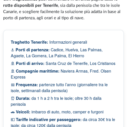
rotte disponibili per Tenerife
, sia dalla penisola che tra le isole
Canarie, e scegliere facilmente la soluzione più adatta in base al
porto di partenza, agli orari e al tipo di nave.
Traghetto Tenerife:
Informazioni generali
⚓
Porti di partenza:
Cadice, Huelva, Las Palmas,
Agaete, La Gomera, La Palma, El Hierro
🚢
Porti di arrivo:
Santa Cruz de Tenerife, Los Cristianos
🚢
Compagnie marittime:
Naviera Armas, Fred. Olsen
Express
📅
Frequenza:
partenze tutto l’anno (giornaliere tra le
isole, settimanali dalla penisola)
⏰
Durata:
da 1 h a 2 h tra le isole; oltre 30 h dalla
penisola
🚗
Veicoli:
imbarco di auto, moto, camper e furgoni
💶
Tariffe indicative per passeggero:
da circa 30€ tra le
isole; da circa 120€ dalla penisola