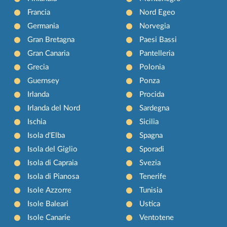
Francia
Nord Egeo
Germania
Norvegia
Gran Bretagna
Paesi Bassi
Gran Canaria
Pantelleria
Grecia
Polonia
Guernsey
Ponza
Irlanda
Procida
Irlanda del Nord
Sardegna
Ischia
Sicilia
Isola d'Elba
Spagna
Isola del Giglio
Sporadi
Isola di Capraia
Svezia
Isola di Pianosa
Tenerife
Isole Azzorre
Tunisia
Isole Baleari
Ustica
Isole Canarie
Ventotene