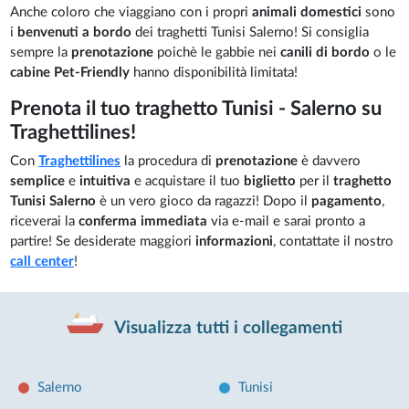
Anche coloro che viaggiano con i propri
animali domestici
sono
i
benvenuti a bordo
dei traghetti Tunisi Salerno! Si consiglia
sempre la
prenotazione
poichè le gabbie nei
canili di bordo
o le
cabine Pet-Friendly
hanno disponibilità limitata!
Prenota il tuo traghetto Tunisi - Salerno su
Traghettilines!
Con
Traghettilines
la procedura di
prenotazione
è davvero
semplice
e
intuitiva
e acquistare il tuo
biglietto
per il
traghetto
Tunisi Salerno
è un vero gioco da ragazzi! Dopo il
pagamento
,
riceverai la
conferma immediata
via e-mail e sarai pronto a
partire! Se desiderate maggiori
informazioni
, contattate il nostro
call center
!
Visualizza tutti i collegamenti
Salerno
Tunisi