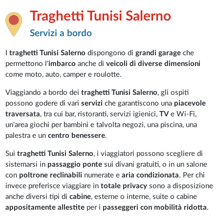
Traghetti Tunisi Salerno
Servizi a bordo
I
traghetti Tunisi Salerno
dispongono di
grandi garage
che
permettono l'
imbarco
anche di
veicoli di diverse dimensioni
come moto, auto, camper e roulotte.
Viaggiando a bordo dei
traghetti Tunisi Salerno
, gli ospiti
possono godere di vari
servizi
che garantiscono una
piacevole
traversata
, tra cui bar, ristoranti, servizi igienici,
TV
e Wi-Fi,
un'area giochi per bambini e talvolta negozi, una piscina, una
palestra e un
centro benessere
.
Sui
traghetti Tunisi Salerno
, i viaggiatori possono scegliere di
sistemarsi in
passaggio ponte
sui divani gratuiti, o in un salone
con
poltrone reclinabili
numerate e
aria condizionata
. Per chi
invece preferisce viaggiare in
totale privacy
sono a disposizione
anche diversi tipi di
cabine
, esterne o interne, suite o cabine
appositamente allestite
per i
passeggeri con mobilità ridotta
.