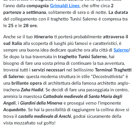
l'anno dalla
compagnia
Grimaldi Lines
, che offre circa
2
partenze a settimana
, solitamente di sera o di notte.
La durata
del collegamento con il traghetto Tunisi Salerno è compresa tra
le
25
e le
28 ore
.
Anche se il tuo
itinerario
ti porterà probabilmente
attraverso il
sud Italia
alla scoperta di luoghi più famosi e caratteristici, è
sempre una buona idea dedicare qualche ora alla città di
Salerno
!
Se dopo la tua traversata in
traghetto Tunisi Salerno
, hai
bisogno di fare una sosta prima di continuare la tua avventura,
troverai tutti i
servizi necessari
nel bellissimo
Terminal Traghetti
di Salerno
: questa moderna struttura in stile "
Decostruttivista
" è
una
brillante opera
di architettura della famosa architetto anglo-
irachena
Zaha Hadid
. Se decidi di fare una passeggiata in centro,
ammira la maestosa
Cattedrale medievale di Santa Maria degli
Angeli
, i
Giardini della Minerva
e prosegui verso l'imponente
Acquedotto
. Se hai la possibilità di raggiungere la collina dove si
trova il
castello medievale di Arechi
, godrai sicuramente della
vista mozzafiato sul golfo!