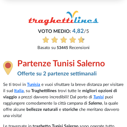
4,82
VOTO MEDIO:
/5
Basato su
Recensioni
53445
Partenze Tunisi Salerno
Offerte su 2 partenze settimanali
Se ti trovi in
Tunisia
e vuoi sfruttare la breve distanza per visitare
il sud
Italia
, su
Traghettilines
trovi tutte le
migliori opzioni di
viaggio
a prezzi davvero incredibili! Dal porto di
Tunisi
puoi
raggiungere comodamente la città campana di
Salerno
, la quale
offre alcune
bellezze naturali
e
storiche
che meritano davvero
una visita!
Le traversate in
traghetto Tunisi Salerno
sono operate tutto