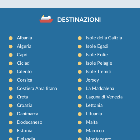
DESTINAZIONI
Albania
Isole della Galizia
Algeria
Isole Egadi
Capri
Isole Eolie
Cicladi
Isole Pelagie
Cilento
Isole Tremiti
Corsica
Jersey
Costiera Amalfitana
La Maddalena
Creta
Laguna di Venezia
Croazia
Lettonia
Danimarca
Lituania
Dodecaneso
Malta
Estonia
Marocco
Finlandia
Montenegro