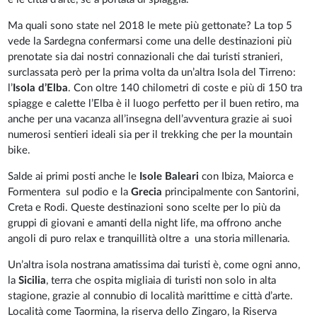
Ma quali sono state nel 2018 le mete più gettonate? La top 5
vede la Sardegna confermarsi come una delle destinazioni più
prenotate sia dai nostri connazionali che dai turisti stranieri,
surclassata però per la prima volta da un’altra Isola del Tirreno:
l’
Isola d’Elba
. Con oltre 140 chilometri di coste e più di 150 tra
spiagge e calette l’Elba è il luogo perfetto per il buen retiro, ma
anche per una vacanza all’insegna dell’avventura grazie ai suoi
numerosi sentieri ideali sia per il trekking che per la mountain
bike.
Salde ai primi posti anche le
Isole
Baleari
con Ibiza, Maiorca e
Formentera sul podio e la
Grecia
principalmente con Santorini,
Creta e Rodi. Queste destinazioni sono scelte per lo più da
gruppi di giovani e amanti della night life, ma offrono anche
angoli di puro relax e tranquillità oltre a una storia millenaria.
Un’altra isola nostrana amatissima dai turisti è, come ogni anno,
la
Sicilia
, terra che ospita migliaia di turisti non solo in alta
stagione, grazie al connubio di località marittime e città d’arte.
Località come Taormina, la riserva dello Zingaro, la Riserva