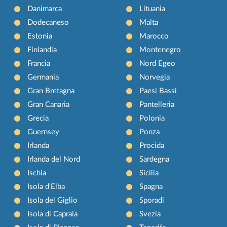
Danimarca
Lituania
Dodecaneso
Malta
Estonia
Marocco
Finlandia
Montenegro
Francia
Nord Egeo
Germania
Norvegia
Gran Bretagna
Paesi Bassi
Gran Canaria
Pantelleria
Grecia
Polonia
Guernsey
Ponza
Irlanda
Procida
Irlanda del Nord
Sardegna
Ischia
Sicilia
Isola d'Elba
Spagna
Isola del Giglio
Sporadi
Isola di Capraia
Svezia