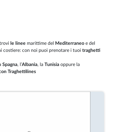
 trovi
le linee
marittime del
Mediterraneo
e del
oni costiere: con noi puoi prenotare i tuoi
traghetti
la
Spagna
, l’
Albania
, la
Tunisia
oppure la
 con Traghettilines