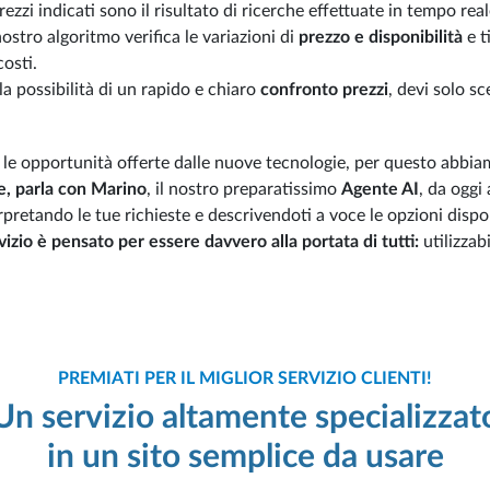
prezzi indicati sono il risultato di ricerche effettuate in tempo rea
ostro algoritmo verifica le variazioni di
prezzo e disponibilità
e t
costi.
 la possibilità di un rapido e chiaro
confronto prezzi
, devi solo sc
 le opportunità offerte dalle nuove tecnologie, per questo abbia
e, parla con Marino
, il nostro preparatissimo
Agente AI
, da oggi
terpretando le tue richieste e descrivendoti a voce le opzioni disp
rvizio è pensato per essere davvero alla portata di tutti:
utilizzab
PREMIATI PER IL MIGLIOR SERVIZIO CLIENTI!
Un servizio altamente specializzat
in un sito semplice da usare