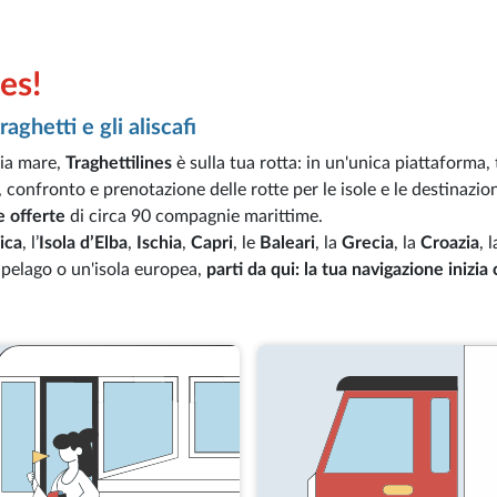
es!
aghetti e gli aliscafi
via mare,
Traghettilines
è sulla tua rotta: in un'unica piattaforma,
ca, confronto e prenotazione delle rotte per le isole e le destinazi
e offerte
di circa 90 compagnie marittime.
ica
, l’
Isola d’Elba
,
Ischia
,
Capri
, le
Baleari
, la
Grecia
, la
Croazia
, 
cipelago o un'isola europea,
parti da qui: la tua navigazione inizia