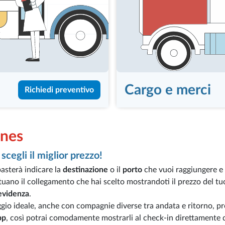
Cargo e merci
Richiedi preventivo
ines
scegli il miglior prezzo!
basterà indicare la
destinazione
o il
porto
che vuoi raggiungere e 
tuano il collegamento che hai scelto mostrandoti il prezzo del tu
 evidenza
.
gio ideale, anche con compagnie diverse tra andata e ritorno, pro
pp
, così potrai comodamente mostrarli al check-in direttamente