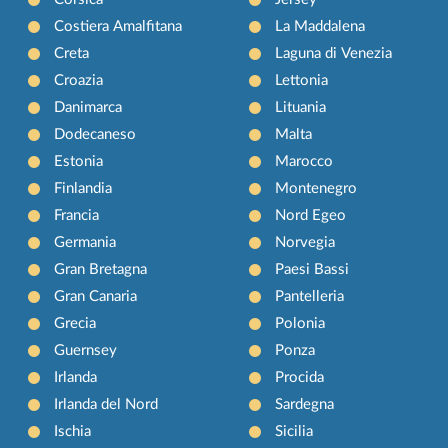
Costiera Amalfitana
La Maddalena
Creta
Laguna di Venezia
Croazia
Lettonia
Danimarca
Lituania
Dodecaneso
Malta
Estonia
Marocco
Finlandia
Montenegro
Francia
Nord Egeo
Germania
Norvegia
Gran Bretagna
Paesi Bassi
Gran Canaria
Pantelleria
Grecia
Polonia
Guernsey
Ponza
Irlanda
Procida
Irlanda del Nord
Sardegna
Ischia
Sicilia