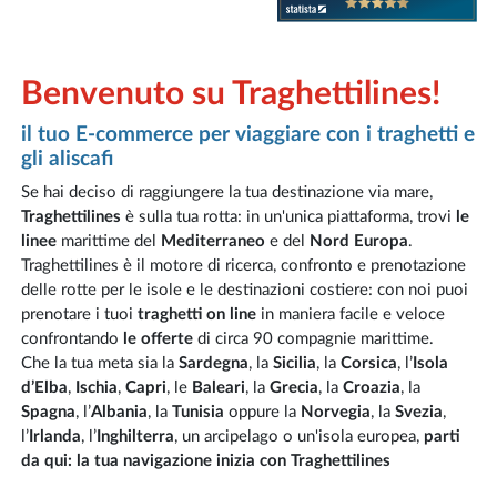
Benvenuto su Traghettilines!
il tuo E-commerce per viaggiare con i traghetti e
gli aliscafi
Se hai deciso di raggiungere la tua destinazione via mare,
Traghettilines
è sulla tua rotta: in un'unica piattaforma, trovi
le
linee
marittime del
Mediterraneo
e del
Nord Europa
.
Traghettilines è il motore di ricerca, confronto e prenotazione
delle rotte per le isole e le destinazioni costiere: con noi puoi
prenotare i tuoi
traghetti on line
in maniera facile e veloce
confrontando
le offerte
di circa 90 compagnie marittime.
Che la tua meta sia la
Sardegna
, la
Sicilia
, la
Corsica
, l’
Isola
d’Elba
,
Ischia
,
Capri
, le
Baleari
, la
Grecia
, la
Croazia
, la
Spagna
, l’
Albania
, la
Tunisia
oppure la
Norvegia
, la
Svezia
,
l’
Irlanda
, l’
Inghilterra
, un arcipelago o un'isola europea,
parti
da qui: la tua navigazione inizia con Traghettilines