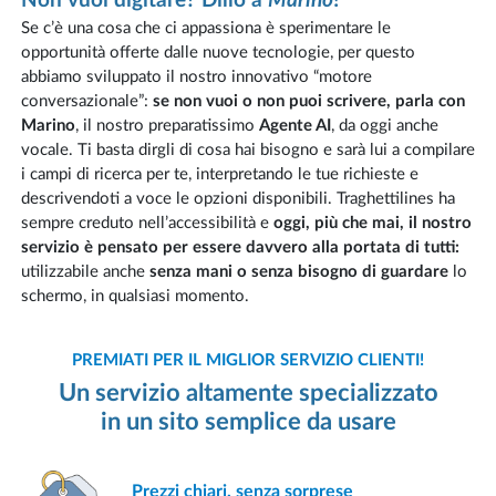
Non vuoi digitare? Dillo a
Marino
!
Se c’è una cosa che ci appassiona è sperimentare le
opportunità offerte dalle nuove tecnologie, per questo
abbiamo sviluppato il nostro innovativo “motore
conversazionale”:
se non vuoi o non puoi scrivere, parla con
Marino
, il nostro preparatissimo
Agente AI
, da oggi anche
vocale. Ti basta dirgli di cosa hai bisogno e sarà lui a compilare
i campi di ricerca per te, interpretando le tue richieste e
descrivendoti a voce le opzioni disponibili. Traghettilines ha
sempre creduto nell’accessibilità e
oggi, più che mai, il nostro
servizio è pensato per essere davvero alla portata di tutti:
utilizzabile anche
senza mani o senza bisogno di guardare
lo
schermo, in qualsiasi momento.
PREMIATI PER IL MIGLIOR SERVIZIO CLIENTI!
Un servizio altamente specializzato
in un sito semplice da usare
Prezzi chiari,
senza sorprese