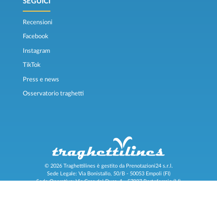
SEGUICI
Recensioni
Facebook
Instagram
TikTok
Press e news
Osservatorio traghetti
© 2026 Traghettilines è gestito da Prenotazioni24 s.r.l.
Sede Legale: Via Bonistallo, 50/B - 50053 Empoli (FI)
Sede Operativa: Via Casa del Duca, 1 - 57037 Portoferraio (LI)
P.IVA/C.F./Iscr. Reg. Imp. CCIAA Liv. 01512130491 | Nr. REA CCIA FI - 699553
Aut.Amm.Prov. LI n 1819 del 16/01/06 - Fondo Garanzia Viaggi ASSIMUTUA
Fideiussione N° 026004