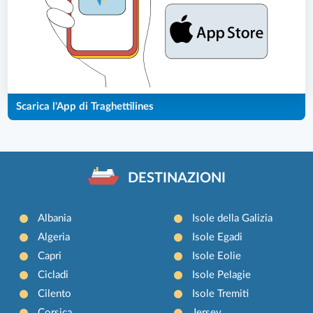
Scarica l'App di Traghettilines
DESTINAZIONI
Albania
Isole della Galizia
Algeria
Isole Egadi
Capri
Isole Eolie
Cicladi
Isole Pelagie
Cilento
Isole Tremiti
Corsica
Jersey