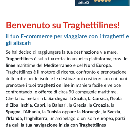
Benvenuto su Traghettilines!
il tuo E-commerce per viaggiare con i traghetti e
gli aliscafi
Se hai deciso di raggiungere la tua destinazione via mare,
Traghettilines
è sulla tua rotta: in un'unica piattaforma, trovi
le
linee
marittime del
Mediterraneo
e del
Nord Europa
.
Traghettilines è il motore di ricerca, confronto e prenotazione
delle rotte per le isole e le destinazioni costiere: con noi puoi
prenotare i tuoi
traghetti on line
in maniera facile e veloce
confrontando
le offerte
di circa 90 compagnie marittime.
Che la tua meta sia la
Sardegna
, la
Sicilia
, la
Corsica
, l’
Isola
d’Elba
,
Ischia
,
Capri
, le
Baleari
, la
Grecia
, la
Croazia
, la
Spagna
, l’
Albania
, la
Tunisia
oppure la
Norvegia
, la
Svezia
,
l’
Irlanda
, l’
Inghilterra
, un arcipelago o un'isola europea,
parti
da qui: la tua navigazione inizia con Traghettilines