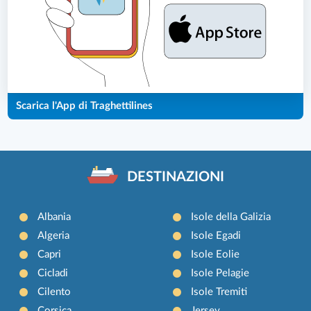
Scarica l'App di Traghettilines
DESTINAZIONI
Albania
Isole della Galizia
Algeria
Isole Egadi
Capri
Isole Eolie
Cicladi
Isole Pelagie
Cilento
Isole Tremiti
Corsica
Jersey