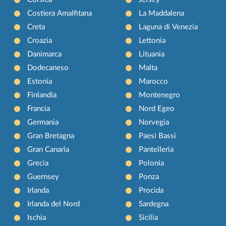
Costiera Amalfitana
La Maddalena
Creta
Laguna di Venezia
Croazia
Lettonia
Danimarca
Lituania
Dodecaneso
Malta
Estonia
Marocco
Finlandia
Montenegro
Francia
Nord Egeo
Germania
Norvegia
Gran Bretagna
Paesi Bassi
Gran Canaria
Pantelleria
Grecia
Polonia
Guernsey
Ponza
Irlanda
Procida
Irlanda del Nord
Sardegna
Ischia
Sicilia