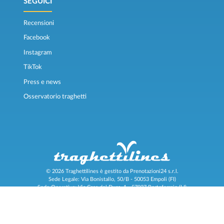
SEGUICI
Recensioni
Facebook
Instagram
TikTok
Press e news
Osservatorio traghetti
© 2026 Traghettilines è gestito da Prenotazioni24 s.r.l.
Sede Legale: Via Bonistallo, 50/B - 50053 Empoli (FI)
Sede Operativa: Via Casa del Duca, 1 - 57037 Portoferraio (LI)
P.IVA/C.F./Iscr. Reg. Imp. CCIAA Liv. 01512130491 | Nr. REA CCIA FI - 699553
Aut.Amm.Prov. LI n 1819 del 16/01/06 - Fondo Garanzia Viaggi ASSIMUTUA
Fideiussione N° 026004