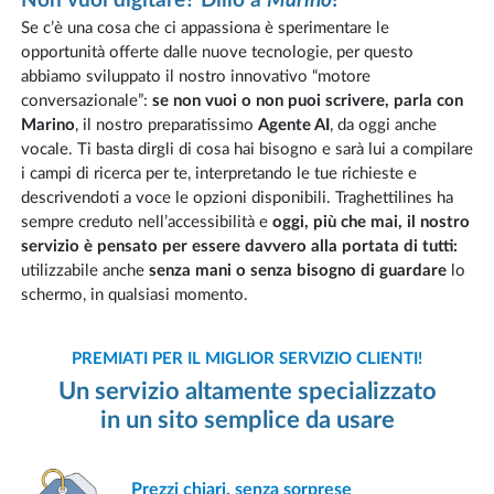
Non vuoi digitare? Dillo a
Marino
!
Se c’è una cosa che ci appassiona è sperimentare le
opportunità offerte dalle nuove tecnologie, per questo
abbiamo sviluppato il nostro innovativo “motore
conversazionale”:
se non vuoi o non puoi scrivere, parla con
Marino
, il nostro preparatissimo
Agente AI
, da oggi anche
vocale. Ti basta dirgli di cosa hai bisogno e sarà lui a compilare
i campi di ricerca per te, interpretando le tue richieste e
descrivendoti a voce le opzioni disponibili. Traghettilines ha
sempre creduto nell’accessibilità e
oggi, più che mai, il nostro
servizio è pensato per essere davvero alla portata di tutti:
utilizzabile anche
senza mani o senza bisogno di guardare
lo
schermo, in qualsiasi momento.
PREMIATI PER IL MIGLIOR SERVIZIO CLIENTI!
Un servizio altamente specializzato
in un sito semplice da usare
Prezzi chiari,
senza sorprese