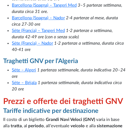
Barcellona (Spagna) – Tangeri Med
3–5 partenze settimana,
durata circa 31 ore.
Barcellona (Spagna) – Nador
2-4 partenze al mese, durata
circa 27-30 ore
Sète (Francia) – Tangeri Med
1-2 partenze a settimana,
durata 42-49 ore (con o senza scalo)
Sète (Francia) – Nador
1-2 partenze a settimana, durata circa
40-41 ore
Traghetti GNV per l’Algeria
Sète – Algeri
1 partenza settimanale, durata indicativa 20–24
ore
Sète – Béjaïa
1 partenza settimanale, durata indicativa circa
20 ore
Prezzi e offerte dei traghetti GNV
Tariffe indicative per destinazione
Il costo di un biglietto
Grandi Navi Veloci (GNV)
varia in base
alla
tratta
, al
periodo
, all’eventuale
veicolo
e alla
sistemazione