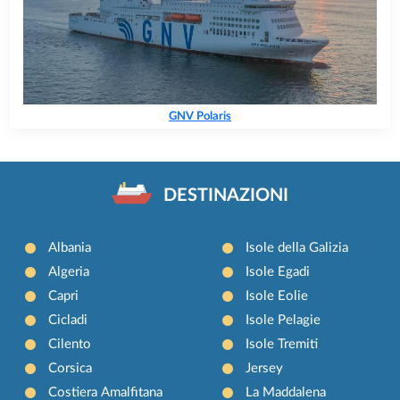
GNV Polaris
DESTINAZIONI
Albania
Isole della Galizia
Algeria
Isole Egadi
Capri
Isole Eolie
Cicladi
Isole Pelagie
Cilento
Isole Tremiti
Corsica
Jersey
Costiera Amalfitana
La Maddalena