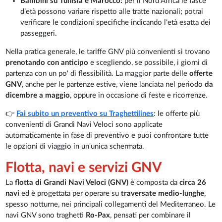
Bambini su Tunisia e Marocco:
per il Nord Africa le fasce
d’età possono variare rispetto alle tratte nazionali; potrai
verificare le condizioni specifiche indicando l'età esatta dei
passeggeri.
Nella pratica generale, le tariffe GNV più convenienti si trovano
prenotando con anticipo
e scegliendo, se possibile, i giorni di
partenza con un po' di flessibilità. La maggior parte delle
offerte
GNV
, anche per le partenze estive, viene lanciata nel periodo
da
dicembre a maggio
, oppure in occasione di feste e ricorrenze.
👉
Fai subito un preventivo su Traghettilines
: le offerte più
convenienti di Grandi Navi Veloci sono applicate
automaticamente in fase di preventivo e puoi confrontare tutte
le opzioni di viaggio in un'unica schermata.
Flotta, navi e servizi GNV
La
flotta di Grandi Navi Veloci (GNV)
è composta da
circa 26
navi
ed è progettata per operare su
traversate medio-lunghe
,
spesso notturne, nei principali collegamenti del Mediterraneo. Le
navi GNV sono traghetti
Ro-Pax
, pensati per combinare il