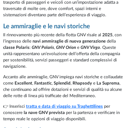
trasporto di passeggeri e veicoli con un’impostazione adatta a
traversate di molte ore, dove comfort, spazi interni e
sistemazioni diventano parte dell’esperienza di viaggio.
Le ammiraglie e le navi storiche
Il rinnovamento più recente della flotta GNV risale al
2025
, con
l’ingresso delle
navi ammiraglie di nuova generazione
della
classe Polaris
:
GNV Polaris
,
GNV Orion
e
GNV Virgo
. Queste
unità rappresentano un’evoluzione dell’offerta della compagnia
per sostenibilità, servizi passeggeri e standard complessivi di
navigazione.
Accanto alle ammiraglie, GNV impiega navi storiche e collaudate
come
Excellent
,
Fantastic
,
Splendid
,
Rhapsody
e
La Suprema
,
che continuano ad offrire dotazioni e servizi di qualità su alcune
delle rotte di linea più trafficate del Mediterraneo.
👉 Inserisci
tratta e data di viaggio su Traghettilines
per
conoscere
la nave GNV prevista
per la partenza e verificare in
tempo reale le opzioni di viaggio disponibili.