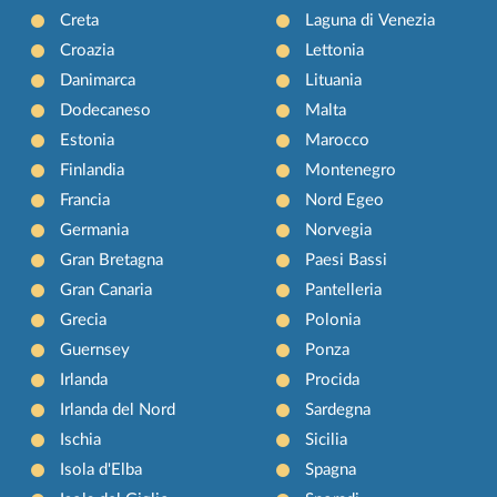
Creta
Laguna di Venezia
Croazia
Lettonia
Danimarca
Lituania
Dodecaneso
Malta
Estonia
Marocco
Finlandia
Montenegro
Francia
Nord Egeo
Germania
Norvegia
Gran Bretagna
Paesi Bassi
Gran Canaria
Pantelleria
Grecia
Polonia
Guernsey
Ponza
Irlanda
Procida
Irlanda del Nord
Sardegna
Ischia
Sicilia
Isola d'Elba
Spagna