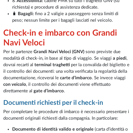
♿
Accessibilità:
cabine PMR su tutti i traghetti GNV (su
richiesta) e procedure di assistenza dedicate.
🧳
Bagagli:
fino a 2 valigie a passeggero senza limiti di
peso; nessun limite per i bagagli lasciati nel veicolo.
Check-in e imbarco con Grandi
Navi Veloci
Per le partenze
Grandi Navi Veloci (GNV)
sono previste due
modalità di check-in, in base al tipo di viaggio. Se viaggi
a piedi
,
dovrai recarti al
terminal traghetti
per la convalida del biglietto e
il controllo dei documenti: una volta verificata la regolarità della
documentazione, riceverai le
carte d’imbarco
. Se invece viaggi
con veicolo
, il controllo dei documenti viene effettuato
direttamente al
gate d’imbarco
.
Documenti richiesti per il check-in
Per completare le procedure di imbarco è necessario presentare i
documenti originali richiesti dalla compagnia. In particolare:
Documento di identità valido e originale
(carta d’identità o