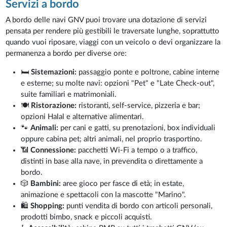
Servizi a bordo
A bordo delle navi GNV puoi trovare una dotazione di servizi
pensata per rendere più gestibili le traversate lunghe, soprattutto
quando vuoi riposare, viaggi con un veicolo o devi organizzare la
permanenza a bordo per diverse ore:
🛏️
Sistemazioni:
passaggio ponte e poltrone, cabine interne
e esterne; su molte navi: opzioni "Pet" e "Late Check-out",
suite familiari e matrimoniali.
🍽️
Ristorazione:
ristoranti, self-service, pizzeria e bar;
opzioni Halal e alternative alimentari.
🐾
Animali:
per cani e gatti, su prenotazioni, box individuali
oppure cabina pet; altri animali, nel proprio trasportino.
📶
Connessione:
pacchetti Wi-Fi a tempo o a traffico,
distinti in base alla nave, in prevendita o direttamente a
bordo.
🎲
Bambini:
aree gioco per fasce di età; in estate,
animazione e spettacoli con la mascotte "Marino".
🛍️
Shopping:
punti vendita di bordo con articoli personali,
prodotti bimbo, snack e piccoli acquisti.