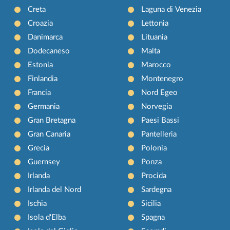
Creta
Laguna di Venezia
Croazia
Lettonia
Danimarca
Lituania
Dodecaneso
Malta
Estonia
Marocco
Finlandia
Montenegro
Francia
Nord Egeo
Germania
Norvegia
Gran Bretagna
Paesi Bassi
Gran Canaria
Pantelleria
Grecia
Polonia
Guernsey
Ponza
Irlanda
Procida
Irlanda del Nord
Sardegna
Ischia
Sicilia
Isola d'Elba
Spagna