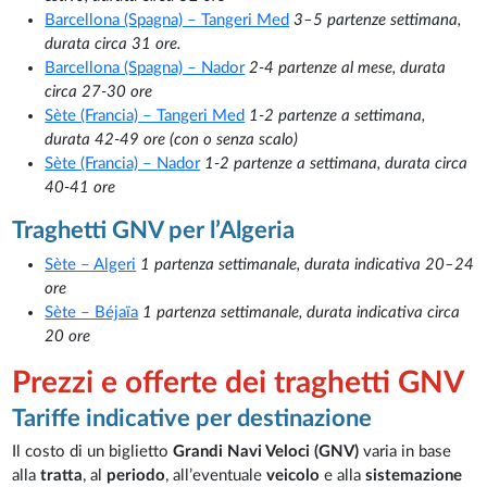
Barcellona (Spagna) – Tangeri Med
3–5 partenze settimana,
durata circa 31 ore.
Barcellona (Spagna) – Nador
2-4 partenze al mese, durata
circa 27-30 ore
Sète (Francia) – Tangeri Med
1-2 partenze a settimana,
durata 42-49 ore (con o senza scalo)
Sète (Francia) – Nador
1-2 partenze a settimana, durata circa
40-41 ore
Traghetti GNV per l’Algeria
Sète – Algeri
1 partenza settimanale, durata indicativa 20–24
ore
Sète – Béjaïa
1 partenza settimanale, durata indicativa circa
20 ore
Prezzi e offerte dei traghetti GNV
Tariffe indicative per destinazione
Il costo di un biglietto
Grandi Navi Veloci (GNV)
varia in base
alla
tratta
, al
periodo
, all’eventuale
veicolo
e alla
sistemazione