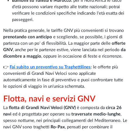
Bambini su Tunisia e Marocco:
per il Nord Africa le fasce
d’età possono variare rispetto alle tratte nazionali; potrai
verificare le condizioni specifiche indicando l'età esatta dei
passeggeri.
Nella pratica generale, le tariffe GNV più convenienti si trovano
prenotando con anticipo
e scegliendo, se possibile, i giorni di
partenza con un po' di flessibilità. La maggior parte delle
offerte
GNV
, anche per le partenze estive, viene lanciata nel periodo
da
dicembre a maggio
, oppure in occasione di feste e ricorrenze.
👉
Fai subito un preventivo su Traghettilines
: le offerte più
convenienti di Grandi Navi Veloci sono applicate
automaticamente in fase di preventivo e puoi confrontare tutte
le opzioni di viaggio in un'unica schermata.
Flotta, navi e servizi GNV
La
flotta di Grandi Navi Veloci (GNV)
è composta da
circa 26
navi
ed è progettata per operare su
traversate medio-lunghe
,
spesso notturne, nei principali collegamenti del Mediterraneo. Le
navi GNV sono traghetti
Ro-Pax
, pensati per combinare il