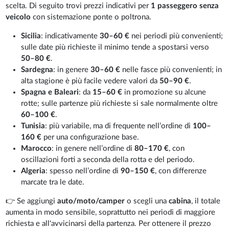
scelta. Di seguito trovi prezzi indicativi per
1 passeggero senza
veicolo
con sistemazione ponte o poltrona.
Sicilia
: indicativamente
30–60 €
nei periodi più convenienti;
sulle date più richieste il minimo tende a spostarsi verso
50–80 €
.
Sardegna
: in genere
30–60 €
nelle fasce più convenienti; in
alta stagione è più facile vedere valori da
50–90 €
.
Spagna e Baleari
: da
15–60 €
in promozione su alcune
rotte; sulle partenze più richieste si sale normalmente oltre
60–100 €
.
Tunisia
: più variabile, ma di frequente nell’ordine di
100–
160 €
per una configurazione base.
Marocco
: in genere nell’ordine di
80–170 €
, con
oscillazioni forti a seconda della rotta e del periodo.
Algeria
: spesso nell’ordine di
90–150 €
, con differenze
marcate tra le date.
👉 Se aggiungi
auto/moto/camper
o scegli una
cabina
, il totale
aumenta in modo sensibile, soprattutto nei periodi di maggiore
richiesta e all'avvicinarsi della partenza. Per ottenere il prezzo