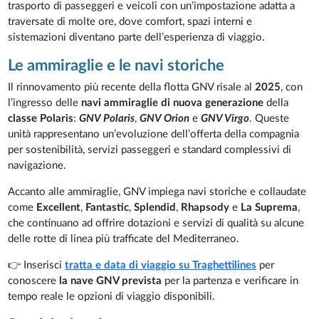
trasporto di passeggeri e veicoli con un’impostazione adatta a
traversate di molte ore, dove comfort, spazi interni e
sistemazioni diventano parte dell’esperienza di viaggio.
Le ammiraglie e le navi storiche
Il rinnovamento più recente della flotta GNV risale al
2025
, con
l’ingresso delle
navi ammiraglie di nuova generazione
della
classe Polaris
:
GNV Polaris
,
GNV Orion
e
GNV Virgo
. Queste
unità rappresentano un’evoluzione dell’offerta della compagnia
per sostenibilità, servizi passeggeri e standard complessivi di
navigazione.
Accanto alle ammiraglie, GNV impiega navi storiche e collaudate
come
Excellent
,
Fantastic
,
Splendid
,
Rhapsody
e
La Suprema
,
che continuano ad offrire dotazioni e servizi di qualità su alcune
delle rotte di linea più trafficate del Mediterraneo.
👉 Inserisci
tratta e data di viaggio su Traghettilines
per
conoscere
la nave GNV prevista
per la partenza e verificare in
tempo reale le opzioni di viaggio disponibili.