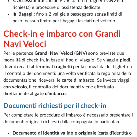
♿
Accessibilità:
cabine PMR su tutti i traghetti GNV (su
richiesta) e procedure di assistenza dedicate.
🧳
Bagagli:
fino a 2 valigie a passeggero senza limiti di
peso; nessun limite per i bagagli lasciati nel veicolo.
Check-in e imbarco con Grandi
Navi Veloci
Per le partenze
Grandi Navi Veloci (GNV)
sono previste due
modalità di check-in, in base al tipo di viaggio. Se viaggi
a piedi
,
dovrai recarti al
terminal traghetti
per la convalida del biglietto e
il controllo dei documenti: una volta verificata la regolarità della
documentazione, riceverai le
carte d’imbarco
. Se invece viaggi
con veicolo
, il controllo dei documenti viene effettuato
direttamente al
gate d’imbarco
.
Documenti richiesti per il check-in
Per completare le procedure di imbarco è necessario presentare i
documenti originali richiesti dalla compagnia. In particolare:
Documento di identità valido e originale
(carta d’identità o