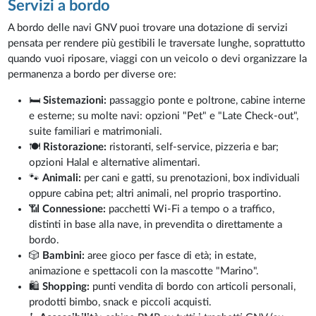
Servizi a bordo
A bordo delle navi GNV puoi trovare una dotazione di servizi
pensata per rendere più gestibili le traversate lunghe, soprattutto
quando vuoi riposare, viaggi con un veicolo o devi organizzare la
permanenza a bordo per diverse ore:
🛏️
Sistemazioni:
passaggio ponte e poltrone, cabine interne
e esterne; su molte navi: opzioni "Pet" e "Late Check-out",
suite familiari e matrimoniali.
🍽️
Ristorazione:
ristoranti, self-service, pizzeria e bar;
opzioni Halal e alternative alimentari.
🐾
Animali:
per cani e gatti, su prenotazioni, box individuali
oppure cabina pet; altri animali, nel proprio trasportino.
📶
Connessione:
pacchetti Wi-Fi a tempo o a traffico,
distinti in base alla nave, in prevendita o direttamente a
bordo.
🎲
Bambini:
aree gioco per fasce di età; in estate,
animazione e spettacoli con la mascotte "Marino".
🛍️
Shopping:
punti vendita di bordo con articoli personali,
prodotti bimbo, snack e piccoli acquisti.