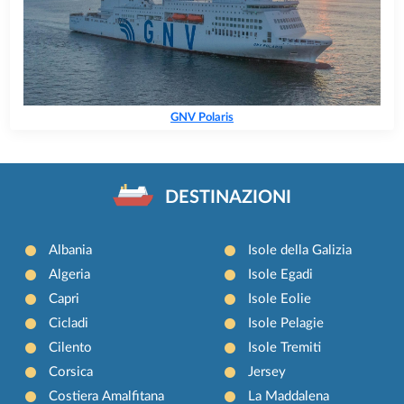
GNV Polaris
DESTINAZIONI
Albania
Isole della Galizia
Algeria
Isole Egadi
Capri
Isole Eolie
Cicladi
Isole Pelagie
Cilento
Isole Tremiti
Corsica
Jersey
Costiera Amalfitana
La Maddalena