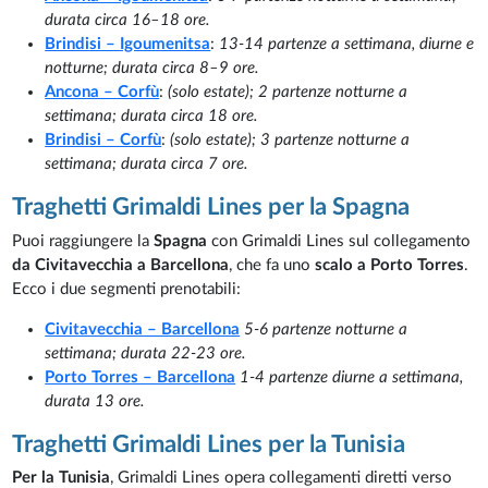
durata circa 16–18 ore.
Brindisi – Igoumenitsa
:
13-14 partenze a settimana, diurne e
notturne; durata circa 8–9 ore.
Ancona – Corfù
:
(solo estate); 2 partenze notturne a
settimana; durata circa 18 ore.
Brindisi – Corfù
:
(solo estate); 3 partenze notturne a
settimana; durata circa 7 ore.
Traghetti Grimaldi Lines per la Spagna
Puoi raggiungere la
Spagna
con Grimaldi Lines sul collegamento
da Civitavecchia a Barcellona
, che fa uno
scalo a Porto Torres
.
Ecco i due segmenti prenotabili:
Civitavecchia – Barcellona
5-6 partenze notturne a
settimana; durata 22-23 ore.
Porto Torres – Barcellona
1-4 partenze diurne a settimana,
durata 13 ore.
Traghetti Grimaldi Lines per la Tunisia
Per la Tunisia
, Grimaldi Lines opera collegamenti diretti verso