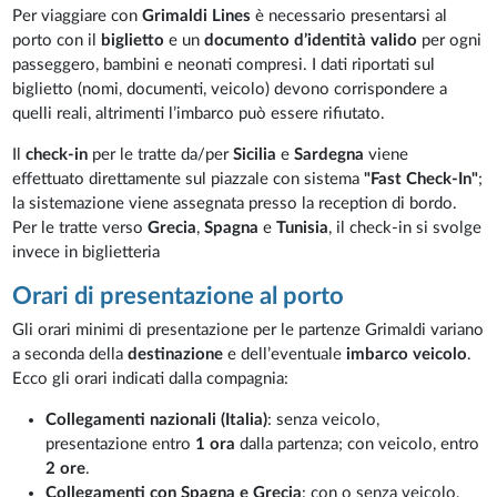
Per viaggiare con
Grimaldi Lines
è necessario presentarsi al
porto con il
biglietto
e un
documento d’identità valido
per ogni
passeggero, bambini e neonati compresi. I dati riportati sul
biglietto (nomi, documenti, veicolo) devono corrispondere a
quelli reali, altrimenti l’imbarco può essere rifiutato.
Il
check-in
per le tratte da/per
Sicilia
e
Sardegna
viene
effettuato direttamente sul piazzale con sistema
"Fast Check-In"
;
la sistemazione viene assegnata presso la reception di bordo.
Per le tratte verso
Grecia
,
Spagna
e
Tunisia
, il check-in si svolge
invece in biglietteria
Orari di presentazione al porto
Gli orari minimi di presentazione per le partenze Grimaldi variano
a seconda della
destinazione
e dell’eventuale
imbarco veicolo
.
Ecco gli orari indicati dalla compagnia:
Collegamenti nazionali (Italia)
: senza veicolo,
presentazione entro
1 ora
dalla partenza; con veicolo, entro
2 ore
.
Collegamenti con Spagna e Grecia
: con o senza veicolo,