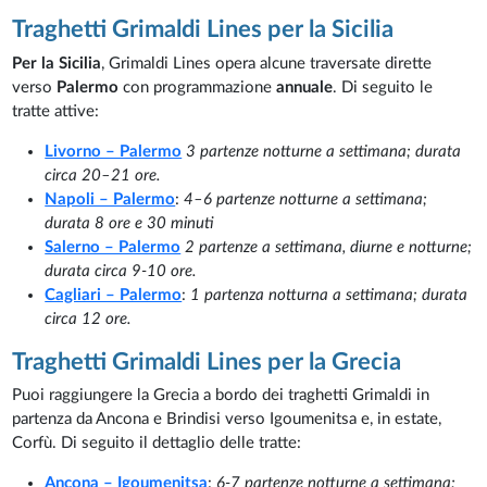
Traghetti Grimaldi Lines per la Sicilia
Per la Sicilia
, Grimaldi Lines opera alcune traversate dirette
verso
Palermo
con programmazione
annuale
. Di seguito le
tratte attive:
Livorno – Palermo
3 partenze notturne a settimana; durata
circa 20–21 ore.
Napoli – Palermo
:
4–6 partenze notturne a settimana;
durata 8 ore e 30 minuti
Salerno – Palermo
2 partenze a settimana, diurne e notturne;
durata circa 9-10 ore.
Cagliari – Palermo
:
1 partenza notturna a settimana
; durata
circa 12 ore.
Traghetti Grimaldi Lines per la Grecia
Puoi raggiungere la Grecia a bordo dei traghetti Grimaldi in
partenza da Ancona e Brindisi verso Igoumenitsa e, in estate,
Corfù. Di seguito il dettaglio delle tratte:
Ancona – Igoumenitsa
:
6-7 partenze notturne a settimana;