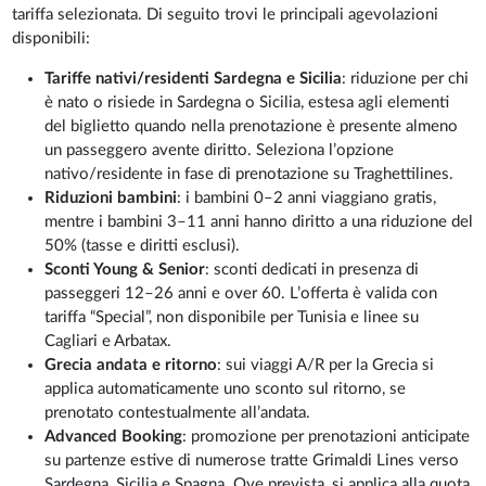
tariffa selezionata. Di seguito trovi le principali agevolazioni
disponibili:
Tariffe nativi/residenti Sardegna e Sicilia
: riduzione per chi
è nato o risiede in Sardegna o Sicilia, estesa agli elementi
del biglietto quando nella prenotazione è presente almeno
un passeggero avente diritto. Seleziona l’opzione
nativo/residente in fase di prenotazione su Traghettilines.
Riduzioni bambini
: i bambini 0–2 anni viaggiano gratis,
mentre i bambini 3–11 anni hanno diritto a una riduzione del
50% (tasse e diritti esclusi).
Sconti Young & Senior
: sconti dedicati in presenza di
passeggeri 12–26 anni e over 60. L’offerta è valida con
tariffa “Special”, non disponibile per Tunisia e linee su
Cagliari e Arbatax.
Grecia andata e ritorno
: sui viaggi A/R per la Grecia si
applica automaticamente uno sconto sul ritorno, se
prenotato contestualmente all’andata.
Advanced Booking
: promozione per prenotazioni anticipate
su partenze estive di numerose tratte Grimaldi Lines verso
Sardegna, Sicilia e Spagna. Ove prevista, si applica alla quota