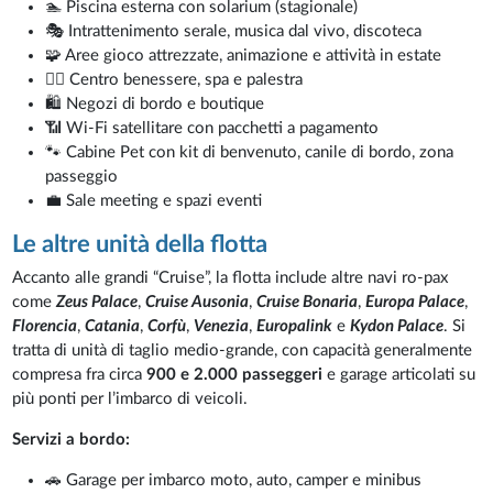
🏊 Piscina esterna con solarium (stagionale)
🎭 Intrattenimento serale, musica dal vivo, discoteca
🧩 Aree gioco attrezzate, animazione e attività in estate
🧘‍♀️ Centro benessere, spa e palestra
🛍️ Negozi di bordo e boutique
📶 Wi-Fi satellitare con pacchetti a pagamento
🐾 Cabine Pet con kit di benvenuto, canile di bordo, zona
passeggio
💼 Sale meeting e spazi eventi
Le altre unità della flotta
Accanto alle grandi “Cruise”, la flotta include altre navi ro-pax
come
Zeus Palace
,
Cruise Ausonia
,
Cruise Bonaria
,
Europa Palace
,
Florencia
,
Catania
,
Corfù
,
Venezia
,
Europalink
e
Kydon Palace
. Si
tratta di unità di taglio medio-grande, con capacità generalmente
compresa fra circa
900 e 2.000 passeggeri
e garage articolati su
più ponti per l’imbarco di veicoli.
Servizi a bordo:
🚗 Garage per imbarco moto, auto, camper e minibus