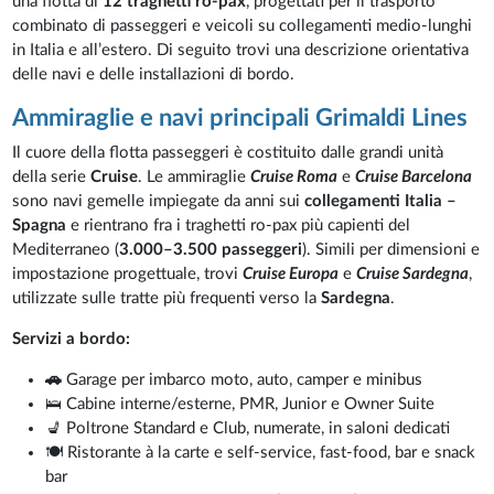
una flotta di
12 traghetti ro-pax
, progettati per il trasporto
combinato di passeggeri e veicoli su collegamenti medio-lunghi
in Italia e all’estero. Di seguito trovi una descrizione orientativa
delle navi e delle installazioni di bordo.
Ammiraglie e navi principali Grimaldi Lines
Il cuore della flotta passeggeri è costituito dalle grandi unità
della serie
Cruise
. Le ammiraglie
Cruise Roma
e
Cruise Barcelona
sono navi gemelle impiegate da anni sui
collegamenti Italia –
Spagna
e rientrano fra i traghetti ro-pax più capienti del
Mediterraneo (
3.000–3.500 passeggeri
). Simili per dimensioni e
impostazione progettuale, trovi
Cruise Europa
e
Cruise Sardegna
,
utilizzate sulle tratte più frequenti verso la
Sardegna
.
Servizi a bordo:
🚗
Garage per imbarco moto, auto, camper e minibus
🛌 Cabine interne/esterne, PMR, Junior e Owner Suite
💺 Poltrone Standard e Club, numerate, in saloni dedicati
🍽️ Ristorante à la carte e self-service, fast-food, bar e snack
bar