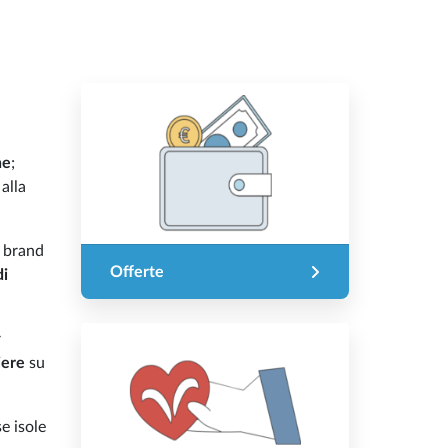
ne
;
alla
o brand
Offerte
di
r
iere
su
e isole