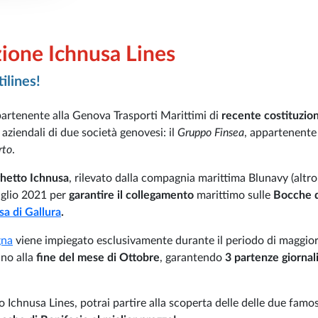
ione Ichnusa Lines
tilines!
artenente alla Genova Trasporti Marittimi di
recente costituzio
 aziendali di due società genovesi: il
Gruppo Finsea
, appartenente 
rto
.
ghetto Ichnusa
, rilevato dalla compagnia marittima Blunavy (altr
Luglio 2021 per
garantire il collegamento
marittimo sulle
Bocche 
a di Gallura
.
gna
viene impiegato esclusivamente durante il periodo di maggio
ino alla
fine del mese di Ottobre
, garantendo
3 partenze giornal
to Ichnusa Lines, potrai partire alla scoperta delle delle due famos