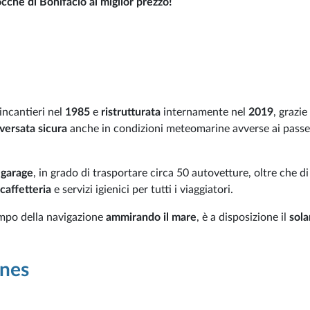
cche di Bonifacio al miglior prezzo!
Fincantieri nel
1985
e
ristrutturata
internamente nel
2019
, grazie
versata sicura
anche in condizioni meteomarine avverse ai passe
 garage
, in grado di trasportare circa 50 autovetture, oltre che di
caffetteria
e servizi igienici per tutti i viaggiatori.
empo della navigazione
ammirando il mare
, è a disposizione il
sol
ines