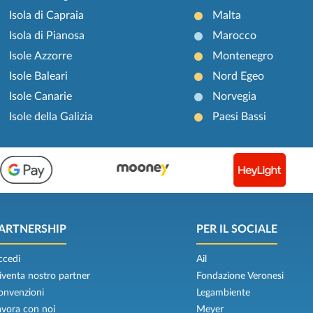
Isola di Capraia
Malta
Isola di Pianosa
Marocco
Isole Azzorre
Montenegro
Isole Baleari
Nord Egeo
Isole Canarie
Norvegia
Isole della Galizia
Paesi Bassi
ARTNERSHIP
PER IL SOCIALE
ccedi
Ail
iventa nostro partner
Fondazione Veronesi
onvenzioni
Legambiente
avora con noi
Meyer