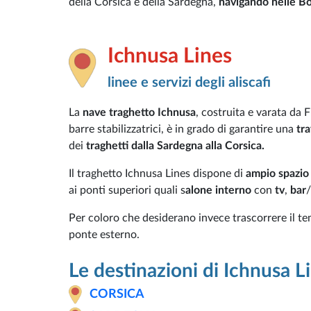
della Corsica e della Sardegna,
navigando nelle Bo
Ichnusa Lines
linee e servizi degli aliscafi
La
nave traghetto Ichnusa
, costruita e varata da 
barre stabilizzatrici, è in grado di garantire una
tra
dei
traghetti dalla Sardegna alla Corsica.
Il traghetto Ichnusa Lines dispone di
ampio spazio
ai ponti superiori quali s
alone interno
con
tv
,
bar
/
Per coloro che desiderano invece trascorrere il t
ponte esterno.
Le destinazioni di Ichnusa L
CORSICA