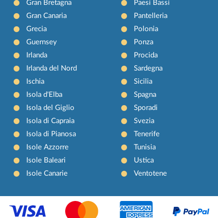
Gran Bretagna
Paesi Bassi
Gran Canaria
Pantelleria
Grecia
Polonia
Guernsey
Ponza
Irlanda
Procida
Irlanda del Nord
Sardegna
Ischia
Sicilia
Isola d'Elba
Spagna
Isola del Giglio
Sporadi
Isola di Capraia
Svezia
Isola di Pianosa
Tenerife
Isole Azzorre
Tunisia
Isole Baleari
Ustica
Isole Canarie
Ventotene