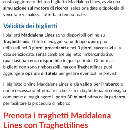
costo aggiornato del tuo biglietto Maddalena Lines, avvia una
simulazione sul motore di ricerca
, seleziona date e tipologia di
veicolo e visualizza l’offerta in tempo reale.
Validità dei biglietti
I biglietti
Maddalena Lines
sono disponibili online su
Traghettilines
. I titoli di viaggio sono di tipo
open
: puoi
utilizzarli nei
3 giorni precedenti
e nei
3 giorni successivi
alla
data selezionata, senza cambiare biglietto, imbarcandoti su
qualsiasi partenza disponibile
in quel periodo. Di norma i
biglietti non sono rimborsabili, ma con Traghettilines puoi
aggiungere
opzioni di tutela
per gestire eventuali imprevisti.
Il biglietto online Maddalena Lines è già
valido per l'imbarco
e
non è necessario effettuare il check-in in biglietteria. Si consiglia
comunque di raggiungere il porto
30 minuti
prima della partenza
per facilitare la procedura d'imbarco.
Prenota i traghetti Maddalena
Lines con Traghettilines