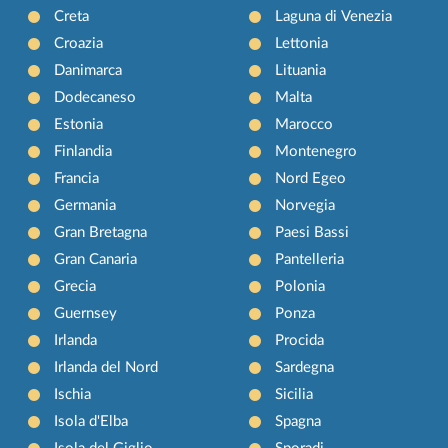
Creta
Laguna di Venezia
Croazia
Lettonia
Danimarca
Lituania
Dodecaneso
Malta
Estonia
Marocco
Finlandia
Montenegro
Francia
Nord Egeo
Germania
Norvegia
Gran Bretagna
Paesi Bassi
Gran Canaria
Pantelleria
Grecia
Polonia
Guernsey
Ponza
Irlanda
Procida
Irlanda del Nord
Sardegna
Ischia
Sicilia
Isola d'Elba
Spagna