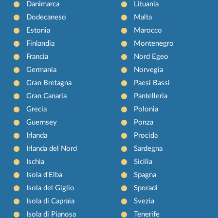
Danimarca
Lituania
Dodecaneso
Malta
Estonia
Marocco
Finlandia
Montenegro
Francia
Nord Egeo
Germania
Norvegia
Gran Bretagna
Paesi Bassi
Gran Canaria
Pantelleria
Grecia
Polonia
Guernsey
Ponza
Irlanda
Procida
Irlanda del Nord
Sardegna
Ischia
Sicilia
Isola d'Elba
Spagna
Isola del Giglio
Sporadi
Isola di Capraia
Svezia
Isola di Pianosa
Tenerife