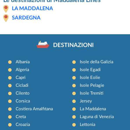
LA MADDALENA
SARDEGNA
DESTINAZIONI
Albania
Isole della Galizia
Algeria
Isole Egadi
Capri
Isole Eolie
Cicladi
Isole Pelagie
Cilento
Isole Tremiti
Corsica
Jersey
Costiera Amalfitana
La Maddalena
Creta
Laguna di Venezia
Croazia
Lettonia