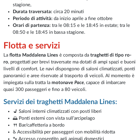
stagione,
Durata traversata:
circa 20 minuti
Periodo di attività:
da inizio aprile a fine ottobre
Orari di partenza:
tra le 08:15 e le 18:45 in estate; tra le
08:50 e le 18:45 in bassa stagione.
Flotta e servizi
La
flotta Maddalena Lines
è composta da
traghetti di tipo ro-
ro
, progettati per brevi traversate ma dotati di ampi spazi e buoni
livelli di comfort. Le navi dispongono di saloni climatizzati, ponti
panoramici e aree riservate al trasporto di veicoli. Al momento è
impiegata sulla tratta la
motonave
Pace
, capace di imbarcare
quasi 300 passeggeri e fino a 80 veicoli.
Servizi dei traghetti Maddalena Lines:
💺 Saloni interni climatizzati con posti liberi
🌅 Ponti esterni con vista sull’arcipelago
🍴 Bar/caffetteria a bordo
♿ Accessibilità per passeggeri con mobilità ridotta
🐾 Accesso consentito agli animali domestici