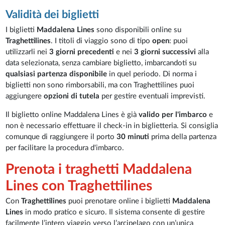
Validità dei biglietti
I biglietti
Maddalena Lines
sono disponibili online su
Traghettilines
. I titoli di viaggio sono di tipo
open
: puoi
utilizzarli nei
3 giorni precedenti
e nei
3 giorni successivi
alla
data selezionata, senza cambiare biglietto, imbarcandoti su
qualsiasi partenza disponibile
in quel periodo. Di norma i
biglietti non sono rimborsabili, ma con Traghettilines puoi
aggiungere
opzioni di tutela
per gestire eventuali imprevisti.
Il biglietto online Maddalena Lines è già
valido per l'imbarco
e
non è necessario effettuare il check-in in biglietteria. Si consiglia
comunque di raggiungere il porto
30 minuti
prima della partenza
per facilitare la procedura d'imbarco.
Prenota i traghetti Maddalena
Lines con Traghettilines
Con
Traghettilines
puoi prenotare online i biglietti
Maddalena
Lines
in modo pratico e sicuro. Il sistema consente di gestire
facilmente l’intero viaggio verso l’arcipelago con un’unica