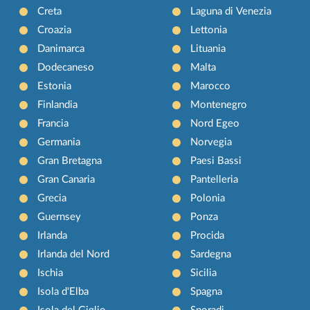
Creta
Laguna di Venezia
Croazia
Lettonia
Danimarca
Lituania
Dodecaneso
Malta
Estonia
Marocco
Finlandia
Montenegro
Francia
Nord Egeo
Germania
Norvegia
Gran Bretagna
Paesi Bassi
Gran Canaria
Pantelleria
Grecia
Polonia
Guernsey
Ponza
Irlanda
Procida
Irlanda del Nord
Sardegna
Ischia
Sicilia
Isola d'Elba
Spagna