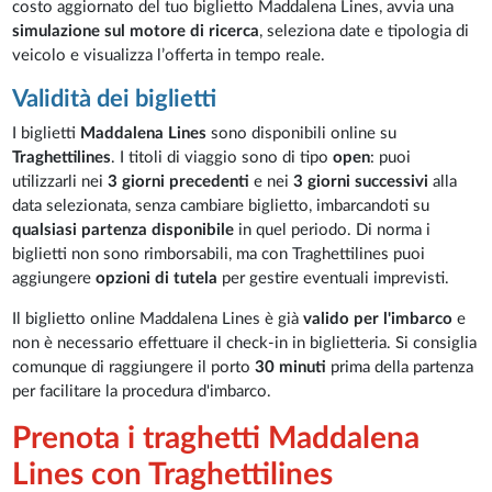
costo aggiornato del tuo biglietto Maddalena Lines, avvia una
simulazione sul motore di ricerca
, seleziona date e tipologia di
veicolo e visualizza l’offerta in tempo reale.
Validità dei biglietti
I biglietti
Maddalena Lines
sono disponibili online su
Traghettilines
. I titoli di viaggio sono di tipo
open
: puoi
utilizzarli nei
3 giorni precedenti
e nei
3 giorni successivi
alla
data selezionata, senza cambiare biglietto, imbarcandoti su
qualsiasi partenza disponibile
in quel periodo. Di norma i
biglietti non sono rimborsabili, ma con Traghettilines puoi
aggiungere
opzioni di tutela
per gestire eventuali imprevisti.
Il biglietto online Maddalena Lines è già
valido per l'imbarco
e
non è necessario effettuare il check-in in biglietteria. Si consiglia
comunque di raggiungere il porto
30 minuti
prima della partenza
per facilitare la procedura d'imbarco.
Prenota i traghetti Maddalena
Lines con Traghettilines