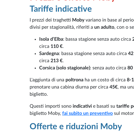
Tariffe indicative
I prezzi dei traghetti
Moby
variano in base al period
divisi per stagionalità, riferiti a
un
adulto
, con o s
Isola d’Elba
: bassa stagione senza auto circa
circa
110 €
.
Sardegna
: bassa stagione senza auto circa
42
circa
213 €
.
Corsica (solo stagionale)
: senza auto circa
80
L'aggiunta di una
poltrona
ha un costo di circa
8-
prenotare una cabina diurna per circa
45€
, ma un
biglietto.
Questi importi sono
indicativi
e basati su
tariffe 
biglietto Moby,
fai subito un preventivo
sul motore
Offerte e riduzioni Moby