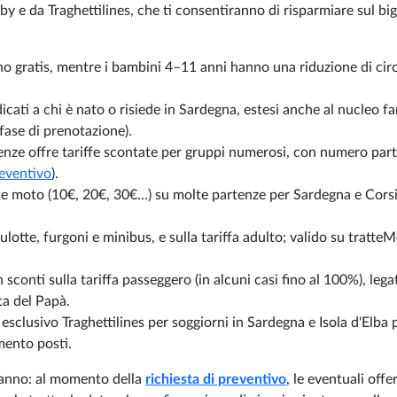
 e da Traghettilines, che ti consentiranno di risparmiare sul big
ano gratis, mentre i bambini 4–11 anni hanno una riduzione di circ
dicati a chi è nato o risiede in Sardegna, estesi anche al nucleo fa
n fase di prenotazione).
tenze offre tariffe scontate per gruppi numerosi, con numero par
reventivo
).
to e moto (10€, 20€, 30€...) su molte partenze per Sardegna e Corsi
lotte, furgoni e minibus, e sulla tariffa adulto; valido su tratte
conti sulla tariffa passeggero (in alcuni casi fino al 100%), lega
ta del Papà.
 esclusivo Traghettilines per soggiorni in Sardegna e Isola d'Elba 
imento posti.
l’anno: al momento della
richiesta di preventivo
, le eventuali offe