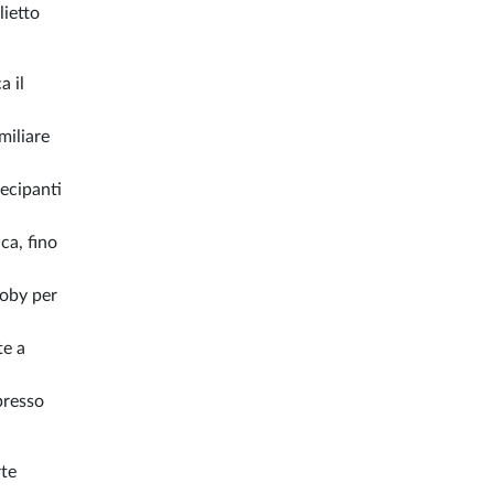
lietto
a il
miliare
tecipanti
ca, fino
Moby per
te a
presso
rte