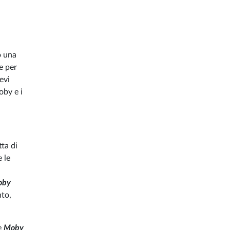
o una
e per
evi
oby e i
tta di
 le
oby
nto,
me
Moby