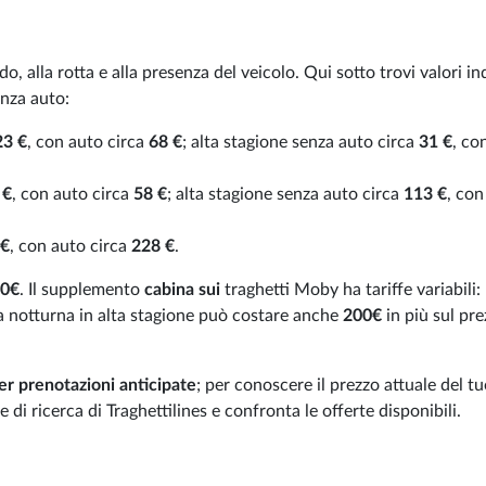
o, alla rotta e alla presenza del veicolo. Qui sotto trovi valori in
enza auto:
23 €
, con auto circa
68 €
; alta stagione senza auto circa
31 €
, co
 €
, con auto circa
58 €
; alta stagione senza auto circa
113 €
, con
 €
, con auto circa
228 €
.
10€
. Il supplemento
cabina sui
traghetti Moby ha tariffe variabili:
a notturna in alta stagione può costare anche
200€
in più sul pr
per prenotazioni anticipate
; per conoscere il prezzo attuale del t
 di ricerca di Traghettilines e confronta le offerte disponibili.