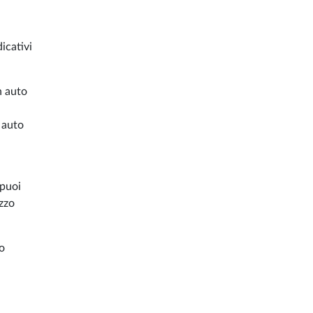
dicativi
n auto
 auto
 puoi
ezzo
uo