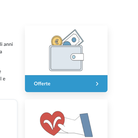
li anni
la
e
l e
Offerte