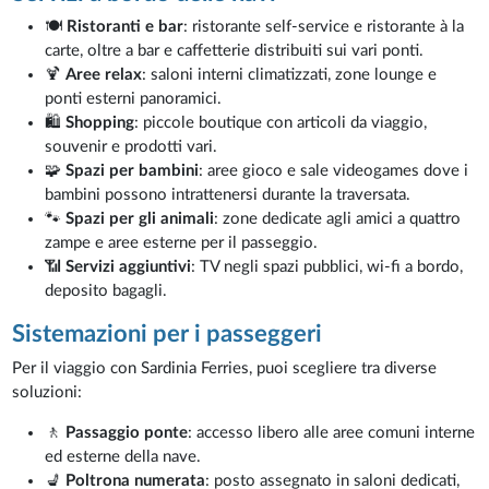
🍽️
Ristoranti e bar
: ristorante self-service e ristorante à la
carte, oltre a bar e caffetterie distribuiti sui vari ponti.
🍹
Aree relax
: saloni interni climatizzati, zone lounge e
ponti esterni panoramici.
🛍️
Shopping
: piccole boutique con articoli da viaggio,
souvenir e prodotti vari.
🧩
Spazi per bambini
: aree gioco e sale videogames dove i
bambini possono intrattenersi durante la traversata.
🐾
Spazi per gli animali
: zone dedicate agli amici a quattro
zampe e aree esterne per il passeggio.
📶
Servizi aggiuntivi
: TV negli spazi pubblici, wi-fi a bordo,
deposito bagagli.
Sistemazioni per i passeggeri
Per il viaggio con Sardinia Ferries, puoi scegliere tra diverse
soluzioni:
🚶
Passaggio ponte
: accesso libero alle aree comuni interne
ed esterne della nave.
💺
Poltrona numerata
: posto assegnato in saloni dedicati,