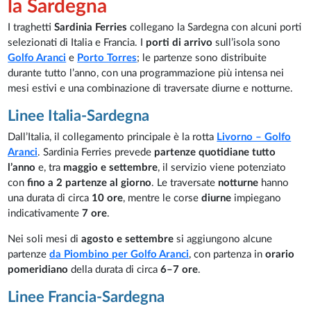
la Sardegna
I traghetti
Sardinia Ferries
collegano la Sardegna con alcuni porti
selezionati di Italia e Francia. I
porti di arrivo
sull’isola sono
Golfo Aranci
e
Porto Torres
; le partenze sono distribuite
durante tutto l’anno, con una programmazione più intensa nei
mesi estivi e una combinazione di traversate diurne e notturne.
Linee Italia-Sardegna
Dall’Italia, il collegamento principale è la rotta
Livorno – Golfo
Aranci
. Sardinia Ferries prevede
partenze quotidiane tutto
l’anno
e, tra
maggio e settembre
, il servizio viene potenziato
con
fino a 2 partenze al giorno
. Le traversate
notturne
hanno
una durata di circa
10 ore
, mentre le corse
diurne
impiegano
indicativamente
7 ore
.
Nei soli mesi di
agosto e settembre
si aggiungono alcune
partenze
da Piombino per Golfo Aranci
, con partenza in
orario
pomeridiano
della durata di circa
6–7 ore
.
Linee Francia-Sardegna