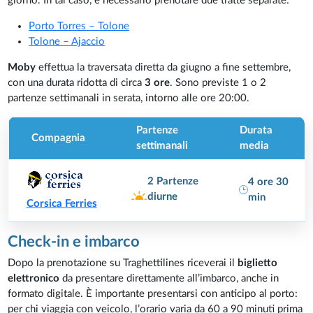
giorno. In tal caso, è necessario prenotare due tratte separate:
Porto Torres – Tolone
Tolone – Ajaccio
Moby
effettua la traversata diretta da giugno a fine settembre,
con una durata ridotta di circa
3 ore
. Sono previste 1 o 2
partenze settimanali in serata, intorno alle ore 20:00.
Partenze
Durata
Compagnia
settimanali
media
2 Partenze
4 ore 30
diurne
min
Corsica Ferries
Check-in e imbarco
Dopo la prenotazione su Traghettilines riceverai il
biglietto
elettronico
da presentare direttamente all’imbarco, anche in
formato digitale. È importante presentarsi con anticipo al porto:
per chi viaggia con veicolo, l’orario varia da 60 a 90 minuti prima