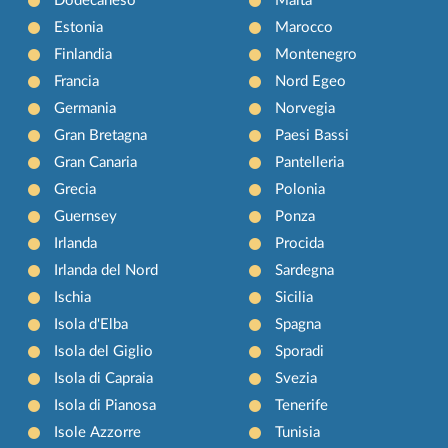
Dodecaneso
Malta
Estonia
Marocco
Finlandia
Montenegro
Francia
Nord Egeo
Germania
Norvegia
Gran Bretagna
Paesi Bassi
Gran Canaria
Pantelleria
Grecia
Polonia
Guernsey
Ponza
Irlanda
Procida
Irlanda del Nord
Sardegna
Ischia
Sicilia
Isola d'Elba
Spagna
Isola del Giglio
Sporadi
Isola di Capraia
Svezia
Isola di Pianosa
Tenerife
Isole Azzorre
Tunisia