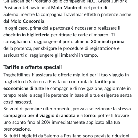
Gli aliscafi per Positano delle compagnie NLG, Grassi Junior e
Positano Jet avviene al
Molo Manfredi
del porto di
Salerno, mentre la compagnia Travelmar effettua partenze anche
dal
Molo Concordia
.
In ogni caso, prima della partenza è necessario realizzare il
check-in in biglietteria
per ritirare le carte d’imbarco. Ti
consigliamo di raggiungere il porto almeno
30 minuti prima
della partenza, per sbrigare le procedure di registrazione e
assicurarti di raggiungere gli imbarchi in tempo.
Tariffe e offerte speciali
Traghettilines ti assicura le offerte migliori per il tuo viaggio in
traghetto da Salerno a Positano: confronta le
tariffe più
economiche
di tutte le compagnie di navigazione, aggiornate in
tempo reale, e scegli le partenze in base alle tue esigenze senza
costi nascosti.
Se vuoi risparmiare ulteriormente, prova a selezionare la
stessa
compagnia per il viaggio di andata e ritorno
: potresti trovare
uno sconto fino al 20% immediatamente applicato alla tua
prenotazione.
Su tutti i biglietti da Salerno a Positano sono previste riduzioni