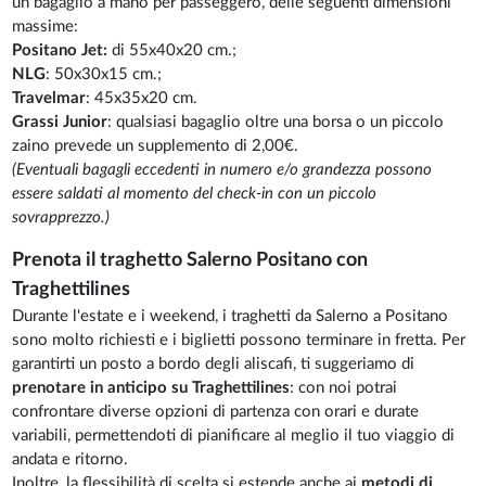
un bagaglio a mano per passeggero, delle seguenti dimensioni
massime:
Positano Jet:
di 55x40x20 cm.;
NLG
: 50x30x15 cm.;
Travelmar
: 45x35x20 cm.
Grassi Junior
: qualsiasi bagaglio oltre una borsa o un piccolo
zaino prevede un supplemento di 2,00€.
(Eventuali bagagli eccedenti in numero e/o grandezza possono
essere saldati al momento del check-in con un piccolo
sovrapprezzo.)
Prenota il traghetto Salerno Positano con
Traghettilines
Durante l'estate e i weekend, i traghetti da Salerno a Positano
sono molto richiesti e i biglietti possono terminare in fretta. Per
garantirti un posto a bordo degli aliscafi, ti suggeriamo di
prenotare in anticipo su Traghettilines
: con noi potrai
confrontare diverse opzioni di partenza con orari e durate
variabili, permettendoti di pianificare al meglio il tuo viaggio di
andata e ritorno.
Inoltre, la flessibilità di scelta si estende anche ai
metodi di