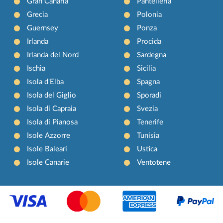
Gran Canaria
Pantelleria
Grecia
Polonia
Guernsey
Ponza
Irlanda
Procida
Irlanda del Nord
Sardegna
Ischia
Sicilia
Isola d'Elba
Spagna
Isola del Giglio
Sporadi
Isola di Capraia
Svezia
Isola di Pianosa
Tenerife
Isole Azzorre
Tunisia
Isole Baleari
Ustica
Isole Canarie
Ventotene