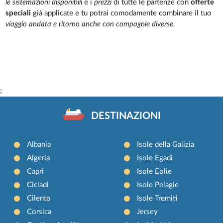
le sistemazioni disponibili
e i
prezzi
di tutte le partenze con
offerte
speciali
già applicate e tu potrai comodamente combinare il tuo
viaggio andata e ritorno anche con compagnie diverse
.
;
DESTINAZIONI
Albania
Isole della Galizia
Algeria
Isole Egadi
Capri
Isole Eolie
Cicladi
Isole Pelagie
Cilento
Isole Tremiti
Corsica
Jersey