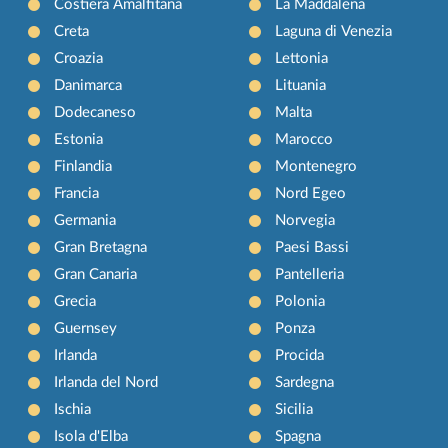
Costiera Amalfitana
La Maddalena
Creta
Laguna di Venezia
Croazia
Lettonia
Danimarca
Lituania
Dodecaneso
Malta
Estonia
Marocco
Finlandia
Montenegro
Francia
Nord Egeo
Germania
Norvegia
Gran Bretagna
Paesi Bassi
Gran Canaria
Pantelleria
Grecia
Polonia
Guernsey
Ponza
Irlanda
Procida
Irlanda del Nord
Sardegna
Ischia
Sicilia
Isola d'Elba
Spagna