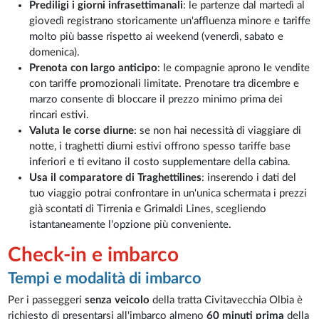
Prediligi i giorni infrasettimanali
: le partenze dal martedì al
giovedì registrano storicamente un'affluenza minore e tariffe
molto più basse rispetto ai weekend (venerdì, sabato e
domenica).
Prenota con largo anticipo
: le compagnie aprono le vendite
con tariffe promozionali limitate. Prenotare tra dicembre e
marzo consente di bloccare il prezzo minimo prima dei
rincari estivi.
Valuta le corse diurne
: se non hai necessità di viaggiare di
notte, i traghetti diurni estivi offrono spesso tariffe base
inferiori e ti evitano il costo supplementare della cabina.
Usa il comparatore di Traghettilines
: inserendo i dati del
tuo viaggio potrai confrontare in un'unica schermata i prezzi
già scontati di Tirrenia e Grimaldi Lines, scegliendo
istantaneamente l'opzione più conveniente.
Check-in e imbarco
Tempi e modalità di imbarco
Per i passeggeri
senza veicolo
della tratta Civitavecchia Olbia è
richiesto di presentarsi all'imbarco almeno
60 minuti prima
della