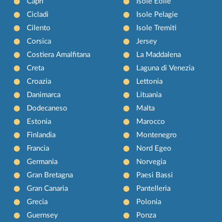
Capri
Isole Eolie
Cicladi
Isole Pelagie
Cilento
Isole Tremiti
Corsica
Jersey
Costiera Amalfitana
La Maddalena
Creta
Laguna di Venezia
Croazia
Lettonia
Danimarca
Lituania
Dodecaneso
Malta
Estonia
Marocco
Finlandia
Montenegro
Francia
Nord Egeo
Germania
Norvegia
Gran Bretagna
Paesi Bassi
Gran Canaria
Pantelleria
Grecia
Polonia
Guernsey
Ponza