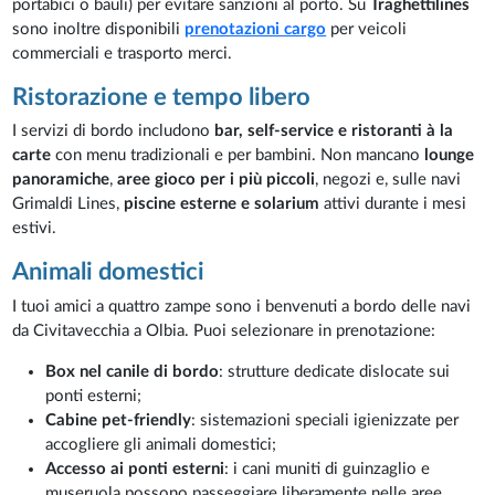
portabici o bauli) per evitare sanzioni al porto. Su
Traghettilines
sono inoltre disponibili
prenotazioni cargo
per veicoli
commerciali e trasporto merci.
Ristorazione e tempo libero
I servizi di bordo includono
bar, self-service e ristoranti à la
carte
con menu tradizionali e per bambini. Non mancano
lounge
panoramiche
,
aree gioco per i più piccoli
, negozi e, sulle navi
Grimaldi Lines,
piscine esterne e solarium
attivi durante i mesi
estivi.
Animali domestici
I tuoi amici a quattro zampe sono i benvenuti a bordo delle navi
da Civitavecchia a Olbia. Puoi selezionare in prenotazione:
Box nel canile di bordo
: strutture dedicate dislocate sui
ponti esterni;
Cabine pet-friendly
: sistemazioni speciali igienizzate per
accogliere gli animali domestici;
Accesso ai ponti esterni
: i cani muniti di guinzaglio e
museruola possono passeggiare liberamente nelle aree