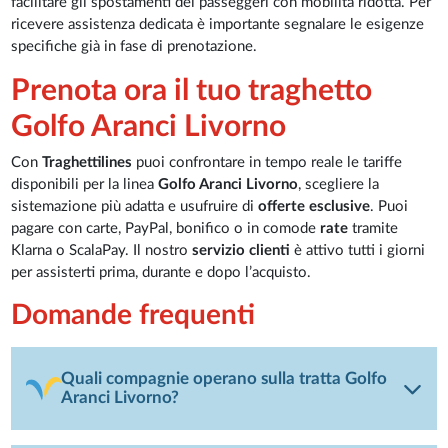
facilitare gli spostamenti dei passeggeri con mobilità ridotta. Per
ricevere assistenza dedicata è importante segnalare le esigenze
specifiche già in fase di prenotazione.
Prenota ora il tuo traghetto
Golfo Aranci Livorno
Con
Traghettilines
puoi confrontare in tempo reale le tariffe
disponibili per la linea
Golfo Aranci Livorno
, scegliere la
sistemazione più adatta e usufruire di
offerte esclusive
. Puoi
pagare con carte, PayPal, bonifico o in comode
rate
tramite
Klarna o ScalaPay. Il nostro
servizio clienti
è attivo tutti i giorni
per assisterti prima, durante e dopo l’acquisto.
Domande frequenti
Quali compagnie operano sulla tratta Golfo
Aranci Livorno?