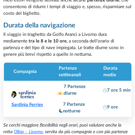
mesi estivi vengono attivate anche alcune
partenze diurne
, che
consentono di ridurre i tempi di viaggio e, spesso, risparmiare sul
costo del biglietto.
Durata della navigazione
Il viaggio in traghetto da Golfo Aranci a Livorno dura
mediamente
tra le 8 e le 10 ore
, a seconda dell’orario di
partenza e del tipo di nave impiegata. Le tratte diurne sono in
genere più brevi rispetto a quelle in notturna.
Partenze
Durata
Compagnia
settimanali
media
7 Partenze
7 ore 5 min
diurne
7 Partenze
Sardinia Ferries
9 ore
notturne
Se cerchi maggiore flessibilità negli orari, puoi valutare anche la
rotta
Olbia – Livorno
, servita da più compagnie e con più partenze