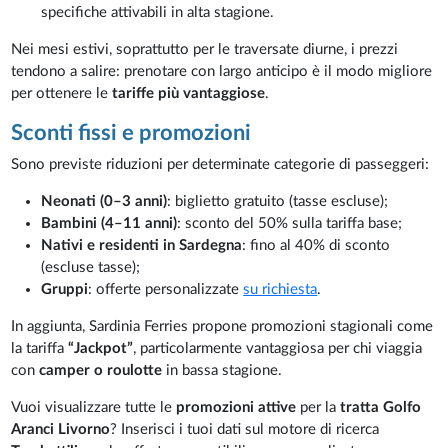
specifiche attivabili in alta stagione.
Nei mesi estivi, soprattutto per le traversate diurne, i prezzi
tendono a salire: prenotare con largo anticipo è il modo migliore
per ottenere le
tariffe più vantaggiose
.
Sconti fissi e promozioni
Sono previste riduzioni per determinate categorie di passeggeri:
Neonati (0–3 anni)
: biglietto gratuito (tasse escluse);
Bambini (4–11 anni)
: sconto del 50% sulla tariffa base;
Nativi e residenti in Sardegna
: fino al 40% di sconto
(escluse tasse);
Gruppi
: offerte personalizzate
su richiesta
.
In aggiunta, Sardinia Ferries propone promozioni stagionali come
la tariffa
“Jackpot”
, particolarmente vantaggiosa per chi viaggia
con
camper o roulotte
in bassa stagione.
Vuoi visualizzare tutte le
promozioni attive
per la
tratta Golfo
Aranci Livorno
? Inserisci i tuoi dati sul motore di ricerca