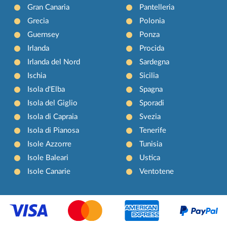
Gran Canaria
Pantelleria
Grecia
Polonia
Guernsey
Ponza
Irlanda
Procida
Irlanda del Nord
Sardegna
Ischia
Sicilia
Isola d'Elba
Spagna
Isola del Giglio
Sporadi
Isola di Capraia
Svezia
Isola di Pianosa
Tenerife
Isole Azzorre
Tunisia
Isole Baleari
Ustica
Isole Canarie
Ventotene