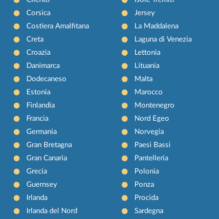
Corsica
Jersey
Costiera Amalfitana
La Maddalena
Creta
Laguna di Venezia
Croazia
Lettonia
Danimarca
Lituania
Dodecaneso
Malta
Estonia
Marocco
Finlandia
Montenegro
Francia
Nord Egeo
Germania
Norvegia
Gran Bretagna
Paesi Bassi
Gran Canaria
Pantelleria
Grecia
Polonia
Guernsey
Ponza
Irlanda
Procida
Irlanda del Nord
Sardegna