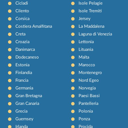
Cicladi
Isole Pelagie
Cilento
Isole Tremiti
Corsica
Jersey
Costiera Amalfitana
La Maddalena
Creta
Laguna di Venezia
Croazia
Lettonia
Danimarca
Lituania
Dodecaneso
Malta
Estonia
Marocco
Finlandia
Montenegro
Francia
Nord Egeo
Germania
Norvegia
Gran Bretagna
Paesi Bassi
Gran Canaria
Pantelleria
Grecia
Polonia
Guernsey
Ponza
Irlanda
Procida