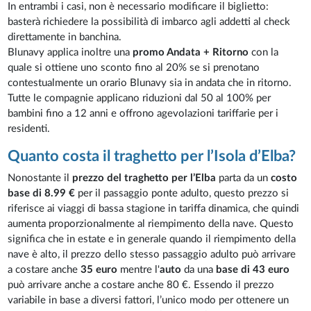
In entrambi i casi, non è necessario modificare il biglietto:
basterà richiedere la possibilità di imbarco agli addetti al check
direttamente in banchina.
Blunavy applica inoltre una
promo Andata + Ritorno
con la
quale si ottiene uno sconto fino al 20% se si prenotano
contestualmente un orario Blunavy sia in andata che in ritorno.
Tutte le compagnie applicano riduzioni dal 50 al 100% per
bambini fino a 12 anni e offrono agevolazioni tariffarie per i
residenti.
Quanto costa il traghetto per l’Isola d’Elba?
Nonostante il
prezzo del traghetto per l’Elba
parta da un
costo
base di 8.99 €
per il passaggio ponte adulto, questo prezzo si
riferisce ai viaggi di bassa stagione in tariffa dinamica, che quindi
aumenta proporzionalmente al riempimento della nave. Questo
significa che in estate e in generale quando il riempimento della
nave è alto, il prezzo dello stesso passaggio adulto può arrivare
a costare anche
35 euro
mentre l'
auto
da una
base di 43 euro
può arrivare anche a costare anche 80 €. Essendo il prezzo
variabile in base a diversi fattori, l’unico modo per ottenere un