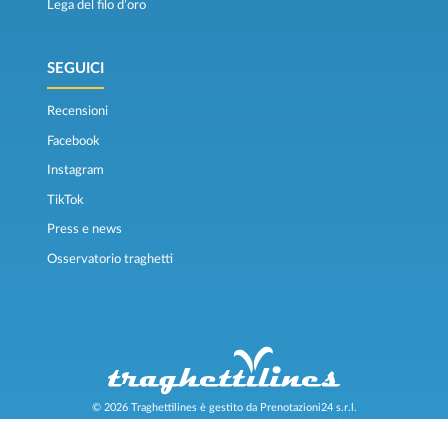
Lega del filo d’oro
SEGUICI
Recensioni
Facebook
Instagram
TikTok
Press e news
Osservatorio traghetti
© 2026 Traghettilines è gestito da Prenotazioni24 s.r.l.
Sede Legale: Via Bonistallo, 50/B - 50053 Empoli (FI)
Sede Operativa: Via Casa del Duca, 1 - 57037 Portoferraio (LI)