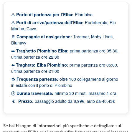
⚓
Porto di partenza per l’Elba:
Piombino
⚓
Porti di arrivo/partenza dell’Elba:
Portoferraio, Rio
Marina, Cavo
🚢
Compagnie di navigazione:
Toremar, Moby Lines,
Blunavy
➡️
Traghetto Piombino Elba:
prima partenza ore 05:30,
ultima partenza ore 22:30
⬅️
Traghetto Elba Piombino:
prima partenza ore 05:00,
ultima partenza ore 21:00
🔁
Frequenza partenze:
oltre 100 collegamenti al giorno
in estate con il porto di Piombino
🕒
Durata traversata:
minimo 30 minuti, massimo 1 ora
€ Prezzo:
passaggio adulto da 8,99€, auto da 40,43€
Se hai bisogno di informazioni più specifiche e dettagliate sui