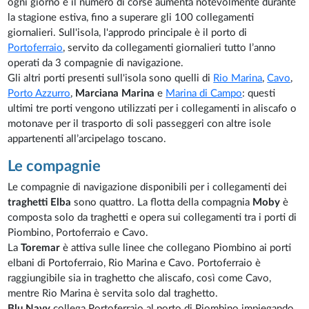
ogni giorno e il numero di corse aumenta notevolmente durante
la stagione estiva, fino a superare gli 100 collegamenti
giornalieri. Sull'isola, l'approdo principale è il porto di
Portoferraio
, servito da collegamenti giornalieri tutto l’anno
operati da 3 compagnie di navigazione.
Gli altri porti presenti sull'isola sono quelli di
Rio Marina
,
Cavo
,
Porto Azzurro
,
Marciana Marina
e
Marina di Campo
: questi
ultimi tre porti vengono utilizzati per i collegamenti in aliscafo o
motonave per il trasporto di soli passeggeri con altre isole
appartenenti all’arcipelago toscano.
Le compagnie
Le compagnie di navigazione disponibili per i collegamenti dei
traghetti Elba
sono quattro. La flotta della compagnia
Moby
è
composta solo da traghetti e opera sui collegamenti tra i porti di
Piombino, Portoferraio e Cavo.
La
Toremar
è attiva sulle linee che collegano Piombino ai porti
elbani di Portoferraio, Rio Marina e Cavo. Portoferraio è
raggiungibile sia in traghetto che aliscafo, così come Cavo,
mentre Rio Marina è servita solo dal traghetto.
Blu Navy
collega Portoferraio al porto di Piombino impiegando