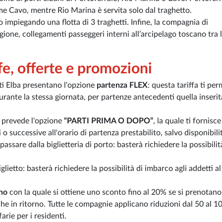
ome Cavo, mentre Rio Marina è servita solo dal traghetto.
 impiegando una flotta di 3 traghetti. Infine, la compagnia di
agione, collegamenti passeggeri interni all’arcipelago toscano tra l
ffe, offerte e promozioni
ti Elba presentano l'opzione
partenza FLEX
: questa tariffa ti pe
 durante la stessa giornata, per partenze antecedenti quella inserit
e prevede l'opzione
“PARTI PRIMA O DOPO”
, la quale ti fornisce
i o successive all'orario di partenza prestabilito, salvo disponibili
assare dalla biglietteria di porto: basterà richiedere la possibilit
glietto: basterà richiedere la possibilità di imbarco agli addetti a
no
con la quale si ottiene uno sconto fino al 20% se si prenotano
he in ritorno. Tutte le compagnie applicano riduzioni dal 50 al 
arie per i residenti.