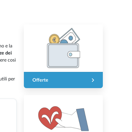
no e la
ze dei
iere così
tili per
Offerte