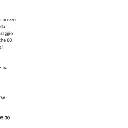
o prezzo
lla
ssaggio
che 80
 il
Elba:
rse
05:30