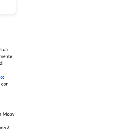
ba da
lmente
di
po
:
i con
ia
Moby
aio è