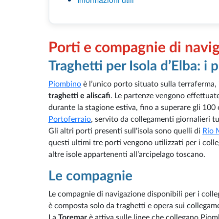
Porti e compagnie di navi
Traghetti per Isola d’Elba: i p
Piombino
è l’unico porto situato sulla terraferma, 
traghetti e aliscafi
. Le partenze vengono effettua
durante la stagione estiva, fino a superare gli 100 c
Portoferraio
, servito da collegamenti giornalieri 
Gli altri porti presenti sull'isola sono quelli di
Rio 
questi ultimi tre porti vengono utilizzati per i col
altre isole appartenenti all’arcipelago toscano.
Le compagnie
Le compagnie di navigazione disponibili per i coll
è composta solo da traghetti e opera sui collegame
La
Toremar
è attiva sulle linee che collegano Piom