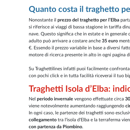
Quanto costa il traghetto per
Nonostante il
prezzo del traghetto per l’Elba
part
si riferisce ai viaggi di bassa stagione in tariff
nave. Questo significa che in estate e in generale 
adulto può arrivare a costare anche
35 euro
mentr
€. Essendo il prezzo variabile in base a diversi fat
motore di ricerca presente in alto in ogni pagina di 
Su Traghettilines infatti puoi facilmente confrontare 
con pochi click e in tutta facilità riceverai il tuo 
Traghetti Isola d’Elba: indi
Nel
periodo invernale
vengono effettuate circa
30
viene notevolmente aumentando raggiungendo
ci
In ogni caso, le partenze dei traghetti sono esclu
collegamento
tra l'isola d'Elba e la terraferma vie
con partenza da Piombino
.