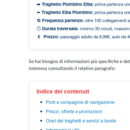
➡️
Traghetto Piombino Elba:
prima partenza ore
⬅️
Traghetto Elba Piombino:
prima partenza ore
🔁
Frequenza partenze:
oltre 100 collegamenti al
🕒
Durata traversata:
minimo 30 minuti, massim
€ Prezzo:
passaggio adulto da 8,99€, auto da 
Se hai bisogno di informazioni più specifiche e det
interessa consultando il relativo paragrafo:
Indice dei contenuti
Porti e compagnie di navigazione
Prezzi, offerte e promozioni
Orari dei traghetti e servizi a bordo
Informazioni utili