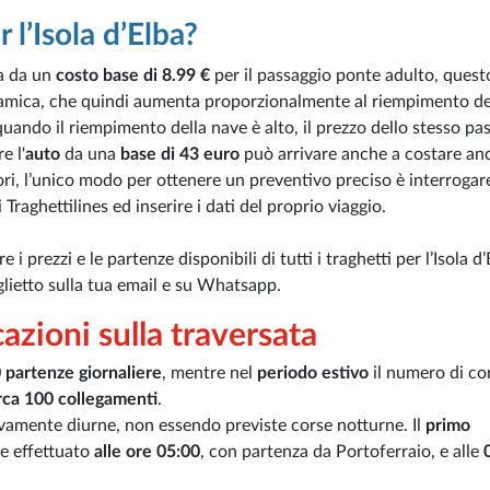
 l’Isola d’Elba?
a da un
costo base di 8.99 €
per il passaggio ponte adulto, quest
a dinamica, che quindi aumenta proporzionalmente al riempimento de
quando il riempimento della nave è alto, il prezzo dello stesso pa
e l'
auto
da una
base di 43 euro
può arrivare anche a costare an
tori, l’unico modo per ottenere un preventivo preciso è interrogare
Traghettilines ed inserire i dati del proprio viaggio.
i prezzi e le partenze disponibili di tutti i traghetti per l’Isola d’
biglietto sulla tua email e su Whatsapp.
cazioni sulla traversata
 partenze giornaliere
, mentre nel
periodo estivo
il numero di co
rca 100 collegamenti
.
sivamente diurne, non essendo previste corse notturne. Il
primo
ne effettuato
alle ore 05:00
, con partenza da Portoferraio, e alle