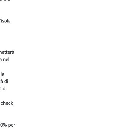
’isola
rmetterà
a nel
 la
tà di
à di
l check
100% per