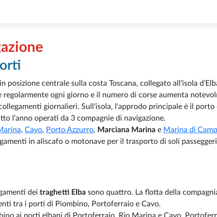
gazione
orti
in posizione centrale sulla costa Toscana, collegato all'isola d’El
te regolarmente ogni giorno e il numero di corse aumenta notevo
ollegamenti giornalieri. Sull'isola, l'approdo principale è il porto 
tutto l’anno operati da 3 compagnie di navigazione.
Marina
,
Cavo
,
Porto Azzurro
,
Marciana Marina
e
Marina di Cam
legamenti in aliscafo o motonave per il trasporto di soli passegger
egamenti dei
traghetti Elba
sono quattro. La flotta della compagn
nti tra i porti di Piombino, Portoferraio e Cavo.
bino ai porti elbani di Portoferraio, Rio Marina e Cavo. Portoferr