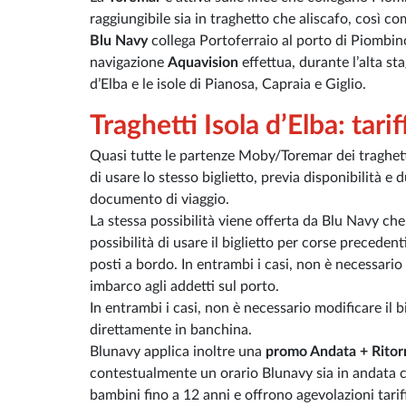
raggiungibile sia in traghetto che aliscafo, così c
Blu Navy
collega Portoferraio al porto di Piombino
navigazione
Aquavision
effettua, durante l’alta st
d’Elba e le isole di Pianosa, Capraia e Giglio.
Traghetti Isola d’Elba: tari
Quasi tutte le partenze Moby/Toremar dei traghet
di usare lo stesso biglietto, previa disponibilità e
documento di viaggio.
La stessa possibilità viene offerta da Blu Navy ch
possibilità di usare il biglietto per corse precedent
posti a bordo. In entrambi i casi, non è necessario p
imbarco agli addetti sul porto.
In entrambi i casi, non è necessario modificare il bi
direttamente in banchina.
Blunavy applica inoltre una
promo Andata + Ritor
contestualmente un orario Blunavy sia in andata c
bambini fino a 12 anni e offrono agevolazioni tariff