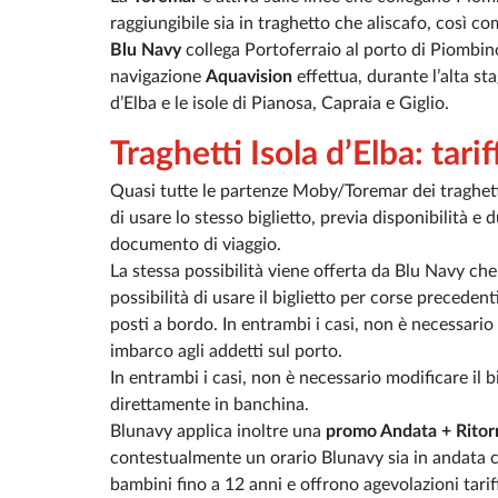
raggiungibile sia in traghetto che aliscafo, così c
Blu Navy
collega Portoferraio al porto di Piombino
navigazione
Aquavision
effettua, durante l’alta st
d’Elba e le isole di Pianosa, Capraia e Giglio.
Traghetti Isola d’Elba: tari
Quasi tutte le partenze Moby/Toremar dei traghet
di usare lo stesso biglietto, previa disponibilità e
documento di viaggio.
La stessa possibilità viene offerta da Blu Navy ch
possibilità di usare il biglietto per corse precedent
posti a bordo. In entrambi i casi, non è necessario p
imbarco agli addetti sul porto.
In entrambi i casi, non è necessario modificare il bi
direttamente in banchina.
Blunavy applica inoltre una
promo Andata + Ritor
contestualmente un orario Blunavy sia in andata c
bambini fino a 12 anni e offrono agevolazioni tariff