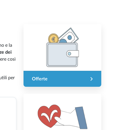
no e la
ze dei
iere così
tili per
Offerte