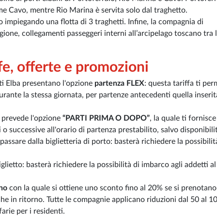
ome Cavo, mentre Rio Marina è servita solo dal traghetto.
 impiegando una flotta di 3 traghetti. Infine, la compagnia di
agione, collegamenti passeggeri interni all’arcipelago toscano tra l
ffe, offerte e promozioni
ti Elba presentano l'opzione
partenza FLEX
: questa tariffa ti pe
 durante la stessa giornata, per partenze antecedenti quella inserit
e prevede l'opzione
“PARTI PRIMA O DOPO”
, la quale ti fornisce
i o successive all'orario di partenza prestabilito, salvo disponibili
assare dalla biglietteria di porto: basterà richiedere la possibilit
glietto: basterà richiedere la possibilità di imbarco agli addetti a
no
con la quale si ottiene uno sconto fino al 20% se si prenotano
he in ritorno. Tutte le compagnie applicano riduzioni dal 50 al 
arie per i residenti.