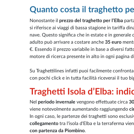
Quanto costa il traghetto per
Nonostante il
prezzo del traghetto per l’Elba
part
si riferisce ai viaggi di bassa stagione in tariff
nave. Questo significa che in estate e in generale 
adulto può arrivare a costare anche
35 euro
mentr
€. Essendo il prezzo variabile in base a diversi fat
motore di ricerca presente in alto in ogni pagina di 
Su Traghettilines infatti puoi facilmente confrontare 
con pochi click e in tutta facilità riceverai il tuo 
Traghetti Isola d’Elba: indi
Nel
periodo invernale
vengono effettuate circa
30
viene notevolmente aumentando raggiungendo
ci
In ogni caso, le partenze dei traghetti sono esclu
collegamento
tra l'isola d'Elba e la terraferma vie
con partenza da Piombino
.