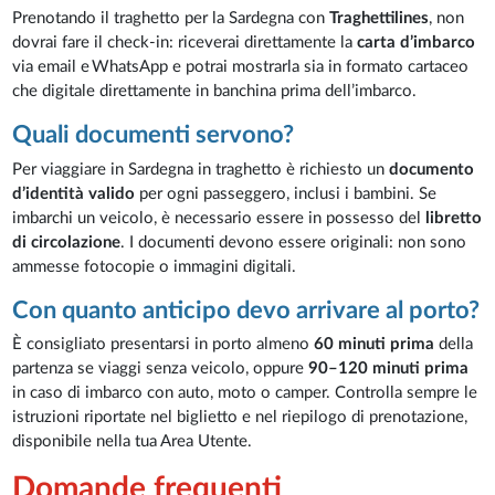
Prenotando il traghetto per la Sardegna con
Traghettilines
, non
dovrai fare il check-in: riceverai direttamente la
carta d’imbarco
via email e WhatsApp e potrai mostrarla sia in formato cartaceo
che digitale direttamente in banchina prima dell’imbarco.
Quali documenti servono?
Per viaggiare in Sardegna in traghetto è richiesto un
documento
d’identità valido
per ogni passeggero, inclusi i bambini. Se
imbarchi un veicolo, è necessario essere in possesso del
libretto
di circolazione
. I documenti devono essere originali: non sono
ammesse fotocopie o immagini digitali.
Con quanto anticipo devo arrivare al porto?
È consigliato presentarsi in porto almeno
60 minuti prima
della
partenza se viaggi senza veicolo, oppure
90–120 minuti prima
in caso di imbarco con auto, moto o camper. Controlla sempre le
istruzioni riportate nel biglietto e nel riepilogo di prenotazione,
disponibile nella tua Area Utente.
Domande frequenti