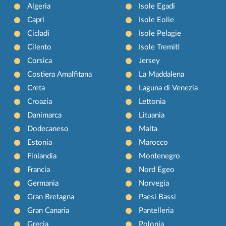
Algeria
Isole Egadi
Capri
Isole Eolie
Cicladi
Isole Pelagie
Cilento
Isole Tremiti
Corsica
Jersey
Costiera Amalfitana
La Maddalena
Creta
Laguna di Venezia
Croazia
Lettonia
Danimarca
Lituania
Dodecaneso
Malta
Estonia
Marocco
Finlandia
Montenegro
Francia
Nord Egeo
Germania
Norvegia
Gran Bretagna
Paesi Bassi
Gran Canaria
Pantelleria
Grecia
Polonia