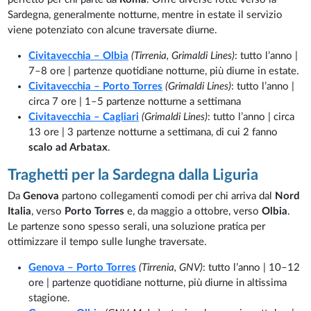
Sardegna, generalmente notturne, mentre in estate il servizio
viene potenziato con alcune traversate diurne.
Civitavecchia – Olbia
(Tirrenia, Grimaldi Lines)
: tutto l’anno |
7–8 ore | partenze quotidiane notturne, più diurne in estate.
Civitavecchia – Porto Torres
(Grimaldi Lines)
: tutto l’anno |
circa 7 ore | 1–5 partenze notturne a settimana
Civitavecchia – Cagliari
(Grimaldi Lines)
: tutto l’anno | circa
13 ore | 3 partenze notturne a settimana, di cui 2 fanno
scalo ad Arbatax
.
Traghetti per la Sardegna dalla Liguria
Da
Genova
partono collegamenti comodi per chi arriva dal
Nord
Italia
, verso
Porto Torres
e, da maggio a ottobre, verso
Olbia
.
Le partenze sono spesso serali, una soluzione pratica per
ottimizzare il tempo sulle lunghe traversate.
Genova – Porto Torres
(Tirrenia, GNV)
: tutto l’anno | 10–12
ore | partenze quotidiane notturne, più diurne in altissima
stagione.