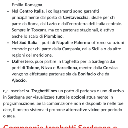
Emilia-Romagna.
Nel
Centro Italia
, i collegamenti sono garantiti
principalmente dal porto di
Civitavecchia
, ideale per chi
parte da Roma, dal Lazio e dall’entroterra dell’Italia centrale.
Sempre in Toscana, ma con partenze stagionali, è attivo
anche lo scalo di
Piombino
.
Nel
Sud Italia
, i porti di
Napoli
e
Palermo
offrono soluzioni
comode per chi parte dalla Campania, dalla Sicilia o da altre
regioni del meridione.
Dall'estero
, puoi partire in traghetto per la Sardegna dai
porti di
Tolone
,
Nizza
e
Barcellona
, mentre dalla
Corsica
vengono effettuate partenze sia da
Bonifacio
che da
Ajaccio
.
👉 Inserisci su
Traghettilines
un porto di partenza e uno di arrivo
in Sardegna per visualizzare
tutte le opzioni
attualmente in
programmazione. Se la combinazione non è disponibile nelle tue
date, il nostro sistema ti propone
alternative vicine
per periodo
o area.