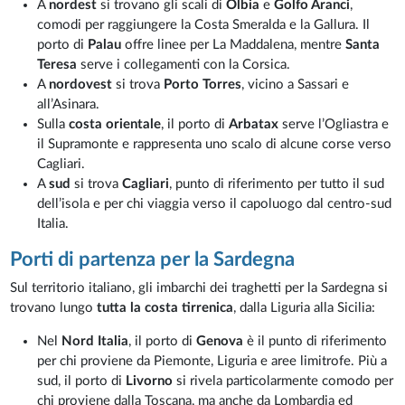
A
nordest
si trovano gli scali di
Olbia
e
Golfo Aranci
,
comodi per raggiungere la Costa Smeralda e la Gallura. Il
porto di
Palau
offre linee per La Maddalena, mentre
Santa
Teresa
serve i collegamenti con la Corsica.
A
nordovest
si trova
Porto Torres
, vicino a Sassari e
all’Asinara.
Sulla
costa orientale
, il porto di
Arbatax
serve l’Ogliastra e
il Supramonte e rappresenta uno scalo di alcune corse verso
Cagliari.
A
sud
si trova
Cagliari
, punto di riferimento per tutto il sud
dell’isola e per chi viaggia verso il capoluogo dal centro-sud
Italia.
Porti di partenza per la Sardegna
Sul territorio italiano, gli imbarchi dei traghetti per la Sardegna si
trovano lungo
tutta la costa tirrenica
, dalla Liguria alla Sicilia:
Nel
Nord Italia
, il porto di
Genova
è il punto di riferimento
per chi proviene da Piemonte, Liguria e aree limitrofe. Più a
sud, il porto di
Livorno
si rivela particolarmente comodo per
chi proviene dalla Toscana, ma anche da Lombardia ed