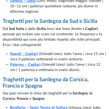
Genova – Olbia
(GNV, Moby)
: stagionale maggio–ottobre |
10–12 ore | partenze quotidiane notturne, più diurne in
altissima stagione.
Traghetti per la Sardegna da Sud e Sicilia
Dal
Sud Italia
e dalla
Sicilia
trovi due linee dirette a
Cagliari
,
pensate per evitare uno scalo sul continente. Le frequenze e la
disponibilità qui sono più limitate rispetto alle rotte principali.
Ecco i due collegamenti:
Napoli – Cagliari
(Grimaldi Lines)
: tutto l’anno | circa 15 ore |
circa 3 partenze settimanali in orario notturno.
Palermo – Cagliari
(Grimaldi Lines)
: tutto l’anno | circa 12
ore | 1 partenza a settimana in orario diurno.
Traghetti per la Sardegna da Corsica,
Francia e Spagna
Qui puoi trovare le linee dei traghetti per la
Sardegna
da
Corsica
,
Francia
e
Spagna
:
Bonifacio – Santa Teresa di Gallura
(Ichnusa Lines)
: tutto