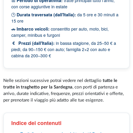
📅
Periodo di operatività:
tratte principali tutto l'anno,
con corse aggiuntive in estate
🕒
Durata traversata (dall'Italia):
da 5 ore e 30 minuti a
15 ore
🚗
Imbarco veicoli:
consentito per auto, moto, bici,
camper, minibus e furgoni
€
Prezzi (dall'Italia):
in bassa stagione, da 25–50 € a
piedi, da 90–150 € con auto; famiglia 2+2 con auto e
cabina da 200–300 €
Nelle sezioni sucessive potrai vedere nel dettaglio
tutte le
tratte in traghetto per la Sardegna
, con porti di partenza e
arrivo, durate indicative, frequenze, prezzi orientativi e offerte,
per prenotare il viaggio più adatto alle tue esigenze.
Indice dei contenuti