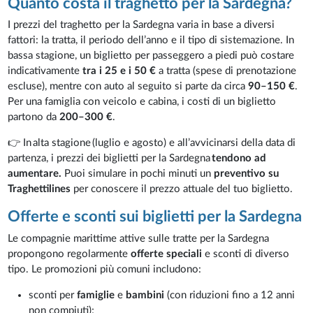
Quanto costa il traghetto per la Sardegna?
I prezzi del traghetto per la Sardegna varia in base a diversi
fattori: la tratta, il periodo dell’anno e il tipo di sistemazione. In
bassa stagione, un biglietto per passeggero a piedi può costare
indicativamente
tra i 25 e i 50 €
a tratta (spese di prenotazione
escluse), mentre con auto al seguito si parte da circa
90–150 €
.
Per una famiglia con veicolo e cabina, i costi di un biglietto
partono da
200–300 €
.
👉 In alta stagione (luglio e agosto) e all’avvicinarsi della data di
partenza, i prezzi dei biglietti per la Sardegna
tendono ad
aumentare.
Puoi simulare in pochi minuti un
preventivo su
Traghettilines
per conoscere il prezzo attuale del tuo biglietto.
Offerte e sconti sui biglietti per la Sardegna
Le compagnie marittime attive sulle tratte per la Sardegna
propongono regolarmente
offerte speciali
e sconti di diverso
tipo. Le promozioni più comuni includono:
sconti per
famiglie
e
bambini
(con riduzioni fino a 12 anni
non compiuti);