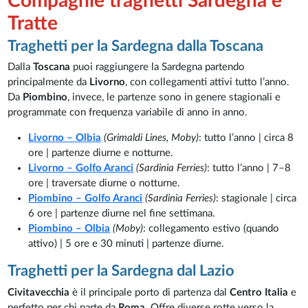
Compagnie traghetti Sardegna e
Tratte
Traghetti per la Sardegna dalla Toscana
Dalla
Toscana
puoi raggiungere la Sardegna partendo
principalmente da
Livorno
, con collegamenti attivi tutto l’anno.
Da
Piombino
, invece, le partenze sono in genere stagionali e
programmate con frequenza variabile di anno in anno.
Livorno – Olbia
(Grimaldi Lines, Moby)
: tutto l’anno | circa 8
ore | partenze diurne e notturne.
Livorno – Golfo Aranci
(Sardinia Ferries)
: tutto l’anno | 7–8
ore | traversate diurne o notturne.
Piombino – Golfo Aranci
(Sardinia Ferries)
: stagionale | circa
6 ore | partenze diurne nel fine settimana.
Piombino – Olbia
(Moby)
: collegamento estivo (quando
attivo) | 5 ore e 30 minuti | partenze diurne.
Traghetti per la Sardegna dal Lazio
Civitavecchia
è il principale porto di partenza dal
Centro Italia
e
perfetto per chi parte da
Roma
. Offre diverse rotte verso la