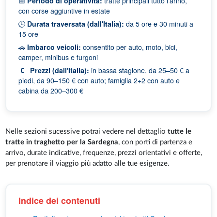
📅
Periodo di operatività:
tratte principali tutto l'anno,
con corse aggiuntive in estate
🕒
Durata traversata (dall'Italia):
da 5 ore e 30 minuti a
15 ore
🚗
Imbarco veicoli:
consentito per auto, moto, bici,
camper, minibus e furgoni
€
Prezzi (dall'Italia):
in bassa stagione, da 25–50 € a
piedi, da 90–150 € con auto; famiglia 2+2 con auto e
cabina da 200–300 €
Nelle sezioni sucessive potrai vedere nel dettaglio
tutte le
tratte in traghetto per la Sardegna
, con porti di partenza e
arrivo, durate indicative, frequenze, prezzi orientativi e offerte,
per prenotare il viaggio più adatto alle tue esigenze.
Indice dei contenuti