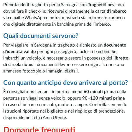
Prenotando il traghetto per la Sardegna con
Traghettilines
, non
dovrai fare il check-in: riceverai direttamente la
carta d’imbarco
via email e WhatsApp e potrai mostrarla sia in formato cartaceo
che digitale direttamente in banchina prima dell’imbarco.
Quali documenti servono?
Per viaggiare in Sardegna in traghetto è richiesto un
documento
d’identità valido
per ogni passeggero, inclusi i bambini. Se
imbarchi un veicolo, è necessario essere in possesso del
libretto
di circolazione
. I documenti devono essere originali: non sono
ammesse fotocopie o immagini digitali.
Con quanto anticipo devo arrivare al porto?
È consigliato presentarsi in porto almeno
60 minuti prima
della
partenza se viaggi senza veicolo, oppure
90–120 minuti prima
in caso di imbarco con auto, moto o camper. Controlla sempre le
istruzioni riportate nel biglietto e nel riepilogo di prenotazione,
disponibile nella tua Area Utente.
Domande frequenti