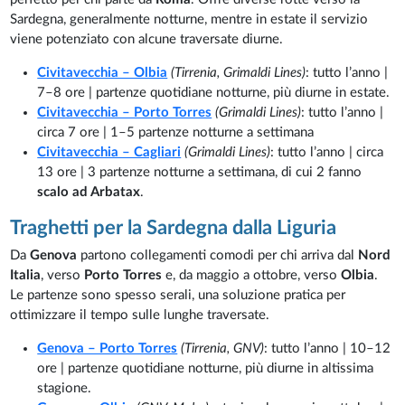
Sardegna, generalmente notturne, mentre in estate il servizio
viene potenziato con alcune traversate diurne.
Civitavecchia – Olbia
(Tirrenia, Grimaldi Lines)
: tutto l’anno |
7–8 ore | partenze quotidiane notturne, più diurne in estate.
Civitavecchia – Porto Torres
(Grimaldi Lines)
: tutto l’anno |
circa 7 ore | 1–5 partenze notturne a settimana
Civitavecchia – Cagliari
(Grimaldi Lines)
: tutto l’anno | circa
13 ore | 3 partenze notturne a settimana, di cui 2 fanno
scalo ad Arbatax
.
Traghetti per la Sardegna dalla Liguria
Da
Genova
partono collegamenti comodi per chi arriva dal
Nord
Italia
, verso
Porto Torres
e, da maggio a ottobre, verso
Olbia
.
Le partenze sono spesso serali, una soluzione pratica per
ottimizzare il tempo sulle lunghe traversate.
Genova – Porto Torres
(Tirrenia, GNV)
: tutto l’anno | 10–12
ore | partenze quotidiane notturne, più diurne in altissima
stagione.