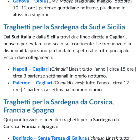
Genova – Olbia
(GNV, Moby)
: stagionale maggio–ottobre |
10–12 ore | partenze quotidiane notturne, più diurne in
altissima stagione.
Traghetti per la Sardegna da Sud e Sicilia
Dal
Sud Italia
e dalla
Sicilia
trovi due linee dirette a
Cagliari
,
pensate per evitare uno scalo sul continente. Le frequenze e la
disponibilità qui sono più limitate rispetto alle rotte principali.
Ecco i due collegamenti:
Napoli – Cagliari
(Grimaldi Lines)
: tutto l’anno | circa 15 ore |
circa 3 partenze settimanali in orario notturno.
Palermo – Cagliari
(Grimaldi Lines)
: tutto l’anno | circa 12
ore | 1 partenza a settimana in orario diurno.
Traghetti per la Sardegna da Corsica,
Francia e Spagna
Qui puoi trovare le linee dei traghetti per la
Sardegna
da
Corsica
,
Francia
e
Spagna
:
Bonifacio – Santa Teresa di Gallura
(Ichnusa Lines)
: tutto