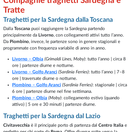
Compagnie traghetti Sardegna e
Tratte
Traghetti per la Sardegna dalla Toscana
Dalla
Toscana
puoi raggiungere la Sardegna partendo
principalmente da
Livorno
, con collegamenti attivi tutto l’anno.
Da
Piombino
, invece, le partenze sono in genere stagionali e
programmate con frequenza variabile di anno in anno.
Livorno – Olbia
(Grimaldi Lines, Moby)
: tutto l’anno | circa 8
ore | partenze diurne e notturne.
Livorno – Golfo Aranci
(Sardinia Ferries)
: tutto l’anno | 7–8
ore | traversate diurne o notturne.
Piombino – Golfo Aranci
(Sardinia Ferries)
: stagionale | circa
6 ore | partenze diurne nel fine settimana.
Piombino – Olbia
(Moby)
: collegamento estivo (quando
attivo) | 5 ore e 30 minuti | partenze diurne.
Traghetti per la Sardegna dal Lazio
Civitavecchia
è il principale porto di partenza dal
Centro Italia
e
perfetto per chi parte da
Roma
. Offre diverse rotte verso la