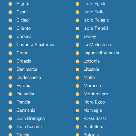
Algeria
Isole Egadi
Capri
Isole Eolie
Cicladi
Isole Pelagie
Cilento
Isole Tremiti
Corsica
Jersey
Costiera Amalfitana
La Maddalena
Creta
Laguna di Venezia
Croazia
Lettonia
Danimarca
Lituania
Dodecaneso
Malta
Estonia
Marocco
Finlandia
Montenegro
Francia
Nord Egeo
Germania
Norvegia
Gran Bretagna
Paesi Bassi
Gran Canaria
Pantelleria
Grecia
Polonia