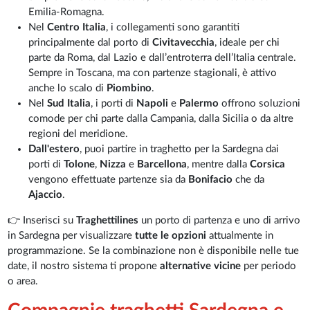
Emilia-Romagna.
Nel
Centro Italia
, i collegamenti sono garantiti
principalmente dal porto di
Civitavecchia
, ideale per chi
parte da Roma, dal Lazio e dall’entroterra dell’Italia centrale.
Sempre in Toscana, ma con partenze stagionali, è attivo
anche lo scalo di
Piombino
.
Nel
Sud Italia
, i porti di
Napoli
e
Palermo
offrono soluzioni
comode per chi parte dalla Campania, dalla Sicilia o da altre
regioni del meridione.
Dall'estero
, puoi partire in traghetto per la Sardegna dai
porti di
Tolone
,
Nizza
e
Barcellona
, mentre dalla
Corsica
vengono effettuate partenze sia da
Bonifacio
che da
Ajaccio
.
👉 Inserisci su
Traghettilines
un porto di partenza e uno di arrivo
in Sardegna per visualizzare
tutte le opzioni
attualmente in
programmazione. Se la combinazione non è disponibile nelle tue
date, il nostro sistema ti propone
alternative vicine
per periodo
o area.