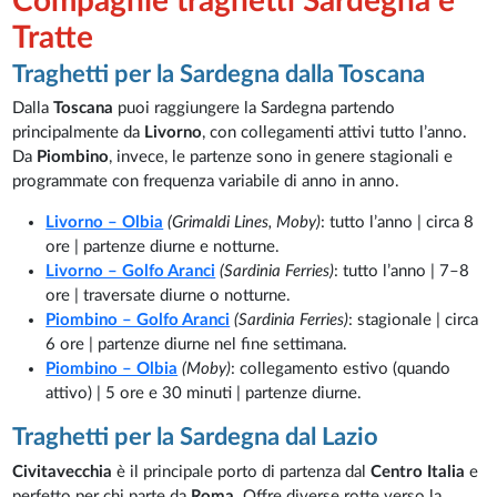
Compagnie traghetti Sardegna e
Tratte
Traghetti per la Sardegna dalla Toscana
Dalla
Toscana
puoi raggiungere la Sardegna partendo
principalmente da
Livorno
, con collegamenti attivi tutto l’anno.
Da
Piombino
, invece, le partenze sono in genere stagionali e
programmate con frequenza variabile di anno in anno.
Livorno – Olbia
(Grimaldi Lines, Moby)
: tutto l’anno | circa 8
ore | partenze diurne e notturne.
Livorno – Golfo Aranci
(Sardinia Ferries)
: tutto l’anno | 7–8
ore | traversate diurne o notturne.
Piombino – Golfo Aranci
(Sardinia Ferries)
: stagionale | circa
6 ore | partenze diurne nel fine settimana.
Piombino – Olbia
(Moby)
: collegamento estivo (quando
attivo) | 5 ore e 30 minuti | partenze diurne.
Traghetti per la Sardegna dal Lazio
Civitavecchia
è il principale porto di partenza dal
Centro Italia
e
perfetto per chi parte da
Roma
. Offre diverse rotte verso la