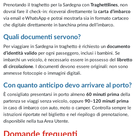
Prenotando il traghetto per la Sardegna con
Traghettilines
, non
dovrai fare il check-in: riceverai direttamente la
carta d’imbarco
via email e WhatsApp e potrai mostrarla sia in formato cartaceo
che digitale direttamente in banchina prima dell’imbarco.
Quali documenti servono?
Per viaggiare in Sardegna in traghetto è richiesto un
documento
d’identità valido
per ogni passeggero, inclusi i bambini. Se
imbarchi un veicolo, è necessario essere in possesso del
libretto
di circolazione
. I documenti devono essere originali: non sono
ammesse fotocopie o immagini digitali.
Con quanto anticipo devo arrivare al porto?
È consigliato presentarsi in porto almeno
60 minuti prima
della
partenza se viaggi senza veicolo, oppure
90–120 minuti prima
in caso di imbarco con auto, moto o camper. Controlla sempre le
istruzioni riportate nel biglietto e nel riepilogo di prenotazione,
disponibile nella tua Area Utente.
Domande frequenti