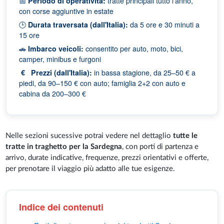
📅
Periodo di operatività:
tratte principali tutto l'anno,
con corse aggiuntive in estate
🕒
Durata traversata (dall'Italia):
da 5 ore e 30 minuti a
15 ore
🚗
Imbarco veicoli:
consentito per auto, moto, bici,
camper, minibus e furgoni
€
Prezzi (dall'Italia):
in bassa stagione, da 25–50 € a
piedi, da 90–150 € con auto; famiglia 2+2 con auto e
cabina da 200–300 €
Nelle sezioni sucessive potrai vedere nel dettaglio
tutte le
tratte in traghetto per la Sardegna
, con porti di partenza e
arrivo, durate indicative, frequenze, prezzi orientativi e offerte,
per prenotare il viaggio più adatto alle tue esigenze.
Indice dei contenuti