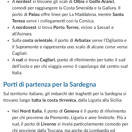
A
nordest
si trovano gli scali di
Olbia
e
Golfo Aranci
,
comodi per raggiungere la Costa Smeralda e la Gallura. Il
porto di
Palau
offre linee per La Maddalena, mentre
Santa
Teresa
serve i collegamenti con la Corsica.
A
nordovest
si trova
Porto Torres
, vicino a Sassari e
all’Asinara.
Sulla
costa orientale
, il porto di
Arbatax
serve l’Ogliastra e
il Supramonte e rappresenta uno scalo di alcune corse verso
Cagliari.
A
sud
si trova
Cagliari
, punto di riferimento per tutto il sud
dell’isola e per chi viaggia verso il capoluogo dal centro-sud
Italia.
Porti di partenza per la Sardegna
Sul territorio italiano, gli imbarchi dei traghetti per la Sardegna si
trovano lungo
tutta la costa tirrenica
, dalla Liguria alla Sicilia:
Nel
Nord Italia
, il porto di
Genova
è il punto di riferimento
per chi proviene da Piemonte, Liguria e aree limitrofe. Più a
sud, il porto di
Livorno
si rivela particolarmente comodo per
chi proviene dalla Toscana, ma anche da Lombardia ed