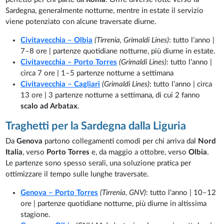
Sardegna, generalmente notturne, mentre in estate il servizio
viene potenziato con alcune traversate diurne.
Civitavecchia – Olbia
(Tirrenia, Grimaldi Lines)
: tutto l’anno |
7–8 ore | partenze quotidiane notturne, più diurne in estate.
Civitavecchia – Porto Torres
(Grimaldi Lines)
: tutto l’anno |
circa 7 ore | 1–5 partenze notturne a settimana
Civitavecchia – Cagliari
(Grimaldi Lines)
: tutto l’anno | circa
13 ore | 3 partenze notturne a settimana, di cui 2 fanno
scalo ad Arbatax
.
Traghetti per la Sardegna dalla Liguria
Da
Genova
partono collegamenti comodi per chi arriva dal
Nord
Italia
, verso
Porto Torres
e, da maggio a ottobre, verso
Olbia
.
Le partenze sono spesso serali, una soluzione pratica per
ottimizzare il tempo sulle lunghe traversate.
Genova – Porto Torres
(Tirrenia, GNV)
: tutto l’anno | 10–12
ore | partenze quotidiane notturne, più diurne in altissima
stagione.