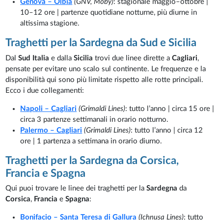
Genova – Olbia
(GNV, Moby)
: stagionale maggio–ottobre |
10–12 ore | partenze quotidiane notturne, più diurne in
altissima stagione.
Traghetti per la Sardegna da Sud e Sicilia
Dal
Sud Italia
e dalla
Sicilia
trovi due linee dirette a
Cagliari
,
pensate per evitare uno scalo sul continente. Le frequenze e la
disponibilità qui sono più limitate rispetto alle rotte principali.
Ecco i due collegamenti:
Napoli – Cagliari
(Grimaldi Lines)
: tutto l’anno | circa 15 ore |
circa 3 partenze settimanali in orario notturno.
Palermo – Cagliari
(Grimaldi Lines)
: tutto l’anno | circa 12
ore | 1 partenza a settimana in orario diurno.
Traghetti per la Sardegna da Corsica,
Francia e Spagna
Qui puoi trovare le linee dei traghetti per la
Sardegna
da
Corsica
,
Francia
e
Spagna
:
Bonifacio – Santa Teresa di Gallura
(Ichnusa Lines)
: tutto