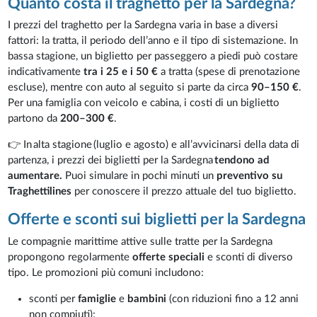
Quanto costa il traghetto per la Sardegna?
I prezzi del traghetto per la Sardegna varia in base a diversi
fattori: la tratta, il periodo dell’anno e il tipo di sistemazione. In
bassa stagione, un biglietto per passeggero a piedi può costare
indicativamente
tra i 25 e i 50 €
a tratta (spese di prenotazione
escluse), mentre con auto al seguito si parte da circa
90–150 €
.
Per una famiglia con veicolo e cabina, i costi di un biglietto
partono da
200–300 €
.
👉 In alta stagione (luglio e agosto) e all’avvicinarsi della data di
partenza, i prezzi dei biglietti per la Sardegna
tendono ad
aumentare.
Puoi simulare in pochi minuti un
preventivo su
Traghettilines
per conoscere il prezzo attuale del tuo biglietto.
Offerte e sconti sui biglietti per la Sardegna
Le compagnie marittime attive sulle tratte per la Sardegna
propongono regolarmente
offerte speciali
e sconti di diverso
tipo. Le promozioni più comuni includono:
sconti per
famiglie
e
bambini
(con riduzioni fino a 12 anni
non compiuti);