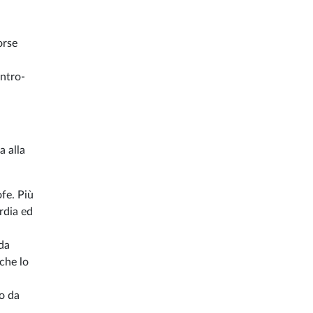
orse
entro-
a alla
ofe. Più
rdia ed
 da
nche lo
 o da