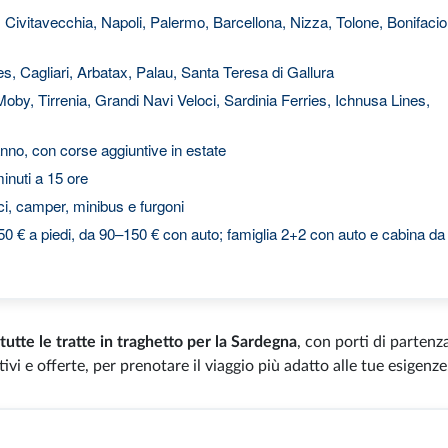
Civitavecchia, Napoli, Palermo, Barcellona, Nizza, Tolone, Bonifacio
es, Cagliari, Arbatax, Palau, Santa Teresa di Gallura
oby, Tirrenia, Grandi Navi Veloci, Sardinia Ferries, Ichnusa Lines,
l'anno, con corse aggiuntive in estate
inuti a 15 ore
ci, camper, minibus e furgoni
0 € a piedi, da 90–150 € con auto; famiglia 2+2 con auto e cabina da
tutte le tratte in traghetto per la Sardegna
, con porti di partenz
ivi e offerte, per prenotare il viaggio più adatto alle tue esigenze