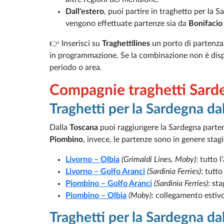
Dall'estero
, puoi partire in traghetto per la S
vengono effettuate partenze sia da
Bonifacio
👉 Inserisci su
Traghettilines
un porto di partenza 
in programmazione. Se la combinazione non è dispo
periodo o area.
Compagnie traghetti Sarde
Traghetti per la Sardegna da
Dalla
Toscana
puoi raggiungere la Sardegna part
Piombino
, invece, le partenze sono in genere sta
Livorno – Olbia
(Grimaldi Lines, Moby)
: tutto 
Livorno – Golfo Aranci
(Sardinia Ferries)
: tutt
Piombino – Golfo Aranci
(Sardinia Ferries)
: st
Piombino – Olbia
(Moby)
: collegamento estivo
Traghetti per la Sardegna da