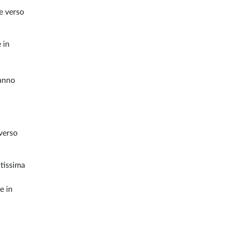
te verso
 in
fanno
verso
ltissima
e in