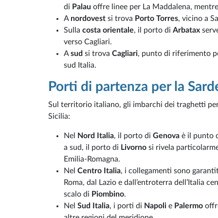
di
Palau
offre linee per La Maddalena, mentr
A
nordovest
si trova
Porto Torres
, vicino a Sa
Sulla
costa orientale
, il porto di
Arbatax
serve
verso Cagliari.
A
sud
si trova
Cagliari
, punto di riferimento pe
sud Italia.
Porti di partenza per la Sar
Sul territorio italiano, gli imbarchi dei traghetti 
Sicilia:
Nel
Nord Italia
, il porto di
Genova
è il punto 
a sud, il porto di
Livorno
si rivela particolar
Emilia-Romagna.
Nel
Centro Italia
, i collegamenti sono garanti
Roma, dal Lazio e dall’entroterra dell’Italia c
scalo di
Piombino
.
Nel
Sud Italia
, i porti di
Napoli
e
Palermo
offr
altre regioni del meridione.