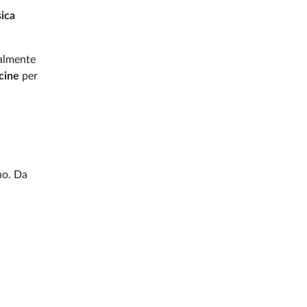
ica
almente
icine
per
nno. Da