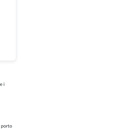
e i
l porto