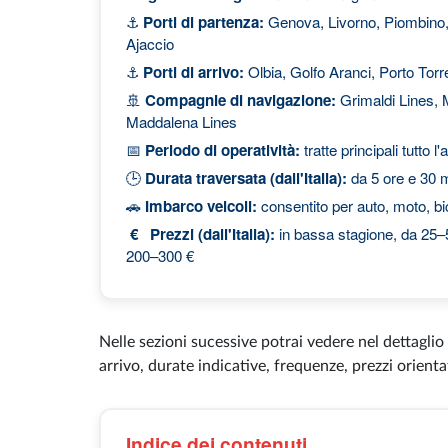
⚓
Porti di partenza:
Genova, Livorno, Piombino, 
Ajaccio
⚓
Porti di arrivo:
Olbia, Golfo Aranci, Porto Torr
🚢
Compagnie di navigazione:
Grimaldi Lines, M
Maddalena Lines
📅
Periodo di operatività:
tratte principali tutto 
🕒
Durata traversata (dall'Italia):
da 5 ore e 30 m
🚗
Imbarco veicoli:
consentito per auto, moto, bi
€
Prezzi (dall'Italia):
in bassa stagione, da 25–5
200–300 €
Nelle sezioni sucessive potrai vedere nel dettaglio
arrivo, durate indicative, frequenze, prezzi orientat
Indice dei contenuti