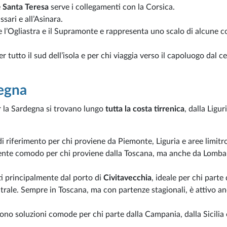
e
Santa Teresa
serve i collegamenti con la Corsica.
ssari e all’Asinara.
 l’Ogliastra e il Supramonte e rappresenta uno scalo di alcune c
r tutto il sud dell’isola e per chi viaggia verso il capoluogo dal c
degna
per la Sardegna si trovano lungo
tutta la costa tirrenica
, dalla Liguri
di riferimento per chi proviene da Piemonte, Liguria e aree limitr
mente comodo per chi proviene dalla Toscana, ma anche da Lomba
ti principalmente dal porto di
Civitavecchia
, ideale per chi parte
entrale. Sempre in Toscana, ma con partenze stagionali, è attivo a
ono soluzioni comode per chi parte dalla Campania, dalla Sicilia