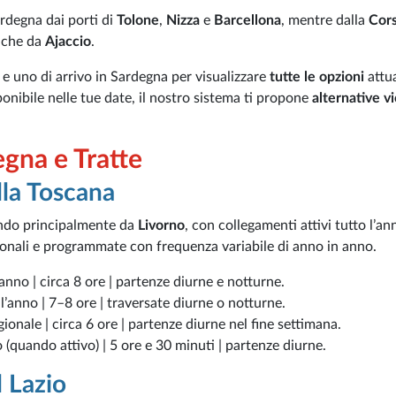
ardegna dai porti di
Tolone
,
Nizza
e
Barcellona
, mentre dalla
Cors
che da
Ajaccio
.
e uno di arrivo in Sardegna per visualizzare
tutte le opzioni
attu
nibile nelle tue date, il nostro sistema ti propone
alternative v
gna e Tratte
lla Toscana
endo principalmente da
Livorno
, con collegamenti attivi tutto l’a
gionali e programmate con frequenza variabile di anno in anno.
l’anno | circa 8 ore | partenze diurne e notturne.
o l’anno | 7–8 ore | traversate diurne o notturne.
agionale | circa 6 ore | partenze diurne nel fine settimana.
 (quando attivo) | 5 ore e 30 minuti | partenze diurne.
l Lazio