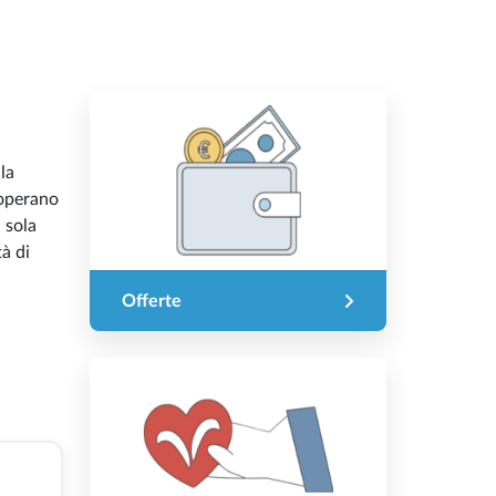
la
 operano
 sola
à di
Offerte