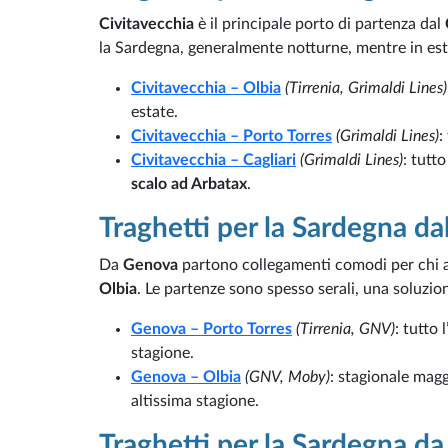
Civitavecchia
è il principale porto di partenza dal
la Sardegna, generalmente notturne, mentre in esta
Civitavecchia – Olbia
(Tirrenia, Grimaldi Lines)
estate.
Civitavecchia – Porto Torres
(Grimaldi Lines)
:
Civitavecchia – Cagliari
(Grimaldi Lines)
: tutt
scalo ad Arbatax
.
Traghetti per la Sardegna dal
Da
Genova
partono collegamenti comodi per chi a
Olbia
. Le partenze sono spesso serali, una soluzio
Genova – Porto Torres
(Tirrenia, GNV)
: tutto
stagione.
Genova – Olbia
(GNV, Moby)
: stagionale mag
altissima stagione.
Traghetti per la Sardegna da 