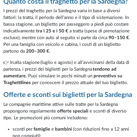
Quanto costa il traghetto per la Sardegna?
I prezzi del traghetto per la Sardegna varia in base a diversi
fattori: la tratta, il periodo dell’anno e il tipo di sistemazione. In
bassa stagione, un biglietto per passeggero a piedi può costare
indicativamente
tra i 25 e i 50 €
a tratta (spese di prenotazione
escluse), mentre con auto al seguito si parte da circa
90–150 €
.
Per una famiglia con veicolo e cabina, i costi di un biglietto
partono da
200–300 €
.
👉 In alta stagione (luglio e agosto) e all’avvicinarsi della data di
partenza, i prezzi dei biglietti per la Sardegna
tendono ad
aumentare.
Puoi simulare in pochi minuti un
preventivo su
Traghettilines
per conoscere il prezzo attuale del tuo biglietto.
Offerte e sconti sui biglietti per la Sardegna
Le compagnie marittime attive sulle tratte per la Sardegna
propongono regolarmente
offerte speciali
e sconti di diverso
tipo. Le promozioni più comuni includono:
sconti per
famiglie
e
bambini
(con riduzioni fino a 12 anni
non compiuti);