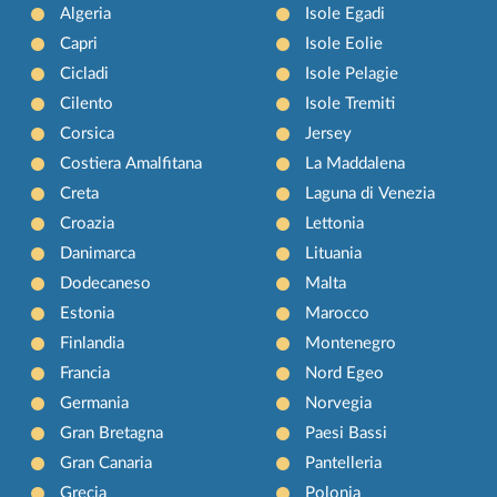
Algeria
Isole Egadi
Capri
Isole Eolie
Cicladi
Isole Pelagie
Cilento
Isole Tremiti
Corsica
Jersey
Costiera Amalfitana
La Maddalena
Creta
Laguna di Venezia
Croazia
Lettonia
Danimarca
Lituania
Dodecaneso
Malta
Estonia
Marocco
Finlandia
Montenegro
Francia
Nord Egeo
Germania
Norvegia
Gran Bretagna
Paesi Bassi
Gran Canaria
Pantelleria
Grecia
Polonia