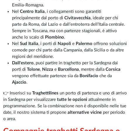
Emilia-Romagna.
Nel
Centro Italia
, i collegamenti sono garantiti
principalmente dal porto di
Civitavecchia
, ideale per chi
parte da Roma, dal Lazio e dall’entroterra dell’Italia centrale.
Sempre in Toscana, ma con partenze stagionali, è attivo
anche lo scalo di
Piombino
.
Nel
Sud Italia
, i porti di
Napoli
e
Palermo
offrono soluzioni
comode per chi parte dalla Campania, dalla Sicilia o da altre
regioni del meridione.
Dall'estero
, puoi partire in traghetto per la Sardegna dai
porti di
Tolone
,
Nizza
e
Barcellona
, mentre dalla
Corsica
vengono effettuate partenze sia da
Bonifacio
che da
Ajaccio
.
👉 Inserisci su
Traghettilines
un porto di partenza e uno di arrivo
in Sardegna per visualizzare
tutte le opzioni
attualmente in
programmazione. Se la combinazione non è disponibile nelle tue
date, il nostro sistema ti propone
alternative vicine
per periodo
o area.