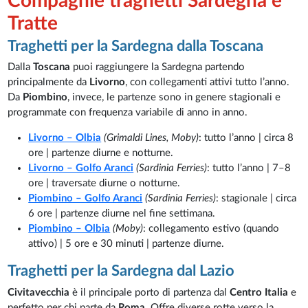
Compagnie traghetti Sardegna e
Tratte
Traghetti per la Sardegna dalla Toscana
Dalla
Toscana
puoi raggiungere la Sardegna partendo
principalmente da
Livorno
, con collegamenti attivi tutto l’anno.
Da
Piombino
, invece, le partenze sono in genere stagionali e
programmate con frequenza variabile di anno in anno.
Livorno – Olbia
(Grimaldi Lines, Moby)
: tutto l’anno | circa 8
ore | partenze diurne e notturne.
Livorno – Golfo Aranci
(Sardinia Ferries)
: tutto l’anno | 7–8
ore | traversate diurne o notturne.
Piombino – Golfo Aranci
(Sardinia Ferries)
: stagionale | circa
6 ore | partenze diurne nel fine settimana.
Piombino – Olbia
(Moby)
: collegamento estivo (quando
attivo) | 5 ore e 30 minuti | partenze diurne.
Traghetti per la Sardegna dal Lazio
Civitavecchia
è il principale porto di partenza dal
Centro Italia
e
perfetto per chi parte da
Roma
. Offre diverse rotte verso la