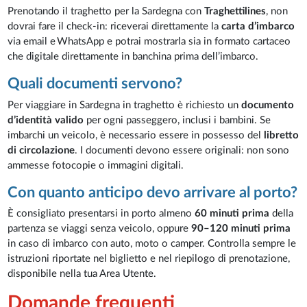
Prenotando il traghetto per la Sardegna con
Traghettilines
, non
dovrai fare il check-in: riceverai direttamente la
carta d’imbarco
via email e WhatsApp e potrai mostrarla sia in formato cartaceo
che digitale direttamente in banchina prima dell’imbarco.
Quali documenti servono?
Per viaggiare in Sardegna in traghetto è richiesto un
documento
d’identità valido
per ogni passeggero, inclusi i bambini. Se
imbarchi un veicolo, è necessario essere in possesso del
libretto
di circolazione
. I documenti devono essere originali: non sono
ammesse fotocopie o immagini digitali.
Con quanto anticipo devo arrivare al porto?
È consigliato presentarsi in porto almeno
60 minuti prima
della
partenza se viaggi senza veicolo, oppure
90–120 minuti prima
in caso di imbarco con auto, moto o camper. Controlla sempre le
istruzioni riportate nel biglietto e nel riepilogo di prenotazione,
disponibile nella tua Area Utente.
Domande frequenti