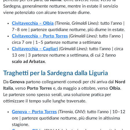
Sardegna, generalmente notturne, mentre in estate il servizio
viene potenziato con alcune traversate diurne.
Civitavecchia – Olbia
(Tirrenia, Grimaldi Lines)
: tutto l’anno |
7–8 ore | partenze quotidiane notturne, più diurne in estate.
Civitavecchia – Porto Torres
(Grimaldi Lines)
: tutto l’anno |
circa 7 ore | 1–5 partenze notturne a settimana
Civitavecchia – Cagliari
(Grimaldi Lines)
: tutto l’anno | circa
13 ore | 3 partenze notturne a settimana, di cui 2 fanno
scalo ad Arbatax
.
Traghetti per la Sardegna dalla Liguria
Da
Genova
partono collegamenti comodi per chi arriva dal
Nord
Italia
, verso
Porto Torres
e, da maggio a ottobre, verso
Olbia
.
Le partenze sono spesso serali, una soluzione pratica per
ottimizzare il tempo sulle lunghe traversate.
Genova – Porto Torres
(Tirrenia, GNV)
: tutto l’anno | 10–12
ore | partenze quotidiane notturne, più diurne in altissima
stagione.