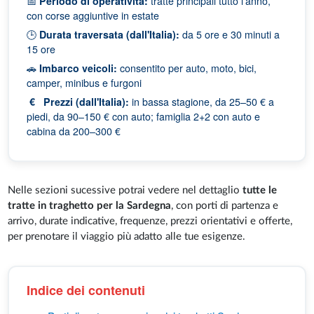
📅
Periodo di operatività:
tratte principali tutto l'anno,
con corse aggiuntive in estate
🕒
Durata traversata (dall'Italia):
da 5 ore e 30 minuti a
15 ore
🚗
Imbarco veicoli:
consentito per auto, moto, bici,
camper, minibus e furgoni
€
Prezzi (dall'Italia):
in bassa stagione, da 25–50 € a
piedi, da 90–150 € con auto; famiglia 2+2 con auto e
cabina da 200–300 €
Nelle sezioni sucessive potrai vedere nel dettaglio
tutte le
tratte in traghetto per la Sardegna
, con porti di partenza e
arrivo, durate indicative, frequenze, prezzi orientativi e offerte,
per prenotare il viaggio più adatto alle tue esigenze.
Indice dei contenuti