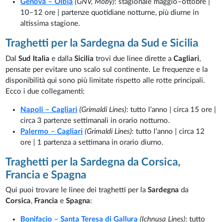
Genova – Olbia
(GNV, Moby)
: stagionale maggio–ottobre |
10–12 ore | partenze quotidiane notturne, più diurne in
altissima stagione.
Traghetti per la Sardegna da Sud e Sicilia
Dal
Sud Italia
e dalla
Sicilia
trovi due linee dirette a
Cagliari
,
pensate per evitare uno scalo sul continente. Le frequenze e la
disponibilità qui sono più limitate rispetto alle rotte principali.
Ecco i due collegamenti:
Napoli – Cagliari
(Grimaldi Lines)
: tutto l’anno | circa 15 ore |
circa 3 partenze settimanali in orario notturno.
Palermo – Cagliari
(Grimaldi Lines)
: tutto l’anno | circa 12
ore | 1 partenza a settimana in orario diurno.
Traghetti per la Sardegna da Corsica,
Francia e Spagna
Qui puoi trovare le linee dei traghetti per la
Sardegna
da
Corsica
,
Francia
e
Spagna
:
Bonifacio – Santa Teresa di Gallura
(Ichnusa Lines)
: tutto