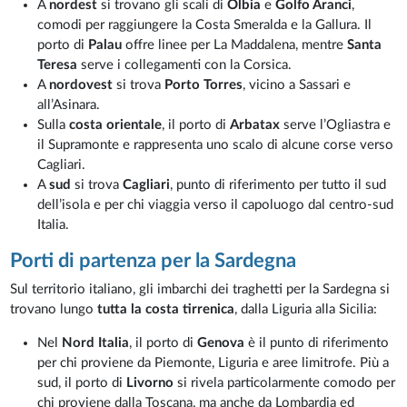
A
nordest
si trovano gli scali di
Olbia
e
Golfo Aranci
,
comodi per raggiungere la Costa Smeralda e la Gallura. Il
porto di
Palau
offre linee per La Maddalena, mentre
Santa
Teresa
serve i collegamenti con la Corsica.
A
nordovest
si trova
Porto Torres
, vicino a Sassari e
all’Asinara.
Sulla
costa orientale
, il porto di
Arbatax
serve l’Ogliastra e
il Supramonte e rappresenta uno scalo di alcune corse verso
Cagliari.
A
sud
si trova
Cagliari
, punto di riferimento per tutto il sud
dell’isola e per chi viaggia verso il capoluogo dal centro-sud
Italia.
Porti di partenza per la Sardegna
Sul territorio italiano, gli imbarchi dei traghetti per la Sardegna si
trovano lungo
tutta la costa tirrenica
, dalla Liguria alla Sicilia:
Nel
Nord Italia
, il porto di
Genova
è il punto di riferimento
per chi proviene da Piemonte, Liguria e aree limitrofe. Più a
sud, il porto di
Livorno
si rivela particolarmente comodo per
chi proviene dalla Toscana, ma anche da Lombardia ed