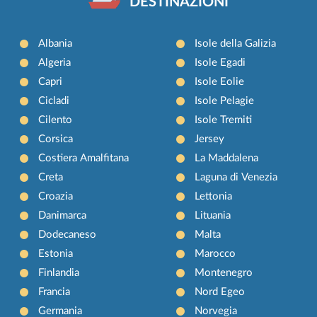
DESTINAZIONI
Albania
Isole della Galizia
Algeria
Isole Egadi
Capri
Isole Eolie
Cicladi
Isole Pelagie
Cilento
Isole Tremiti
Corsica
Jersey
Costiera Amalfitana
La Maddalena
Creta
Laguna di Venezia
Croazia
Lettonia
Danimarca
Lituania
Dodecaneso
Malta
Estonia
Marocco
Finlandia
Montenegro
Francia
Nord Egeo
Germania
Norvegia