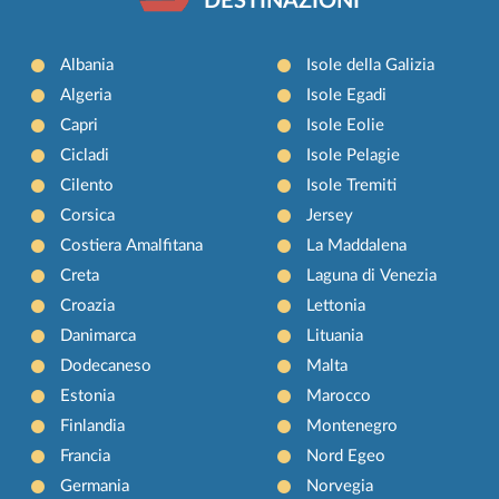
DESTINAZIONI
Albania
Isole della Galizia
Algeria
Isole Egadi
Capri
Isole Eolie
Cicladi
Isole Pelagie
Cilento
Isole Tremiti
Corsica
Jersey
Costiera Amalfitana
La Maddalena
Creta
Laguna di Venezia
Croazia
Lettonia
Danimarca
Lituania
Dodecaneso
Malta
Estonia
Marocco
Finlandia
Montenegro
Francia
Nord Egeo
Germania
Norvegia