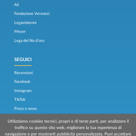
Ail
Fondazione Veronesi
Legambiente
Meyer
Lega del filo d’oro
SEGUICI
Recensioni
Facebook
Instagram
TikTok
Press e news
Osservatorio traghetti
Utilizziamo cookies tecnici, propri o di terze parti, per analizzare il
traffico su questo sito web, migliorare la tua esperienza di
navigazione e per mostrarti pubblicità personalizzata. Puoi accettare